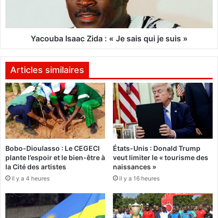
c
a
o
I
l
s
a
a
Yacouba Isaac Zida : « Je sais qui je suis »
i
a
r
c
e
Z
Articles similaires
:
i
"
d
J
a
e
n
:
e
«
s
Bobo-Dioulasso : Le CEGECI
États-Unis : Donald Trump
c
J
plante l’espoir et le bien-être à
veut limiter le « tourisme des
o
e
la Cité des artistes
naissances »
l
s
il y a 4 heures
il y a 16 heures
a
a
r
i
i
s
s
q