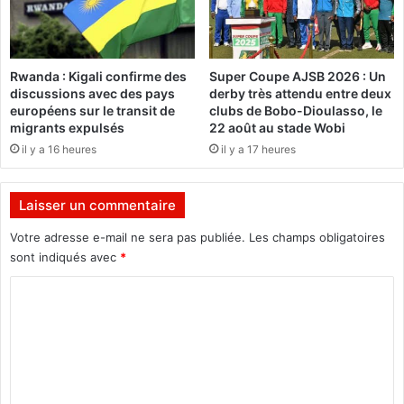
e
u
r
i
a
j
i
e
Rwanda : Kigali confirme des
Super Coupe AJSB 2026 : Un
p
s
discussions avec des pays
derby très attendu entre deux
l
u
européens sur le transit de
clubs de Bobo-Dioulasso, le
u
i
migrants expulsés
22 août au stade Wobi
s
s
il y a 16 heures
il y a 17 heures
m
a
»
f
Laisser un commentaire
i
l
Votre adresse e-mail ne sera pas publiée.
Les champs obligatoires
l
sont indiqués avec
*
e
t
C
a
o
n
m
t
q
m
u
e
e