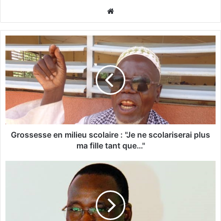
We
bsi
te
G
r
o
s
s
e
s
s
e
e
Grossesse en milieu scolaire : "Je ne scolariserai plus
n
ma fille tant que…"
m
i
Y
l
a
i
c
e
o
u
u
s
b