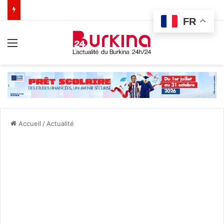
FR
Menu
Accueil
/
Actualité