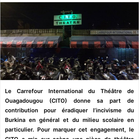
o
y
e
r
u
n
c
o
u
r
r
i
Le Carrefour International du Théâtre de
e
Ouagadougou (CITO) donne sa part de
l
contribution pour éradiquer l’incivisme du
Burkina en général et du milieu scolaire en
particulier. Pour marquer cet engagement, le