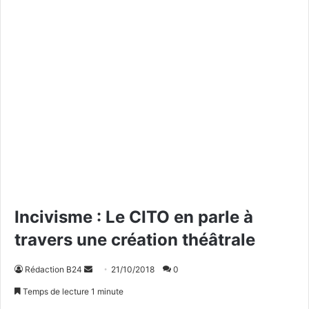
Incivisme : Le CITO en parle à
travers une création théâtrale
Rédaction B24
E
21/10/2018
0
n
Temps de lecture 1 minute
v