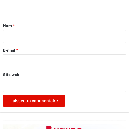
…
n
"
t
a
Nom
*
i
r
e
E-mail
*
*
Site web