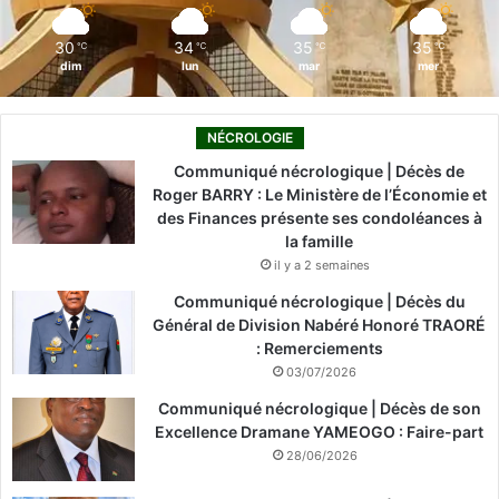
m
30
34
35
35
℃
℃
℃
℃
dim
lun
mar
mer
NÉCROLOGIE
Communiqué nécrologique | Décès de
Roger BARRY : Le Ministère de l’Économie et
des Finances présente ses condoléances à
la famille
il y a 2 semaines
Communiqué nécrologique | Décès du
Général de Division Nabéré Honoré TRAORÉ
: Remerciements
03/07/2026
Communiqué nécrologique | Décès de son
Excellence Dramane YAMEOGO : Faire-part
28/06/2026