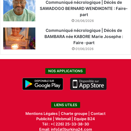
Communiqué nécrologique | Décès de
SAWADOGO BERNARD WENDIKONTE : Faire-
part
26/06/2026
Communiqué nécrologique | Décès de
BAMBARA née KABORE Marie Josephe :
Faire -part
01/06/2026
NOS APPLICATIONS
LIENS UTILES
Mentions Légales |
Charte groupe |
Contact
Publicité
|
Webmail |
Equipe B24
Tél : +( 226) 25-33-38-30
Email: info[at]burkina24.com