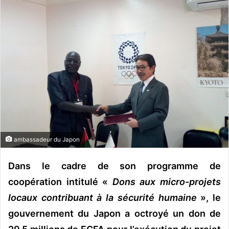
o
y
e
r
u
n
c
o
u
r
r
ambassadeur du Japon
i
e
Dans le cadre de son programme de
l
coopération intitulé «
Dons aux micro-projets
locaux contribuant à la sécurité humaine
», le
gouvernement du Japon a octroyé un don de