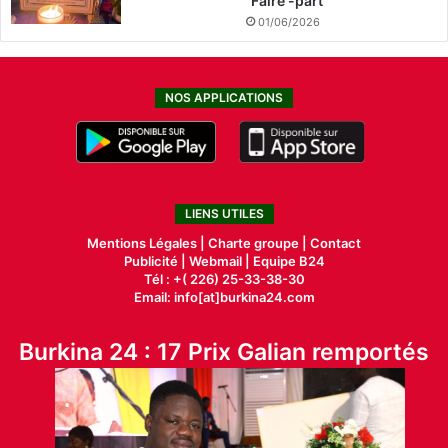
Faire -part
01/06/2026
NOS APPLICATIONS
LIENS UTILES
Mentions Légales |
Charte groupe |
Contact
Publicité
|
Webmail |
Equipe B24
Tél : +( 226) 25-33-38-30
Email: info[at]burkina24.com
Burkina 24 : 17 Prix Galian remportés