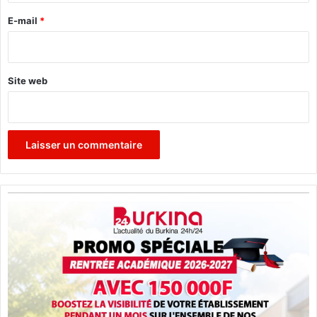
e
é
g
r
e
E-mail
*
a
é
*
)
Site web