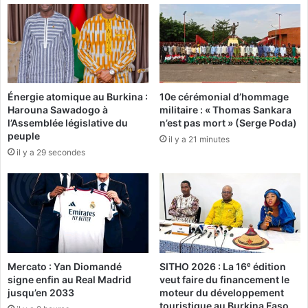
x
r
B
p
u
a
r
g
k
a
i
,
Énergie atomique au Burkina :
10e cérémonial d’hommage
n
«
Harouna Sawadogo à
militaire : « Thomas Sankara
a
l
l’Assemblée législative du
n’est pas mort » (Serge Poda)
b
e
peuple
il y a 21 minutes
è
p
il y a 29 secondes
q
r
u
o
’
t
o
o
n
t
n
y
e
p
b
e
Mercato : Yan Diomandé
SITHO 2026 : La 16ᵉ édition
a
d
signe enfin au Real Madrid
veut faire du financement le
i
u
jusqu’en 2033
moteur du développement
s
f
touristique au Burkina Faso