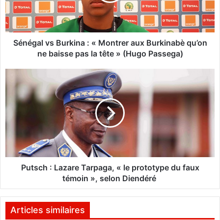
a
l
v
s
B
Sénégal vs Burkina : « Montrer aux Burkinabè qu’on
u
ne baisse pas la tête » (Hugo Passega)
r
k
P
i
u
n
t
a
s
:
c
«
h
M
:
o
L
n
a
t
z
Putsch : Lazare Tarpaga, « le prototype du faux
r
a
témoin », selon Diendéré
e
r
r
e
a
T
Articles similaires
u
a