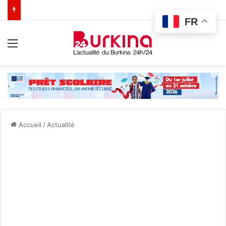
FR
Menu
Accueil
/
Actualité