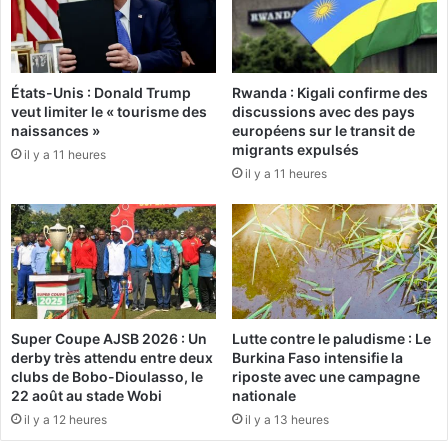
u
r
p
i
l
t
a
y
États-Unis : Donald Trump
Rwanda : Kigali confirme des
n
d
veut limiter le « tourisme des
discussions avec des pays
c
a
naissances »
européens sur le transit de
é
y
migrants expulsés
il y a 11 heures
a
il y a 11 heures
c
t
e
2
:
H
o
Super Coupe AJSB 2026 : Un
Lutte contre le paludisme : Le
m
derby très attendu entre deux
Burkina Faso intensifie la
m
clubs de Bobo-Dioulasso, le
riposte avec une campagne
a
22 août au stade Wobi
nationale
g
il y a 12 heures
il y a 13 heures
e