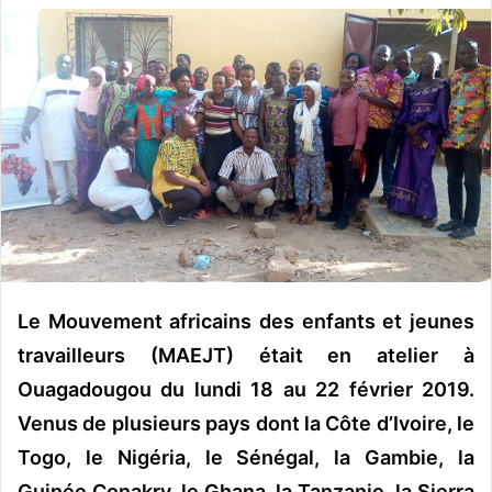
v
o
y
e
r
u
n
c
o
u
r
r
Le Mouvement africains des enfants et jeunes
i
travailleurs (MAEJT) était en atelier à
e
Ouagadougou du lundi 18 au 22 février 2019.
l
Venus de plusieurs pays dont la Côte d’Ivoire, le
Togo, le Nigéria, le Sénégal, la Gambie, la
Guinée Conakry, le Ghana, la Tanzanie, la Sierra