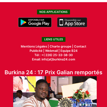
NOS APPLICATIONS
LIENS UTILES
Mentions Légales |
Charte groupe |
Contact
Publicité
|
Webmail |
Equipe B24
Tél : +( 226) 25-33-38-30
Email: info[at]burkina24.com
Burkina 24 : 17 Prix Galian remportés