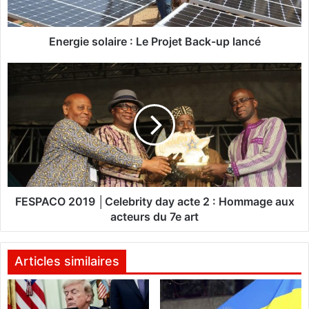
s
o
l
Energie solaire : Le Projet Back-up lancé
a
i
F
r
E
e
S
:
P
L
A
e
C
P
O
r
2
o
0
j
1
FESPACO 2019 │Celebrity day acte 2 : Hommage aux
e
9
acteurs du 7e art
t
│
B
C
a
e
Articles similaires
c
l
k
e
-
b