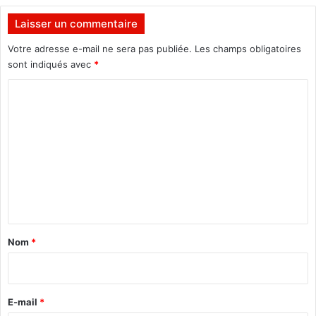
a
u
Laisser un commentaire
x
a
Votre adresse e-mail ne sera pas publiée.
Les champs obligatoires
c
sont indiqués avec
*
t
C
e
u
o
r
m
s
d
m
u
e
7
e
n
a
t
r
a
t
Nom
*
i
r
e
E-mail
*