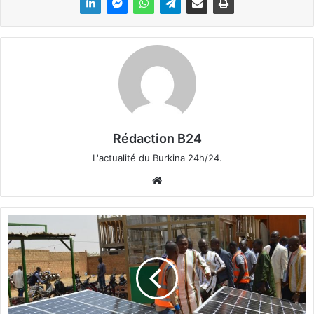
Rédaction B24
L'actualité du Burkina 24h/24.
We
bsi
te
E
n
e
r
g
i
e