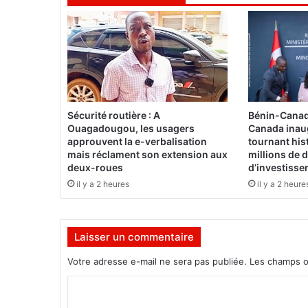
o
l
d
a
t
s
!
Sécurité routière : A
Bénin-Canad
Ouagadougou, les usagers
Canada inau
approuvent la e-verbalisation
tournant his
mais réclament son extension aux
millions de d
deux-roues
d’investiss
il y a 2 heures
il y a 2 heure
Laisser un commentaire
Votre adresse e-mail ne sera pas publiée.
Les champs o
C
o