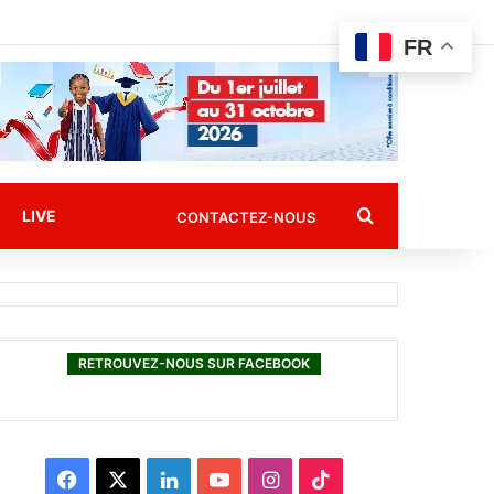
FR
Rechercher
LIVE
CONTACTEZ-NOUS
RETROUVEZ-NOUS SUR FACEBOOK
F
X
L
Y
I
T