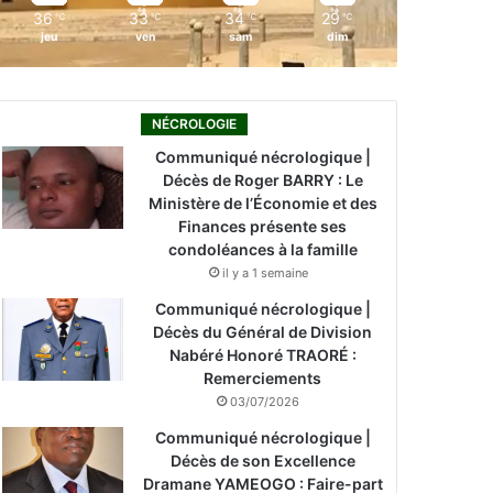
36
33
34
29
℃
℃
℃
℃
jeu
ven
sam
dim
NÉCROLOGIE
Communiqué nécrologique |
Décès de Roger BARRY : Le
Ministère de l’Économie et des
Finances présente ses
condoléances à la famille
il y a 1 semaine
Communiqué nécrologique |
Décès du Général de Division
Nabéré Honoré TRAORÉ :
Remerciements
03/07/2026
Communiqué nécrologique |
Décès de son Excellence
Dramane YAMEOGO : Faire-part