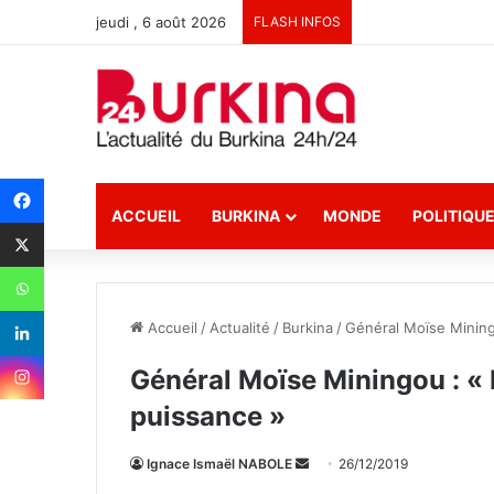
jeudi , 6 août 2026
FLASH INFOS
ACCUEIL
BURKINA
MONDE
POLITIQU
Accueil
/
Actualité
/
Burkina
/
Général Moïse Minin
Général Moïse Miningou : 
puissance »
Ignace Ismaël NABOLE
E
26/12/2019
n