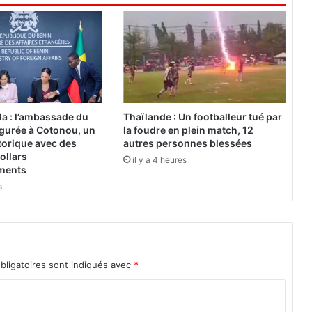
i
e
r
s
d
e
l
a
a : l’ambassade du
Thaïlande : Un footballeur tué par
4
gurée à Cotonou, un
la foudre en plein match, 12
e
torique avec des
autres personnes blessées
C
ollars
il y a 4 heures
o
ements
m
s
p
a
g
n
i
bligatoires sont indiqués avec
*
e
e
n