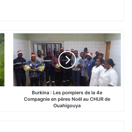
B
u
r
k
i
n
a
:
L
Burkina : Les pompiers de la 4e
e
Compagnie en pères Noël au CHUR de
s
Ouahigouya
p
o
m
p