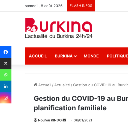
samedi , 8 août 2026
FLASH INFOS
ACCUEIL
BURKINA
MONDE
POLITIQU
Accueil
/
Actualité
/
Gestion du COVID-19 au Burkina 
Gestion du COVID-19 au Burk
planification familiale
Noufou KINDO
E
06/01/2021
n