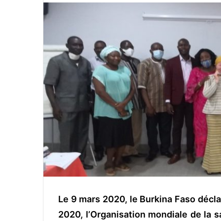
v
o
y
e
r
u
n
c
o
u
r
r
i
e
l
Le 9 mars 2020, le Burkina Faso décla
2020, l’Organisation mondiale de la 