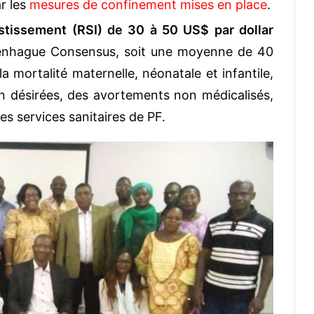
r les
mesures de confinement mises en place
.
estissement (RSI) de 30 à 50 US$ par dollar
enhague Consensus, soit une moyenne de 40
a mortalité maternelle, néonatale et infantile,
n désirées, des avortements non médicalisés,
es services sanitaires de PF.