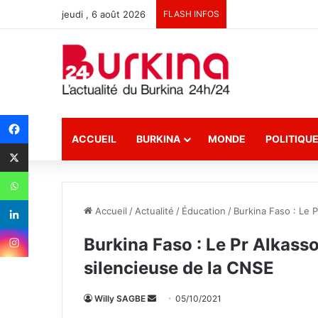
jeudi , 6 août 2026
FLASH INFOS
ACCUEIL
BURKINA
MONDE
POLITIQU
Accueil
/
Actualité
/
Éducation
/
Burkina Faso : Le 
Burkina Faso : Le Pr Alkas
silencieuse de la CNSE
Willy SAGBE
E
05/10/2021
n