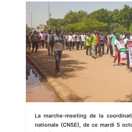
v
o
y
e
r
u
n
c
o
u
r
r
i
e
l
La marche-meeting de la coordinati
nationale (CNSE), de ce mardi 5 oct