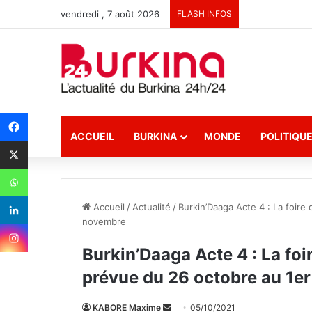
vendredi , 7 août 2026
FLASH INFOS
ACCUEIL
BURKINA
MONDE
POLITIQU
Accueil
/
Actualité
/
Burkin’Daaga Acte 4 : La foir
novembre
Burkin’Daaga Acte 4 : La fo
prévue du 26 octobre au 1e
KABORE Maxime
E
05/10/2021