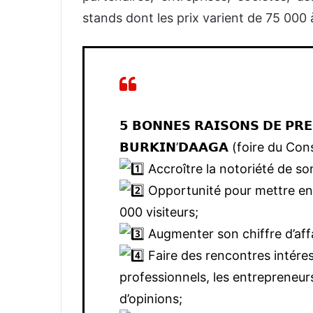
stands dont les prix varient de 75 000
𝟱 𝗕𝗢𝗡𝗡𝗘𝗦 𝗥𝗔𝗜𝗦𝗢𝗡𝗦 𝗗𝗘 𝗣𝗥
𝗕𝗨𝗥𝗞𝗜𝗡’𝗗𝗔𝗔𝗚𝗔 (foire du 
Accroître la notoriété de so
Opportunité pour mettre en 
000 visiteurs;
Augmenter son chiffre d’affa
Faire des rencontres intére
professionnels, les entrepreneurs
d’opinions;