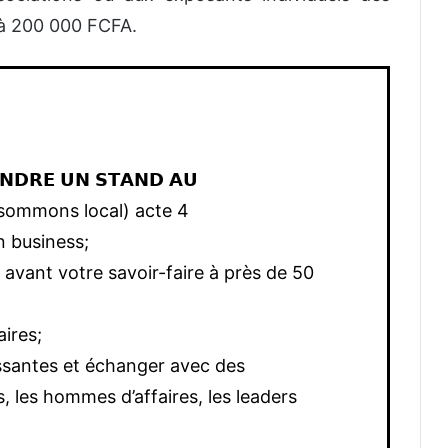
 à 200 000 FCFA.
𝗡𝗗𝗥𝗘 𝗨𝗡 𝗦𝗧𝗔𝗡𝗗 𝗔𝗨
Consommons local) acte 4
n business;
avant votre savoir-faire à près de 50
ires;
ssantes et échanger avec des
, les hommes d’affaires, les leaders