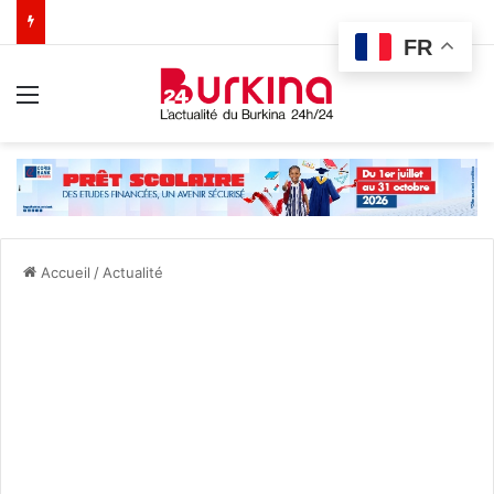
FR
Menu
Accueil
/
Actualité