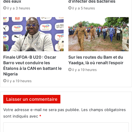
des eaux
d’infecter des bactéries
e
j
il y a 3 heures
il y a 5 heures
C
e
i
u
n
n
é
e
m
s
a
d
a
»
n
Finale UFOA-B U20 : Oscar
Sur les routes du Bam et du
p
s
Barro veut conduire les
Yaadga, là où renaît l’espoir
o
l
Étalons à la CAN en battant le
il y a 19 heures
u
a
Nigeria
r
r
il y a 19 heures
l
u
a
e
d
p
Laisser un commentaire
é
o
f
u
Votre adresse e-mail ne sera pas publiée.
Les champs obligatoires
e
r
sont indiqués avec
*
n
e
s
C
x