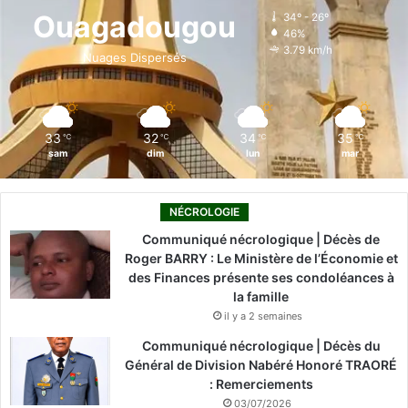
o
d
b
g
k
Ouagadougou
34º - 26º
46%
o
i
e
r
3.79 km/h
Nuages Dispersés
k
n
a
m
33
32
34
35
℃
℃
℃
℃
sam
dim
lun
mar
NÉCROLOGIE
Communiqué nécrologique | Décès de
Roger BARRY : Le Ministère de l’Économie et
des Finances présente ses condoléances à
la famille
il y a 2 semaines
Communiqué nécrologique | Décès du
Général de Division Nabéré Honoré TRAORÉ
: Remerciements
03/07/2026