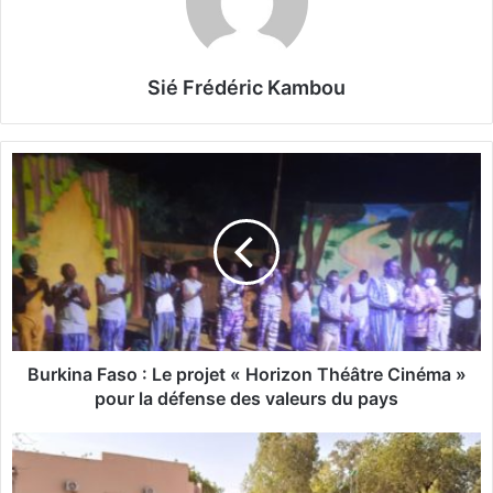
Sié Frédéric Kambou
B
u
r
k
i
n
a
F
a
s
Burkina Faso : Le projet « Horizon Théâtre Cinéma »
o
pour la défense des valeurs du pays
:
1
L
1
e
-