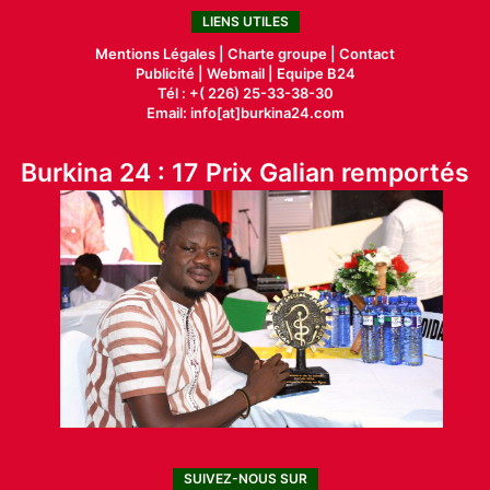
LIENS UTILES
Mentions Légales |
Charte groupe |
Contact
Publicité
|
Webmail |
Equipe B24
Tél : +( 226) 25-33-38-30
Email: info[at]burkina24.com
Burkina 24 : 17 Prix Galian remportés
SUIVEZ-NOUS SUR