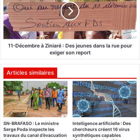
p
D
r
é
o
c
j
e
e
m
t
b
«
r
11-Décembre à Ziniaré : Des jeunes dans la rue pour
e
exiger son report
H
à
o
Z
r
i
Articles similaires
i
n
z
i
o
a
n
r
T
é
h
é
:
SN-BRAFASO : Le ministre
Intelligence artificielle : Des
â
D
Serge Poda inspecte les
chercheurs créent 16 virus
t
e
travaux du canal d’évacuation
synthétiques capables
r
s