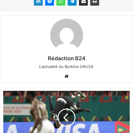
Rédaction B24
L'actualité du Burkina 24h/24.
We
bsi
te
B
u
r
k
i
n
a