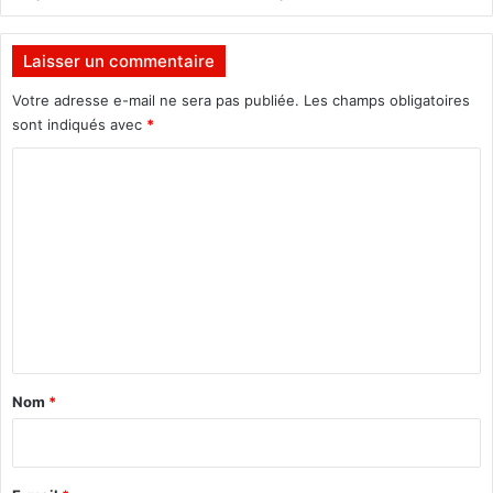
a
u
x
Laisser un commentaire
m
i
Votre adresse e-mail ne sera pas publiée.
Les champs obligatoires
l
sont indiqués avec
*
i
C
t
a
o
i
m
r
e
m
s
e
p
o
n
s
t
t
a
é
Nom
*
s
i
à
r
l
a