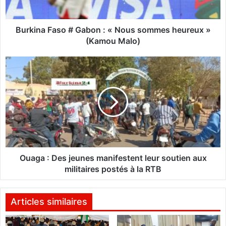
F
a
s
Burkina Faso # Gabon : « Nous sommes heureux »
o
(Kamou Malo)
#
G
O
a
u
b
a
o
g
n
a
:
:
«
D
N
e
o
s
u
j
Ouaga : Des jeunes manifestent leur soutien aux
s
e
militaires postés à la RTB
s
u
o
n
m
e
Articles similaires
m
s
e
m