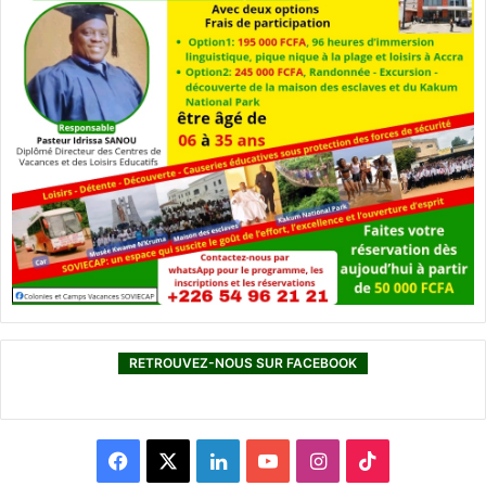
RETROUVEZ-NOUS SUR FACEBOOK
F
X
L
Y
I
T