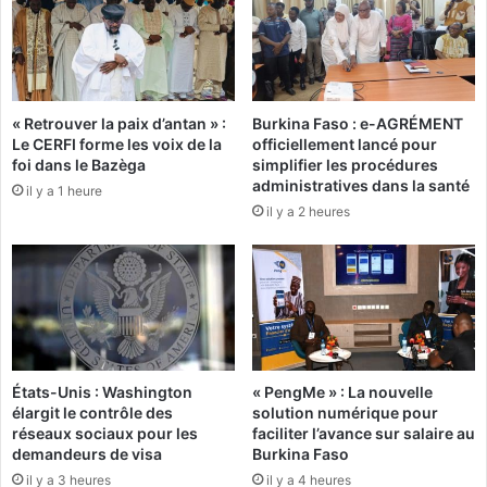
s
a
h
n
e
i
u
f
r
e
« Retrouver la paix d’antan » :
Burkina Faso : e-AGRÉMENT
e
s
Le CERFI forme les voix de la
officiellement lancé pour
u
t
foi dans le Bazèga
simplifier les procédures
x
e
administratives dans la santé
il y a 1 heure
»
n
il y a 2 heures
(
t
K
l
a
e
m
u
o
r
u
s
M
o
a
u
États-Unis : Washington
« PengMe » : La nouvelle
l
t
élargit le contrôle des
solution numérique pour
o
i
réseaux sociaux pour les
faciliter l’avance sur salaire au
)
e
demandeurs de visa
Burkina Faso
n
il y a 3 heures
il y a 4 heures