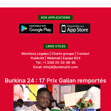
NOS APPLICATIONS
LIENS UTILES
Mentions Légales |
Charte groupe |
Contact
Publicité
|
Webmail |
Equipe B24
Tél : +( 226) 25-33-38-30
Email: info[at]burkina24.com
Burkina 24 : 17 Prix Galian remportés