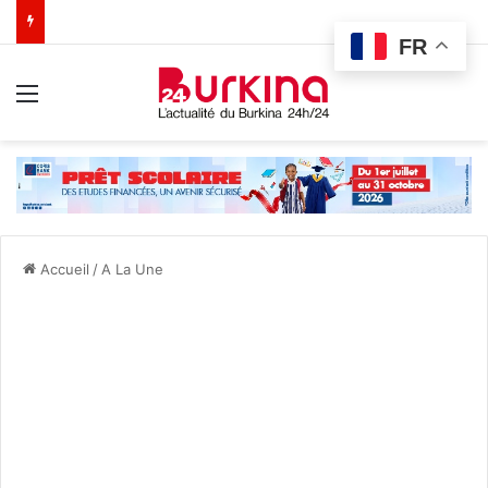
FR
Menu
Accueil
/
A La Une