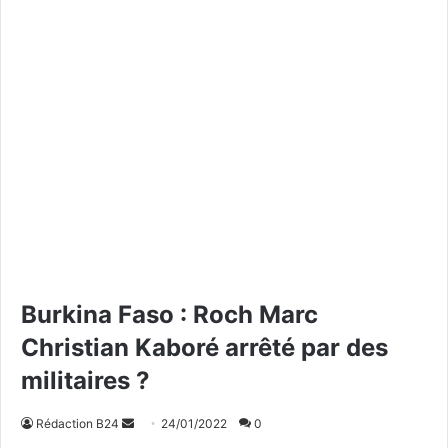
Burkina Faso : Roch Marc
Christian Kaboré arrêté par des
militaires ?
Rédaction B24
E
24/01/2022
0
n