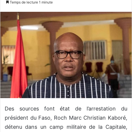
Temps de lecture 1 minute
v
o
y
e
r
u
n
c
o
u
r
r
i
e
l
Des sources font état de l’arrestation du
président du Faso, Roch Marc Christian Kaboré,
détenu dans un camp militaire de la Capitale,