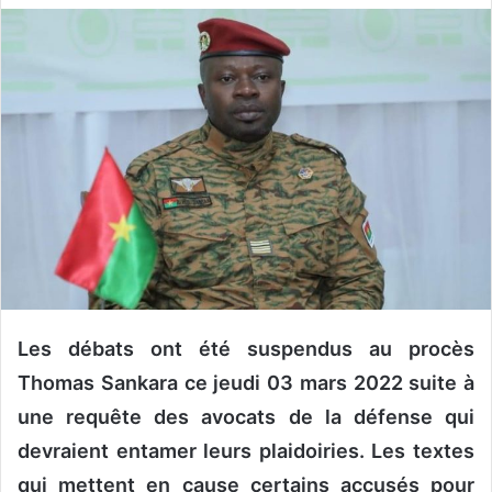
v
o
y
e
r
u
n
c
o
u
r
r
i
Les débats ont été suspendus au procès
e
Thomas Sankara ce jeudi 03 mars 2022 suite à
l
une requête des avocats de la défense qui
devraient entamer leurs plaidoiries. Les textes
qui mettent en cause certains accusés pour