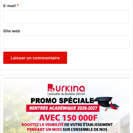
a
e
E-mail
*
*
Site web