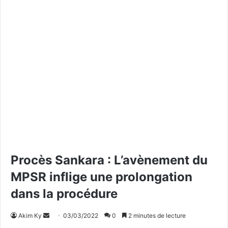
Procès Sankara : L’avènement du
MPSR inflige une prolongation
dans la procédure
Akim Ky
E
03/03/2022
0
2 minutes de lecture
n