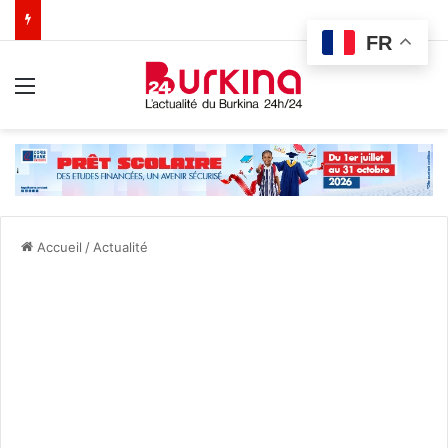
FR
Menu
Accueil
/
Actualité