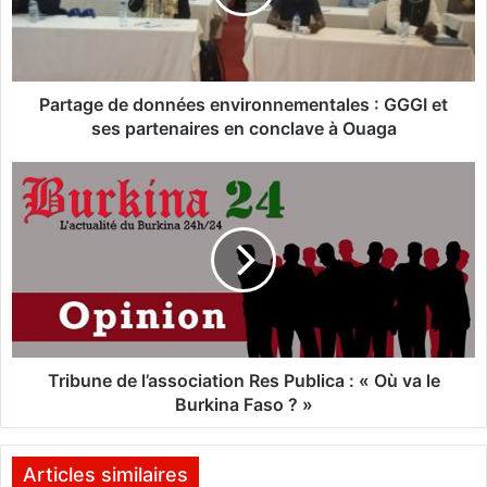
g
e
d
e
d
Partage de données environnementales : GGGI et
o
ses partenaires en conclave à Ouaga
n
n
T
é
r
e
i
s
b
e
u
n
n
v
e
i
d
r
e
o
l
Tribune de l’association Res Publica : « Où va le
n
’
Burkina Faso ? »
n
a
e
s
m
s
Articles similaires