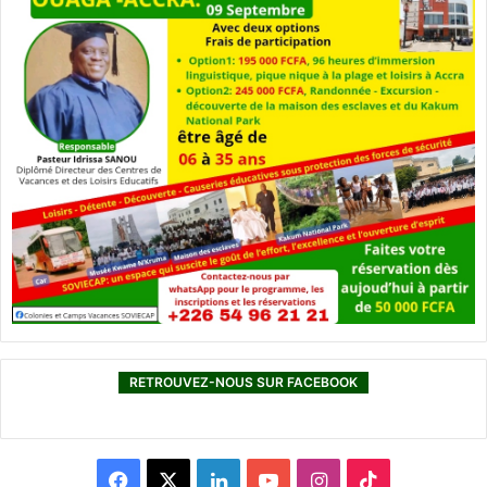
RETROUVEZ-NOUS SUR FACEBOOK
F
X
L
Y
I
T