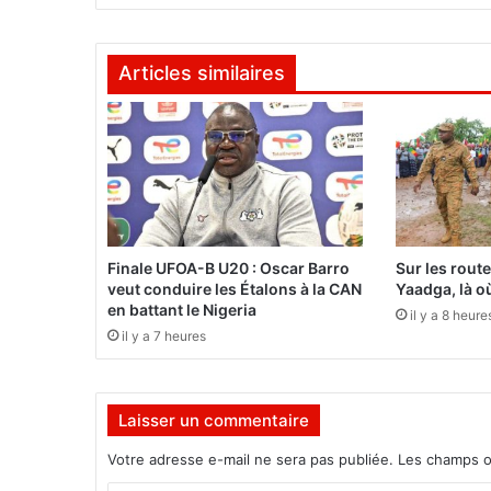
r
i
a
Articles similaires
l
e
:
O
u
v
e
r
t
Finale UFOA-B U20 : Oscar Barro
Sur les rout
u
veut conduire les Étalons à la CAN
Yaadga, là où
r
en battant le Nigeria
il y a 8 heure
e
il y a 7 heures
d
u
s
Laisser un commentaire
o
m
Votre adresse e-mail ne sera pas publiée.
Les champs o
m
e