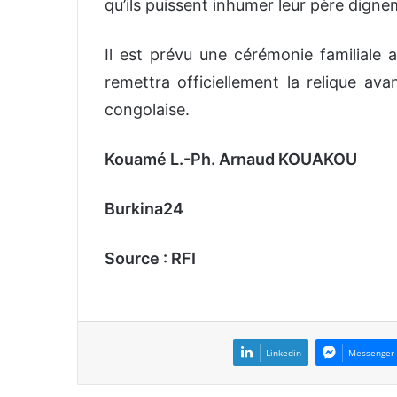
qu’ils puissent inhumer leur père dign
Il est prévu une cérémonie familiale a
remettra officiellement la relique av
congolaise.
Kouamé L.-Ph. Arnaud KOUAKOU
Burkina24
Source : RFI
Linkedin
Messenger