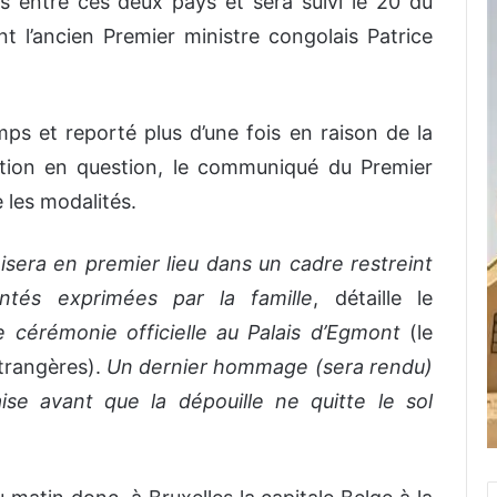
s entre ces deux pays et sera suivi le 20 du
t l’ancien Premier ministre congolais Patrice
s et reporté plus d’une fois en raison de la
tution en question, le communiqué du Premier
 les modalités.
anisera en premier lieu dans un cadre restreint
ntés exprimées par la famille
, détaille le
ne cérémonie officielle au Palais d’Egmont
(le
étrangères).
Un dernier hommage (sera rendu)
se avant que la dépouille ne quitte le sol