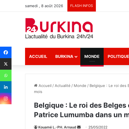
samedi , 8 août 2026
FLASH INFOS
ACCUEIL
BURKINA
MONDE
POLITIQU
Accueil
/
Actualité
/
Monde
/
Belgique : Le roi des
mois
Belgique : Le roi des Belges
Patrice Lumumba dans un m
Kouamé L.-PH. Arnaud
E
25/05/2022