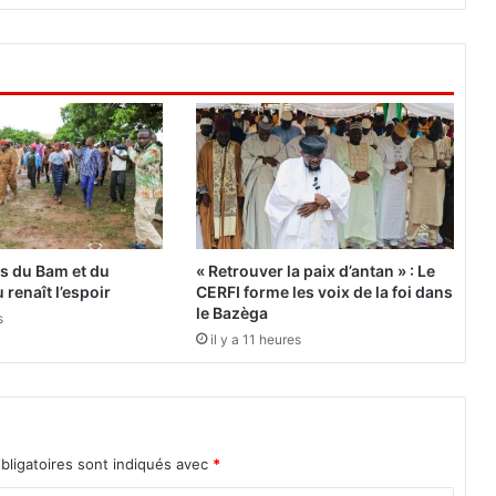
D
E
A
O
l
e
4
j
u
i
n
:
es du Bam et du
« Retrouver la paix d’antan » : Le
L
 renaît l’espoir
CERFI forme les voix de la foi dans
e
le Bazèga
s
B
il y a 11 heures
u
r
k
i
n
bligatoires sont indiqués avec
*
a
F