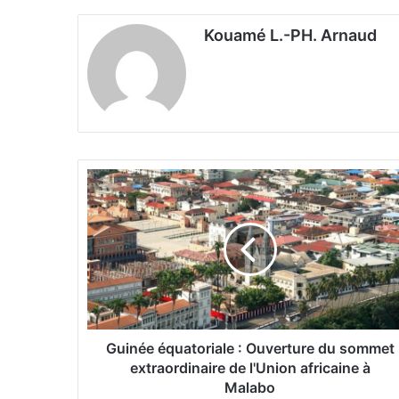
Kouamé L.-PH. Arnaud
G
u
i
n
é
e
é
q
u
a
Guinée équatoriale : Ouverture du sommet
t
extraordinaire de l'Union africaine à
o
Malabo