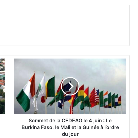
S
o
m
m
e
t
d
e
l
a
Sommet de la CEDEAO le 4 juin : Le
C
Burkina Faso, le Mali et la Guinée à l’ordre
E
du jour