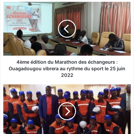
4
è
m
e
é
d
i
t
i
o
4ème édition du Marathon des échangeurs :
n
Ouagadougou vibrera au rythme du sport le 25 juin
d
2022
u
M
U
a
I
r
2
a
M
t
:
h
R
o
o
n
x