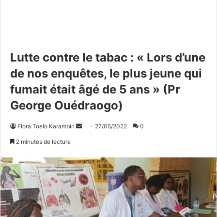
Lutte contre le tabac : « Lors d’une
de nos enquêtes, le plus jeune qui
fumait était âgé de 5 ans » (Pr
George Ouédraogo)
Flora Toelo Karambiri
E
27/05/2022
0
n
2 minutes de lecture
v
o
y
e
r
u