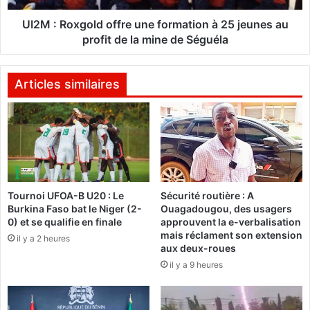
d
g
e
o
UI2M : Roxgold offre une formation à 25 jeunes au
s
l
profit de la mine de Séguéla
é
d
c
o
h
f
Articles similaires
a
f
n
r
g
e
e
u
u
n
r
e
s
f
Tournoi UFOA-B U20 : Le
Sécurité routière : A
o
Burkina Faso bat le Niger (2-
Ouagadougou, des usagers
:
r
0) et se qualifie en finale
approuvent la e-verbalisation
O
m
mais réclament son extension
u
il y a 2 heures
a
aux deux-roues
a
t
il y a 9 heures
g
i
a
o
d
n