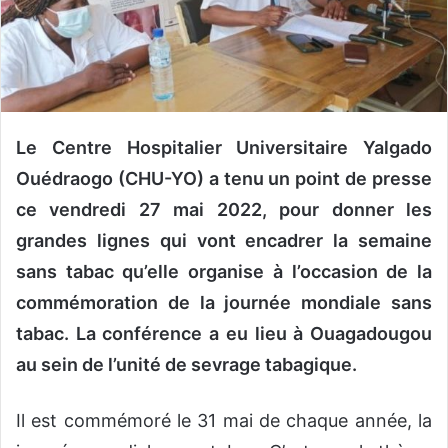
n
c
o
u
r
r
Le Centre Hospitalier Universitaire Yalgado
i
e
Ouédraogo (CHU-YO) a tenu un point de presse
l
ce vendredi 27 mai 2022, pour donner les
grandes lignes qui vont encadrer la semaine
sans tabac qu’elle organise à l’occasion de la
commémoration de la journée mondiale sans
tabac. La conférence a eu lieu à Ouagadougou
au sein de l’unité de sevrage tabagique.
Il est commémoré le 31 mai de chaque année, la