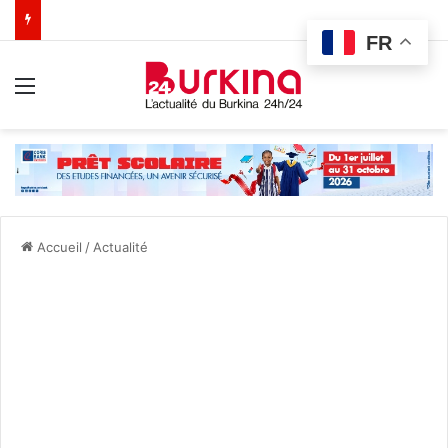
FR
Menu
Accueil
/
Actualité