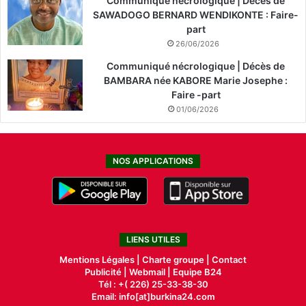
Communiqué nécrologique | Décès de
SAWADOGO BERNARD WENDIKONTE : Faire-
part
26/06/2026
Communiqué nécrologique | Décès de
BAMBARA née KABORE Marie Josephe :
Faire -part
01/06/2026
NOS APPLICATIONS
LIENS UTILES
Mentions Légales |
Charte groupe |
Contact
Publicité
|
Webmail |
Equipe B24
Tél : +( 226) 25-33-38-30
Email: info[at]burkina24.com