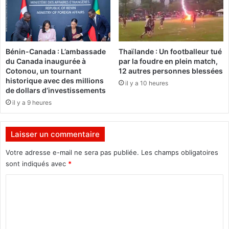
o
à
u
2
g
5
o
j
u
e
Bénin-Canada : L’ambassade
Thaïlande : Un footballeur tué
v
u
du Canada inaugurée à
par la foudre en plein match,
i
n
Cotonou, un tournant
12 autres personnes blessées
b
e
historique avec des millions
il y a 10 heures
r
s
de dollars d’investissements
e
a
il y a 9 heures
r
u
a
p
a
r
Laisser un commentaire
u
o
r
Votre adresse e-mail ne sera pas publiée.
Les champs obligatoires
f
y
i
sont indiqués avec
*
t
t
C
h
d
m
e
o
e
l
m
d
a
u
m
m