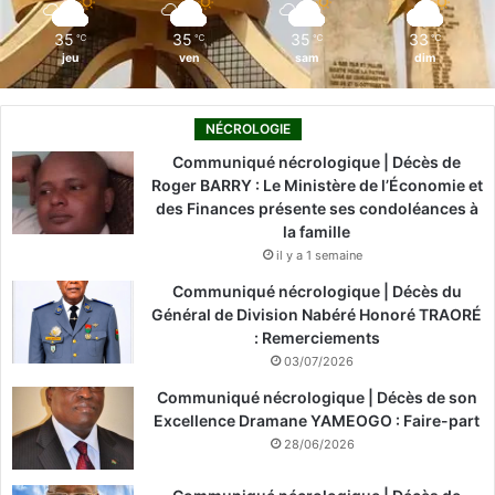
m
35
35
35
33
℃
℃
℃
℃
jeu
ven
sam
dim
NÉCROLOGIE
Communiqué nécrologique | Décès de
Roger BARRY : Le Ministère de l’Économie et
des Finances présente ses condoléances à
la famille
il y a 1 semaine
Communiqué nécrologique | Décès du
Général de Division Nabéré Honoré TRAORÉ
: Remerciements
03/07/2026
Communiqué nécrologique | Décès de son
Excellence Dramane YAMEOGO : Faire-part
28/06/2026