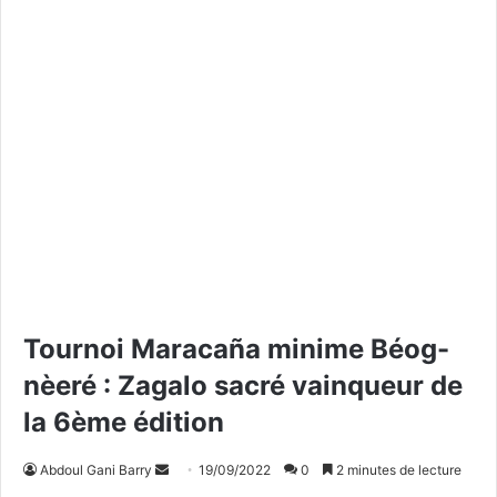
Tournoi Maracaña minime Béog-
nèeré : Zagalo sacré vainqueur de
la 6ème édition
Abdoul Gani Barry
E
19/09/2022
0
2 minutes de lecture
n