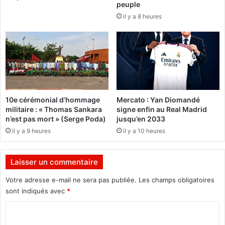
peuple
a
d
il y a 8 heures
t
e
i
D
o
a
n
b
a
o
l
B
e
o
a
u
10e cérémonial d’hommage
Mercato : Yan Diomandé
r
k
militaire : « Thomas Sankara
signe enfin au Real Madrid
r
a
n’est pas mort » (Serge Poda)
jusqu’en 2033
ê
r
il y a 9 heures
il y a 10 heures
t
y
é
e
a
s
Laisser un commentaire
v
t
e
v
Votre adresse e-mail ne sera pas publiée.
Les champs obligatoires
c
e
sont indiqués avec
*
t
n
r
u
C
o
e
o