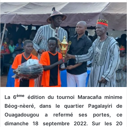
v
o
y
e
r
u
n
c
o
u
r
r
i
e
ème
La 6
édition du tournoi Maracaña minime
l
Béog-nèeré, dans le quartier Pagalayiri de
Ouagadougou a refermé ses portes, ce
dimanche 18 septembre 2022. Sur les 20