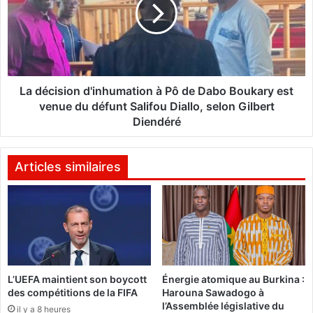
é
é
c
s
i
i
s
d
i
e
o
n
n
La décision d'inhumation à Pô de Dabo Boukary est
t
d
venue du défunt Salifou Diallo, selon Gilbert
d
'
Diendéré
e
i
l
n
'
h
Articles similaires
A
u
s
m
s
a
e
t
m
i
b
o
l
n
é
L’UEFA maintient son boycott
Énergie atomique au Burkina :
à
des compétitions de la FIFA
Harouna Sawadogo à
e
P
l’Assemblée législative du
n
ô
il y a 8 heures