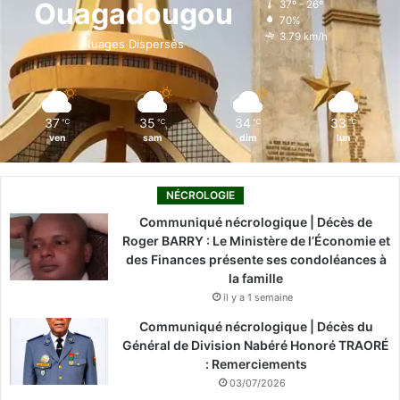
Ouagadougou
37º - 26º
70%
o
i
e
r
3.79 km/h
Nuages Dispersés
k
n
a
m
37
35
34
33
℃
℃
℃
℃
ven
sam
dim
lun
NÉCROLOGIE
Communiqué nécrologique | Décès de
Roger BARRY : Le Ministère de l’Économie et
des Finances présente ses condoléances à
la famille
il y a 1 semaine
Communiqué nécrologique | Décès du
Général de Division Nabéré Honoré TRAORÉ
: Remerciements
03/07/2026