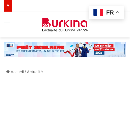
FR
Menu
Accueil
/
Actualité