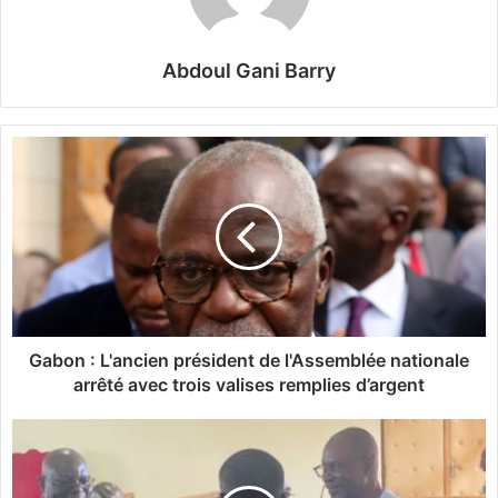
Abdoul Gani Barry
G
a
b
o
n
:
L
'
a
n
Gabon : L'ancien président de l'Assemblée nationale
c
arrêté avec trois valises remplies d’argent
i
e
L
n
a
p
d
r