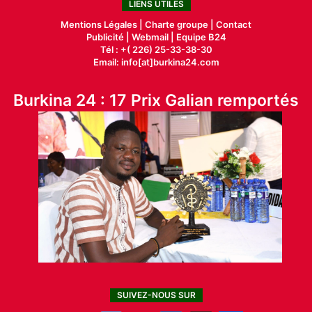
LIENS UTILES
Mentions Légales |
Charte groupe |
Contact
Publicité
|
Webmail |
Equipe B24
Tél : +( 226) 25-33-38-30
Email: info[at]burkina24.com
Burkina 24 : 17 Prix Galian remportés
SUIVEZ-NOUS SUR