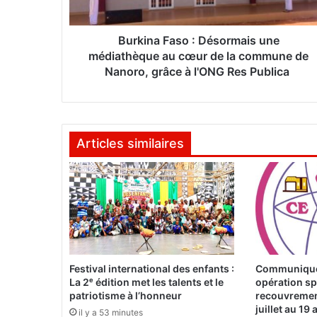
F
a
s
Burkina Faso : Désormais une
o
médiathèque au cœur de la commune de
Nanoro, grâce à l'ONG Res Publica
:
D
é
s
Articles similaires
o
r
m
a
i
s
u
n
e
Festival international des enfants :
Communiqué 
m
La 2ᵉ édition met les talents et le
opération sp
é
patriotisme à l’honneur
recouvremen
d
juillet au 19
il y a 53 minutes