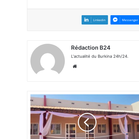
Linkedin
Messenger
Rédaction B24
L'actualité du Burkina 24h/24.
We
bsi
te
B
u
r
k
i
n
a