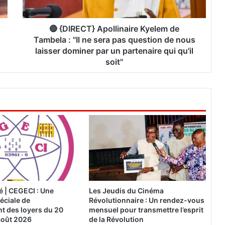
T
}
A
🔴 {DIRECT} Apollinaire Kyelem de
p
Tambela : "Il ne sera pas question de nous
o
laisser dominer par un partenaire qui qu'il
l
soit"
l
i
n
a
i
r
e
K
y
e
l
e
| CEGECI : Une
Les Jeudis du Cinéma
m
éciale de
Révolutionnaire : Un rendez-vous
d
t des loyers du 20
mensuel pour transmettre l’esprit
e
 août 2026
de la Révolution