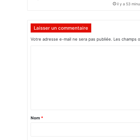
i
il y a 53 min
a
t
h
Laisser un commentaire
è
q
Votre adresse e-mail ne sera pas publiée.
Les champs o
u
e
C
a
o
u
c
m
œ
m
u
r
e
d
n
e
t
l
a
a
Nom
*
c
i
o
m
r
m