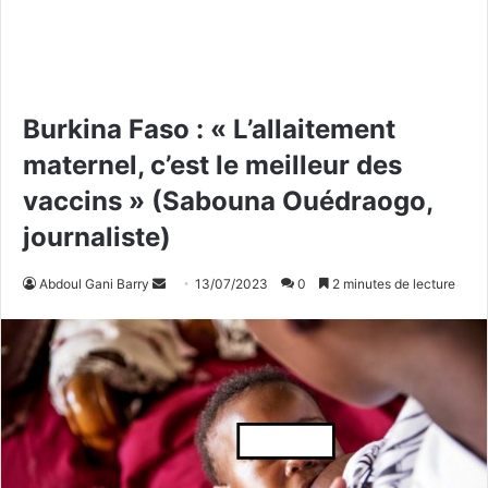
Burkina Faso : « L’allaitement
maternel, c’est le meilleur des
vaccins » (Sabouna Ouédraogo,
journaliste)
Abdoul Gani Barry
E
13/07/2023
0
2 minutes de lecture
n
v
o
y
e
r
u