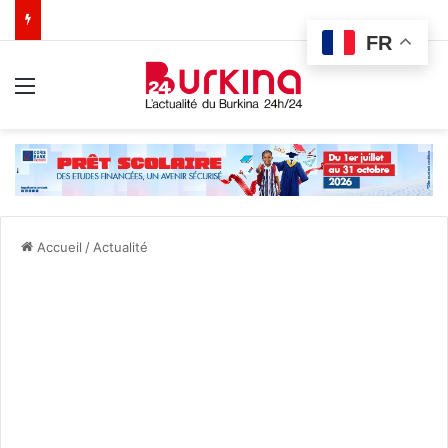
FR
Menu
Accueil
/
Actualité