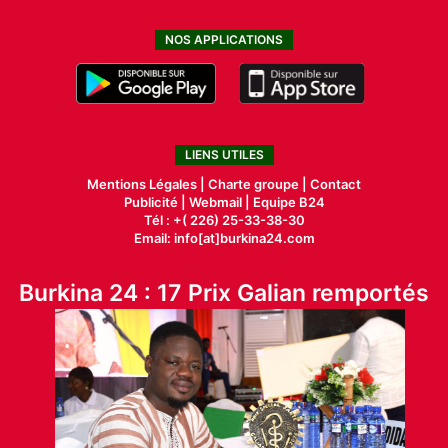
NOS APPLICATIONS
LIENS UTILES
Mentions Légales |
Charte groupe |
Contact
Publicité
|
Webmail |
Equipe B24
Tél : +( 226) 25-33-38-30
Email: info[at]burkina24.com
Burkina 24 : 17 Prix Galian remportés