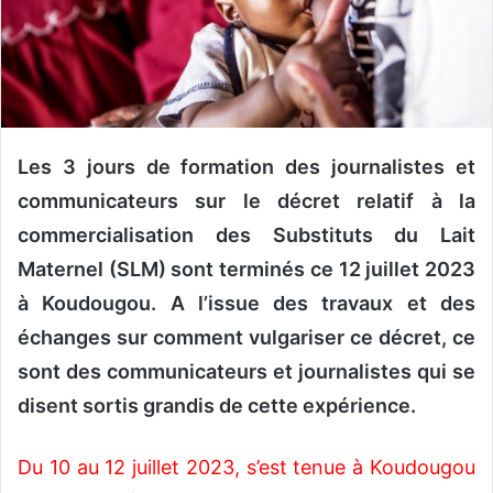
n
c
o
u
r
r
i
Les 3 jours de formation des journalistes et
e
communicateurs sur le décret relatif à la
l
commercialisation des Substituts du Lait
Maternel (SLM) sont terminés ce 12 juillet 2023
à Koudougou. A l’issue des travaux et des
échanges sur comment vulgariser ce décret, ce
sont des communicateurs et journalistes qui se
disent sortis grandis de cette expérience.
Du 10 au 12 juillet 2023, s’est tenue à Koudougou