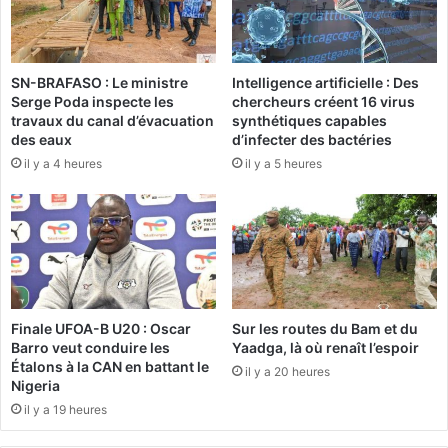
g
é
i
e
q
s
u
SN-BRAFASO : Le ministre
Intelligence artificielle : Des
a
e
Serge Poda inspecte les
chercheurs créent 16 virus
u
:
travaux du canal d’évacuation
synthétiques capables
d
D
des eaux
d’infecter des bactéries
r
é
il y a 4 heures
il y a 5 heures
a
c
p
è
e
s
a
d
u
e
n
P
a
i
t
e
Finale UFOA-B U20 : Oscar
Sur les routes du Bam et du
i
r
Barro veut conduire les
Yaadga, là où renaît l’espoir
o
r
Étalons à la CAN en battant le
il y a 20 heures
n
e
Nigeria
a
O
il y a 19 heures
l
u
é