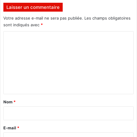
d
Laisser un commentaire
r
a
Votre adresse e-mail ne sera pas publiée.
Les champs obligatoires
o
sont indiqués avec
*
g
C
o
o
m
m
e
n
t
a
Nom
*
i
r
e
E-mail
*
*