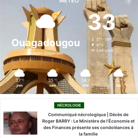
MÉTÉO
e
k
T
t
T
33
℃
b
e
u
a
o
o
d
b
g
k
Ouagadougou
37º - 28º
47%
o
i
e
r
3.94 km/h
Nuages Dispersés
k
n
a
m
37
35
34
35
℃
℃
℃
℃
ven
sam
dim
lun
NÉCROLOGIE
Communiqué nécrologique | Décès de
Roger BARRY : Le Ministère de l’Économie et
des Finances présente ses condoléances à
la famille