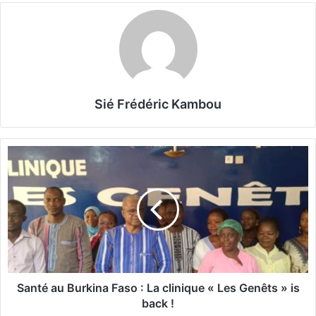
Sié Frédéric Kambou
S
a
n
t
é
a
u
B
u
r
Santé au Burkina Faso : La clinique « Les Genêts » is
k
back !