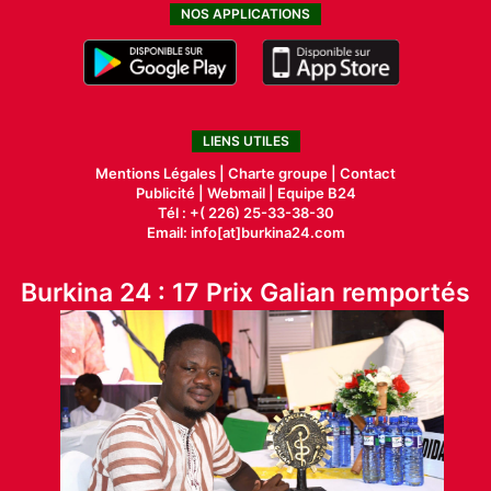
NOS APPLICATIONS
LIENS UTILES
Mentions Légales |
Charte groupe |
Contact
Publicité
|
Webmail |
Equipe B24
Tél : +( 226) 25-33-38-30
Email: info[at]burkina24.com
Burkina 24 : 17 Prix Galian remportés