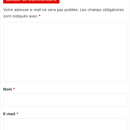
B
2
Votre adresse e-mail ne sera pas publiée.
Les champs obligatoires
0
sont indiqués avec
*
2
C
3
)
o
:
m
P
r
m
é
e
s
e
n
n
t
c
a
e
Nom
*
r
i
e
r
m
a
e
E-mail
*
r
*
q