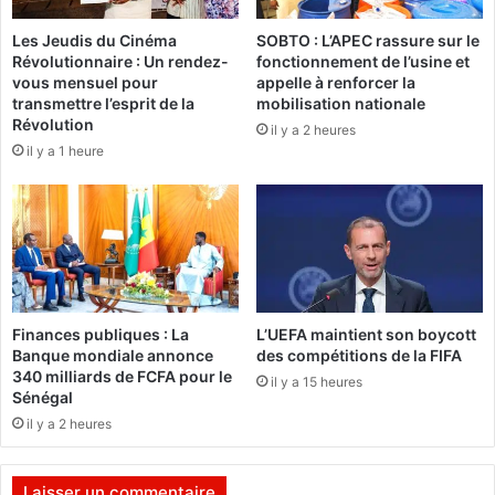
G
A
e
Les Jeudis du Cinéma
SOBTO : L’APEC rassure sur le
f
Révolutionnaire : Un rendez-
fonctionnement de l’usine et
n
r
vous mensuel pour
appelle à renforcer la
ê
i
transmettre l’esprit de la
mobilisation nationale
t
q
Révolution
il y a 2 heures
s
u
il y a 1 heure
»
e
i
a
s
u
b
B
a
u
c
r
k
k
!
i
Finances publiques : La
L’UEFA maintient son boycott
n
Banque mondiale annonce
des compétitions de la FIFA
a
340 milliards de FCFA pour le
il y a 15 heures
(
Sénégal
R
il y a 2 heures
E
P
A
Laisser un commentaire