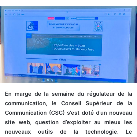
v
o
y
e
r
u
n
c
o
u
r
r
i
En marge de la semaine du régulateur de la
e
communication, le Conseil Supérieur de la
l
Communication (CSC) s’est doté d’un nouveau
site web, question d’exploiter au mieux les
nouveaux outils de la technologie. Le