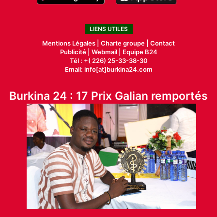
LIENS UTILES
Mentions Légales |
Charte groupe |
Contact
Publicité
|
Webmail |
Equipe B24
Tél : +( 226) 25-33-38-30
Email: info[at]burkina24.com
Burkina 24 : 17 Prix Galian remportés