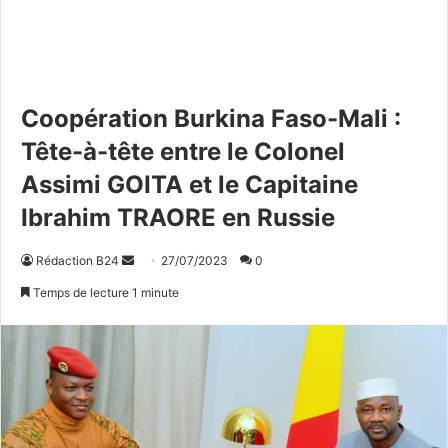
Coopération Burkina Faso-Mali :
Tête-à-tête entre le Colonel
Assimi GOITA et le Capitaine
Ibrahim TRAORE en Russie
Rédaction B24
E
27/07/2023
0
n
Temps de lecture 1 minute
v
o
y
e
r
u