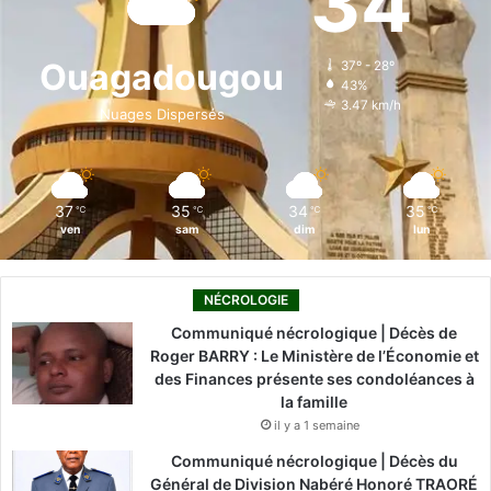
34
b
e
u
a
o
a
m
o
d
b
g
k
Ouagadougou
i
37º - 28º
43%
t
o
i
e
r
3.47 km/h
i
Nuages Dispersés
é
k
n
a
m
37
35
34
35
℃
℃
℃
℃
ven
sam
dim
lun
NÉCROLOGIE
Communiqué nécrologique | Décès de
Roger BARRY : Le Ministère de l’Économie et
des Finances présente ses condoléances à
la famille
il y a 1 semaine
Communiqué nécrologique | Décès du
Général de Division Nabéré Honoré TRAORÉ