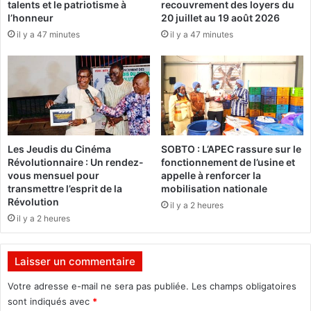
talents et le patriotisme à
recouvrement des loyers du
l
t
l’honneur
20 juillet au 19 août 2026
i
r
il y a 47 minutes
il y a 47 minutes
s
a
é
f
s
r
a
i
u
c
C
a
e
i
n
n
Les Jeudis du Cinéma
SOBTO : L’APEC rassure sur le
t
e
Révolutionnaire : Un rendez-
fonctionnement de l’usine et
r
:
vous mensuel pour
appelle à renforcer la
e
L
transmettre l’esprit de la
mobilisation nationale
-
e
Révolution
il y a 2 heures
n
s
il y a 2 heures
o
P
r
r
d
é
Laisser un commentaire
e
s
t
i
Votre adresse e-mail ne sera pas publiée.
Les champs obligatoires
à
d
sont indiqués avec
*