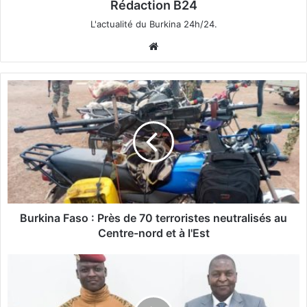
Rédaction B24
L'actualité du Burkina 24h/24.
We
bsi
te
B
u
r
k
i
n
a
F
a
s
Burkina Faso : Près de 70 terroristes neutralisés au
o
Centre-nord et à l'Est
:
P
B
r
u
è
r
s
k