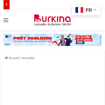
FR
Menu
Accueil
/
Actualité