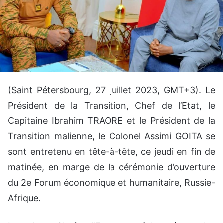
n
c
o
u
r
r
i
e
(Saint Pétersbourg, 27 juillet 2023, GMT+3). Le
l
Président de la Transition, Chef de l’Etat, le
Capitaine Ibrahim TRAORE et le Président de la
Transition malienne, le Colonel Assimi GOITA se
sont entretenu en tête-à-tête, ce jeudi en fin de
matinée, en marge de la cérémonie d’ouverture
du 2e Forum économique et humanitaire, Russie-
Afrique.