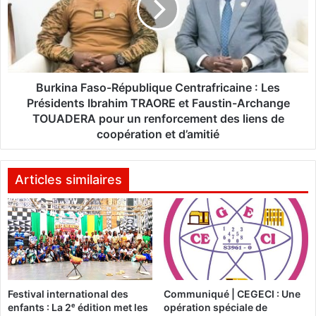
d
i
e
n
7
a
0
F
t
a
e
s
Burkina Faso-République Centrafricaine : Les
r
o
Présidents Ibrahim TRAORE et Faustin-Archange
r
-
TOUADERA pour un renforcement des liens de
o
R
coopération et d’amitié
r
é
i
p
s
u
Articles similaires
t
b
e
l
s
i
n
q
e
u
u
e
t
C
r
Festival international des
Communiqué | CEGECI : Une
e
enfants : La 2ᵉ édition met les
opération spéciale de
a
n