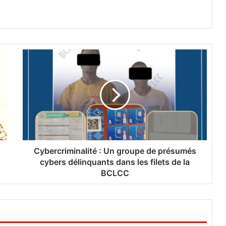
C
y
b
e
r
c
r
i
m
i
Cybercriminalité : Un groupe de présumés
n
cybers délinquants dans les filets de la
a
BCLCC
l
i
t
é
: