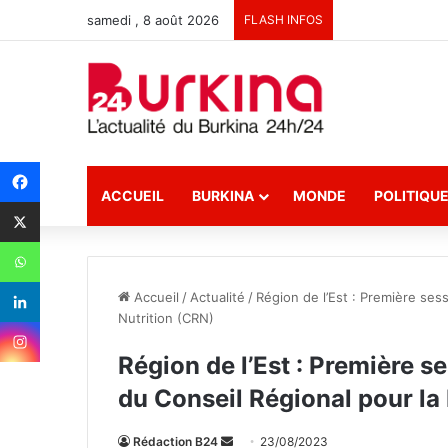
samedi , 8 août 2026
FLASH INFOS
ACCUEIL
BURKINA
MONDE
POLITIQU
Accueil
/
Actualité
/
Région de l’Est : Première ses
Nutrition (CRN)
Région de l’Est : Première s
du Conseil Régional pour la
Rédaction B24
E
23/08/2023