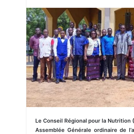
n
v
o
y
e
r
u
n
c
o
u
r
r
i
e
l
Le Conseil Régional pour la Nutrition 
Assemblée Générale ordinaire de l