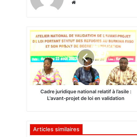
We
bsi
te
C
a
d
r
e
j
u
r
i
d
Cadre juridique national relatif à l’asile :
i
L'avant-projet de loi en validation
q
u
e
n
Articles similaires
a
t