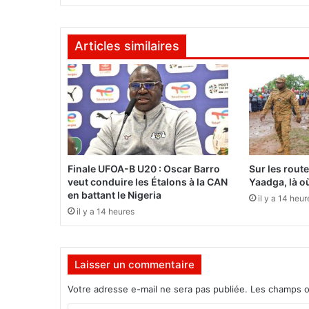
a
u
G
Articles similaires
a
b
o
n
f
a
i
t
s
Finale UFOA-B U20 : Oscar Barro
Sur les rout
u
veut conduire les Étalons à la CAN
Yaadga, là où
i
en battant le Nigeria
il y a 14 heur
t
il y a 14 heures
e
à
d
Laisser un commentaire
e
s
Votre adresse e-mail ne sera pas publiée.
Les champs o
é
l