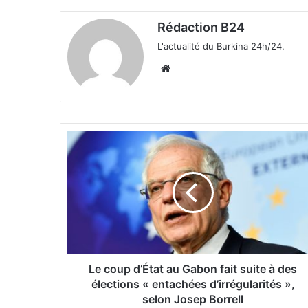
Rédaction B24
L'actualité du Burkina 24h/24.
We
bsi
te
L
e
c
o
u
p
d
’
É
t
Le coup d’État au Gabon fait suite à des
a
élections « entachées d’irrégularités »,
t
selon Josep Borrell