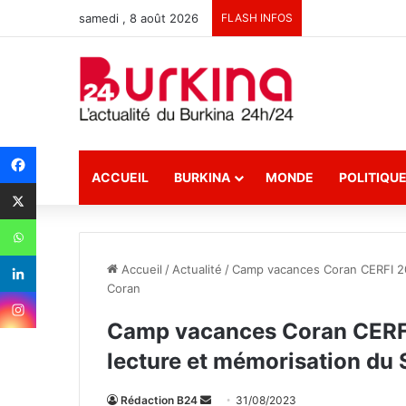
samedi , 8 août 2026
FLASH INFOS
ACCUEIL
BURKINA
MONDE
POLITIQU
Accueil
/
Actualité
/
Camp vacances Coran CERFI 202
Coran
Camp vacances Coran CERFI
lecture et mémorisation du
Rédaction B24
E
31/08/2023