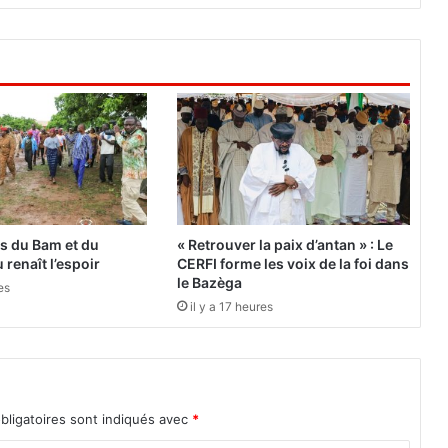
p
d
’
É
t
a
t
a
u
G
a
b
es du Bam et du
« Retrouver la paix d’antan » : Le
o
 renaît l’espoir
CERFI forme les voix de la foi dans
n
le Bazèga
es
:
il y a 17 heures
L
’
a
r
m
bligatoires sont indiqués avec
*
é
e