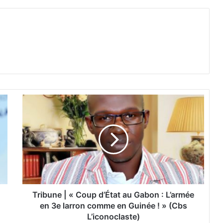
T
r
i
b
u
n
e
|
«
C
Tribune | « Coup d’État au Gabon : L’armée
o
en 3e larron comme en Guinée ! » (Cbs
u
L’iconoclaste)