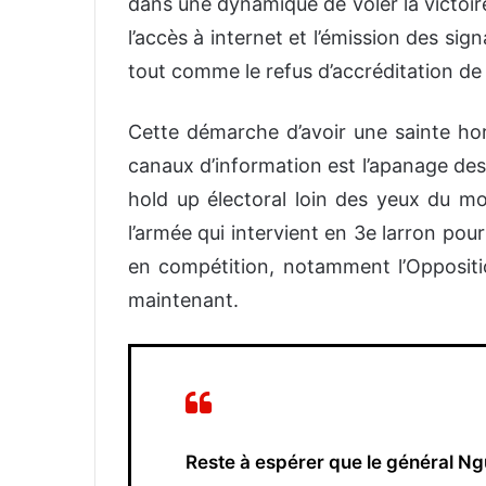
dans une dyna
mique de voler la victoi
l’
accès à internet
et
l’
émission des sign
tout comme le refus d’accréditation de 
Cette démarche
d’avoir une sainte ho
canaux d’informa
tion
est l’apanage de
hold up
électoral loin des yeux du 
l’armée qui intervient en 3
e
larron pour
en compétition
, notamment l’Oppositio
maintenant
.
Reste à espérer que le général Ng