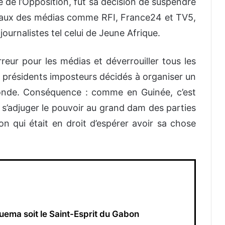
re
de l’Opposition
, fut
sa décision de suspendre
aux
de
s
médias comme RFI, France24 et
TV5,
journalistes tel celui de Jeune Afrique.
rreur pour les médias et
déverrouiller tous les
s
présidents
imposteurs
décidés à organiser
un
monde. Conséquence : comme en Guinée, c’est
 s’adjuger le pouvoir au grand dam des parties
n qui était en droit d’espérer avoir sa chose
uema soit le Saint-Esprit du Gabon