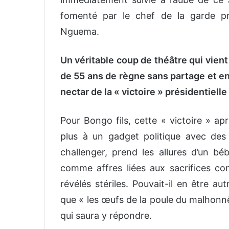
foment
é par le chef de la garde pr
Nguema
.
Un véritable coup de théâtre qui vient
de 55 ans
de règne
sans partage
et e
nectar de la « victoire » présidentielle
Pour Bongo fils, cette « victoire » ap
plus à un gadget politique
avec des 
challenger, prend les allures d’un
béb
comme
affres liées aux sacrifices co
révélés stériles.
Pouvait-il en être aut
que «
les œufs
de la poule
du malhonn
qui saura y répondre.