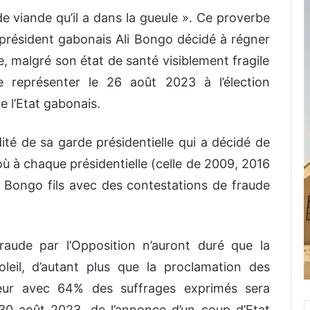
e viande qu’il a dans la gueule
»
. Ce
proverbe
e président gabonais Ali
Bongo décidé à régner
e, malgré son état de santé visiblement fragile
e représenter le 26
août 2023
à l’élection
de l’Etat gabonais.
ité de sa garde présidentielle qui a décidé de
où à chaque présidentielle (celle de 2009, 2016
 Bongo fils a
vec des contestations de
fraude
fraude par l’Opposition n’auront duré que la
leil, d’autant plus que la proclamation des
eur avec
64% des suffrages exprimés
sera
 30 aoû
t
2023
,
de l’
annonce d’un
coup d’
Etat