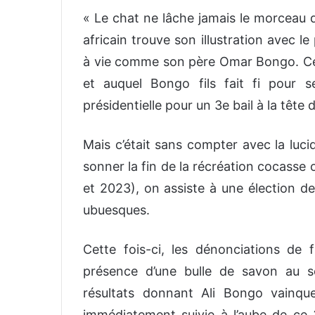
«
Le chat ne lâche jamais le morceau d
africain trouve
son illustration avec l
à vie comme son père
Omar Bongo
. C
et auquel Bongo fils fait fi pour s
présidentielle pour
un 3
e
bail à la tête 
Mais
c’était
sans compter avec la lucid
sonner la fin de la récréation cocasse 
et 2023), on assiste
à une élection de
ubuesques.
Cette fois-ci, les dénonciations de 
présence d’une bulle de savon au so
résultats donnant Ali Bongo vainqu
immédiatement suivie
à l’aube de ce