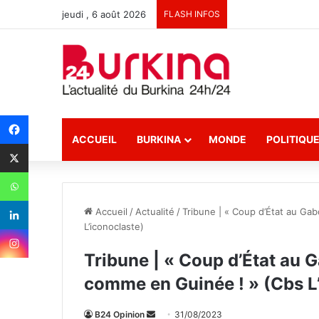
jeudi , 6 août 2026
FLASH INFOS
ACCUEIL
BURKINA
MONDE
POLITIQU
Accueil
/
Actualité
/
Tribune | « Coup d’État au Ga
L’iconoclaste)
Tribune | « Coup d’État au G
comme en Guinée ! » (Cbs L
B24 Opinion
E
31/08/2023