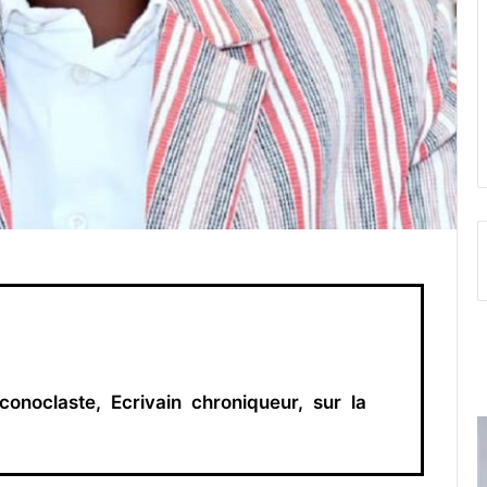
iconoclaste,
Ecrivain
chroniqueur,
sur la