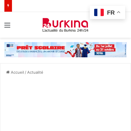
FR
Menu
Accueil
/
Actualité