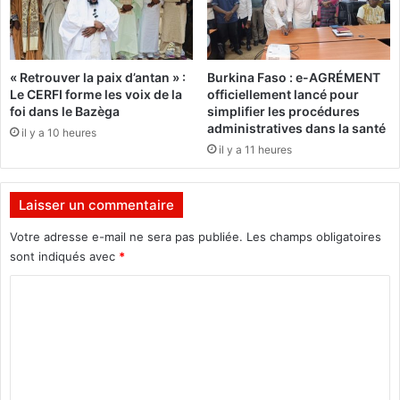
e
b
«
r
t
i
e
t
« Retrouver la paix d’antan » :
Burkina Faso : e-AGRÉMENT
n
e
Le CERFI forme les voix de la
officiellement lancé pour
t
l
foi dans le Bazèga
simplifier les procédures
a
a
administratives dans la santé
il y a 10 heures
t
2
il y a 11 heures
i
e
v
é
e
d
Laisser un commentaire
d
i
e
t
Votre adresse e-mail ne sera pas publiée.
Les champs obligatoires
p
i
sont indiqués avec
*
o
o
r
C
n
t
d
o
e
u
m
r
S
u
a
m
n
l
e
c