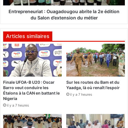
t
n
e
e
Entrepreneuriat : Ouagadougou abrite la 2e édition
a
u
du Salon d’extension du métier
u
r
M
i
a
a
Articles similaires
l
t
i
:
:
M
O
o
u
s
a
c
g
o
Finale UFOA-B U20 : Oscar
Sur les routes du Bam et du
a
Barro veut conduire les
Yaadga, là où renaît l’espoir
u
d
Étalons à la CAN en battant le
v
il y a 7 heures
o
Nigeria
o
u
il y a 7 heures
i
g
t
o
u
u
n
a