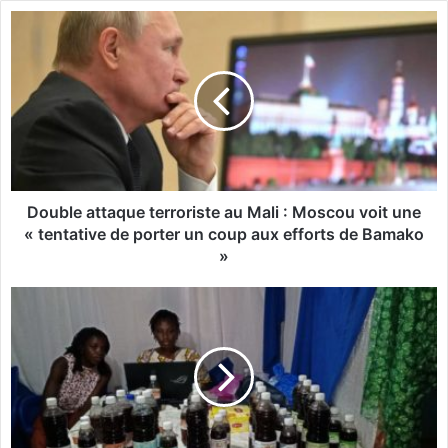
D
o
u
b
l
e
a
t
t
a
Double attaque terroriste au Mali : Moscou voit une
q
« tentative de porter un coup aux efforts de Bamako
u
»
e
t
E
e
n
r
t
r
r
o
e
r
p
i
r
s
e