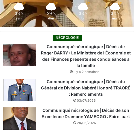
m
33
29
33
34
℃
℃
℃
℃
sam
dim
lun
mar
NÉCROLOGIE
Communiqué nécrologique | Décès de
Roger BARRY : Le Ministère de l’Économie et
des Finances présente ses condoléances à
la famille
il y a 2 semaines
Communiqué nécrologique | Décès du
Général de Division Nabéré Honoré TRAORÉ
: Remerciements
03/07/2026
Communiqué nécrologique | Décès de son
Excellence Dramane YAMEOGO : Faire-part
28/06/2026