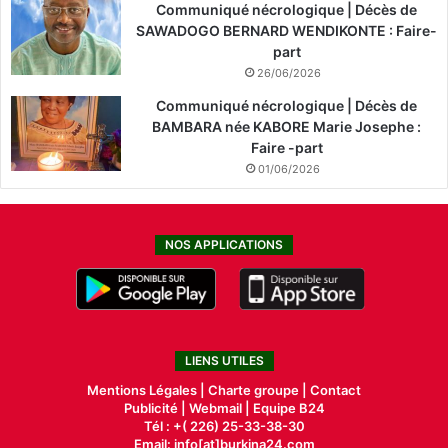
Communiqué nécrologique | Décès de
SAWADOGO BERNARD WENDIKONTE : Faire-
part
26/06/2026
Communiqué nécrologique | Décès de
BAMBARA née KABORE Marie Josephe :
Faire -part
01/06/2026
NOS APPLICATIONS
LIENS UTILES
Mentions Légales |
Charte groupe |
Contact
Publicité
|
Webmail |
Equipe B24
Tél : +( 226) 25-33-38-30
Email: info[at]burkina24.com