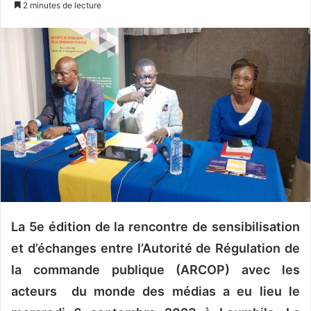
2 minutes de lecture
v
o
y
e
r
u
n
c
o
u
r
r
i
La 5e édition de la rencontre de sensibilisation
e
et d’échanges entre l’Autorité de Régulation de
l
la commande publique (ARCOP) avec les
acteurs du monde des médias a eu lieu le