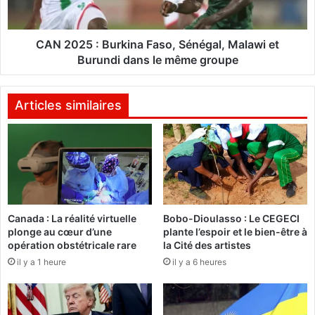
t
:
i
B
o
u
CAN 2025 : Burkina Faso, Sénégal, Malawi et
n
r
Burundi dans le même groupe
s
k
h
i
ô
n
Articles similaires
t
a
e
F
s
a
e
s
t
o
P
,
D
S
I
Canada : La réalité virtuelle
Bobo-Dioulasso : Le CEGECI
é
plonge au cœur d’une
plante l’espoir et le bien-être à
s
n
opération obstétricale rare
la Cité des artistes
e
é
r
il y a 1 heure
il y a 6 heures
g
é
a
u
l
n
,