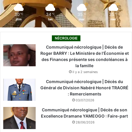
m
30
34
35
35
℃
℃
℃
℃
dim
lun
mar
mer
NÉCROLOGIE
Communiqué nécrologique | Décès de
Roger BARRY : Le Ministère de l’Économie et
des Finances présente ses condoléances à
la famille
il y a 2 semaines
Communiqué nécrologique | Décès du
Général de Division Nabéré Honoré TRAORÉ
: Remerciements
03/07/2026
Communiqué nécrologique | Décès de son
Excellence Dramane YAMEOGO : Faire-part
28/06/2026