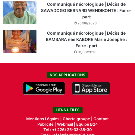
Communiqué nécrologique | Décès de
SAWADOGO BERNARD WENDIKONTE : Faire-
part
26/06/2026
Communiqué nécrologique | Décès de
BAMBARA née KABORE Marie Josephe :
Faire -part
01/06/2026
NOS APPLICATIONS
LIENS UTILES
Mentions Légales |
Charte groupe |
Contact
Publicité
|
Webmail |
Equipe B24
Tél : +( 226) 25-33-38-30
Email: info[at]burkina24.com