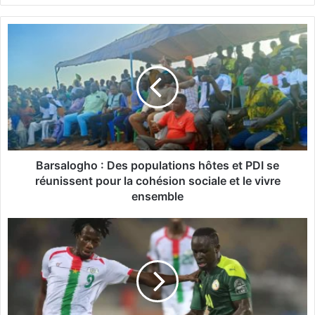
B
a
r
s
a
l
o
g
h
o
Barsalogho : Des populations hôtes et PDI se
:
réunissent pour la cohésion sociale et le vivre
D
ensemble
e
s
C
p
A
o
N
p
2
u
0
l
2
a
5