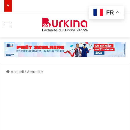
FR
Menu
Accueil
/
Actualité