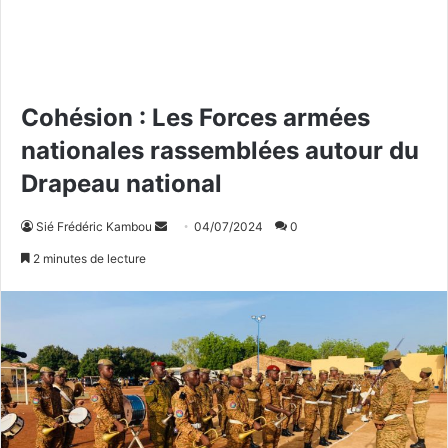
Cohésion : Les Forces armées
nationales rassemblées autour du
Drapeau national
Sié Frédéric Kambou
E
04/07/2024
0
n
2 minutes de lecture
v
o
y
e
r
u
n
c