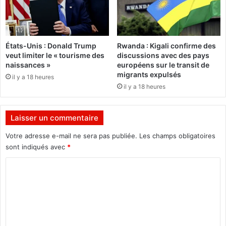
i
M
s
a
s
l
e
a
États-Unis : Donald Trump
Rwanda : Kigali confirme des
n
w
veut limiter le « tourisme des
discussions avec des pays
t
i
naissances »
européens sur le transit de
p
e
migrants expulsés
il y a 18 heures
o
t
il y a 18 heures
u
B
r
u
l
r
Laisser un commentaire
a
u
c
n
Votre adresse e-mail ne sera pas publiée.
Les champs obligatoires
o
d
sont indiqués avec
*
h
i
é
d
C
s
a
o
i
n
o
m
s
n
l
m
s
e
e