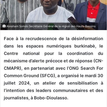
n
c
o
u
r
Abraham Somdo Secrétaire Général de la région des Hauts-Bassins
r
i
Face à la recrudescence de la désinformation
e
dans les espaces numériques burkinabè, le
l
Centre national pour la coordination du
mécanisme d’alerte précoce et de réponse (CN-
CMAPR), en partenariat avec l’ONG Search For
Common Ground (SFCG), a organisé le mardi 30
juillet 2024, un atelier de sensibilisation à
l’intention des leaders communautaires et des
journalistes, à Bobo-Dioulasso.