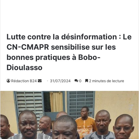
Lutte contre la désinformation : Le
CN-CMAPR sensibilise sur les
bonnes pratiques à Bobo-
Dioulasso
Rédaction B24
E
31/07/2024
0
2 minutes de lecture
n
v
o
y
e
r
u