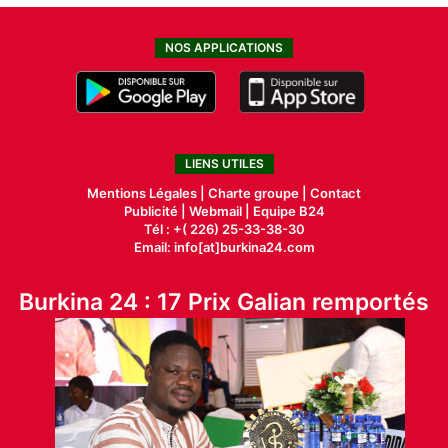
NOS APPLICATIONS
LIENS UTILES
Mentions Légales |
Charte groupe |
Contact
Publicité
|
Webmail |
Equipe B24
Tél : +( 226) 25-33-38-30
Email: info[at]burkina24.com
Burkina 24 : 17 Prix Galian remportés