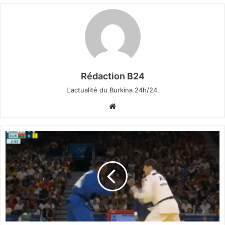
Rédaction B24
L'actualité du Burkina 24h/24.
We
bsi
te
J
e
u
x
O
l
y
m
p