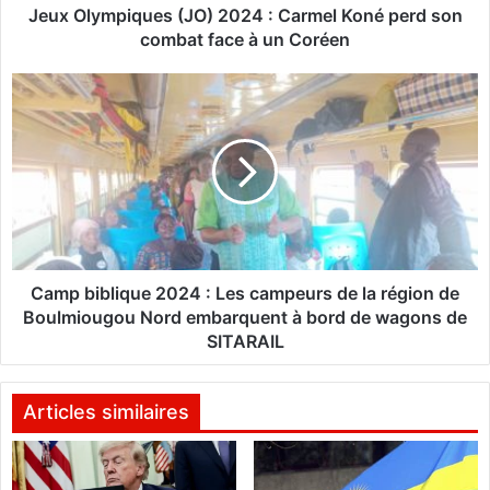
i
Jeux Olympiques (JO) 2024 : Carmel Koné perd son
q
combat face à un Coréen
u
e
C
s
a
(
m
J
p
O
b
)
i
2
b
0
l
2
i
4
q
Camp biblique 2024 : Les campeurs de la région de
:
u
Boulmiougou Nord embarquent à bord de wagons de
C
e
SITARAIL
a
2
r
0
m
2
Articles similaires
e
4
l
:
K
L