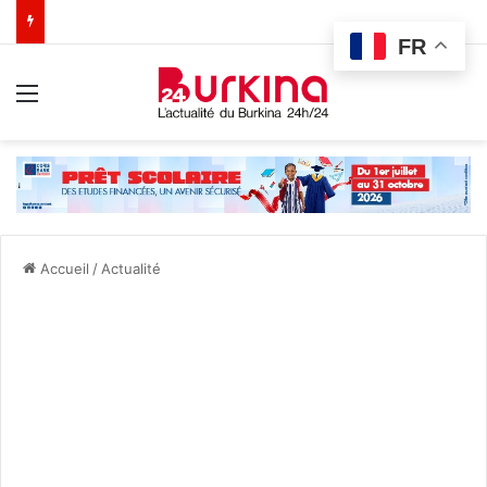
FR
Menu
Accueil
/
Actualité