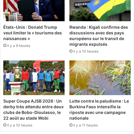
o
e
n
s
é
c
p
a
e
États-Unis : Donald Trump
Rwanda : Kigali confirme des
m
veut limiter le « tourisme des
discussions avec des pays
r
p
naissances »
européens sur le transit de
d
e
migrants expulsés
s
il y a 9 heures
u
il y a 10 heures
o
r
n
s
c
d
o
e
m
l
b
a
a
r
t
é
Super Coupe AJSB 2026 : Un
Lutte contre le paludisme : Le
f
g
derby très attendu entre deux
Burkina Faso intensifie la
a
i
clubs de Bobo-Dioulasso, le
riposte avec une campagne
c
o
22 août au stade Wobi
nationale
e
n
il y a 10 heures
il y a 11 heures
à
d
u