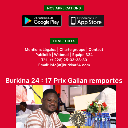
NOS APPLICATIONS
LIENS UTILES
Mentions Légales |
Charte groupe |
Contact
Publicité
|
Webmail |
Equipe B24
Tél : +( 226) 25-33-38-30
Email: info[at]burkina24.com
Burkina 24 : 17 Prix Galian remportés