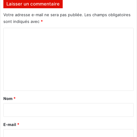
n
u
Laisser un commentaire
a
n
n
q
Votre adresse e-mail ne sera pas publiée.
Les champs obligatoires
c
u
sont indiqués avec
*
i
a
C
e
t
r
r
o
s
i
m
.
è
m
m
e
e
m
n
a
n
t
d
a
a
Nom
*
t
i
r
e
E-mail
*
*