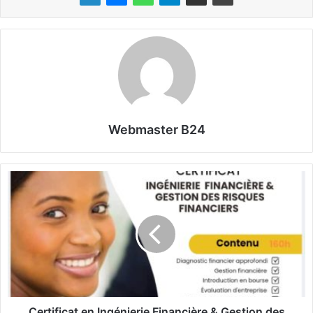
Webmaster B24
C
e
r
t
i
f
i
c
a
t
Certificat en Ingénierie Financière & Gestion des