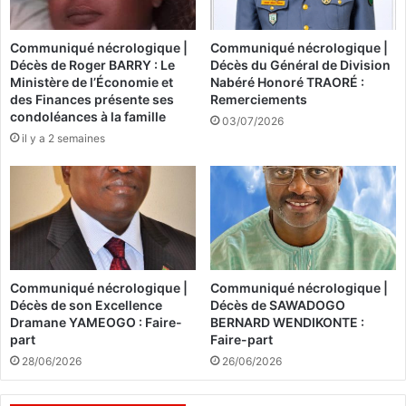
e
P
&
a
Communiqué nécrologique |
Communiqué nécrologique |
G
u
Décès de Roger BARRY : Le
Décès du Général de Division
e
l
Ministère de l’Économie et
Nabéré Honoré TRAORÉ :
s
K
des Finances présente ses
Remerciements
t
a
condoléances à la famille
03/07/2026
i
g
il y a 2 semaines
o
a
n
m
d
é
e
i
s
n
R
v
i
e
s
s
Communiqué nécrologique |
Communiqué nécrologique |
q
t
Décès de son Excellence
Décès de SAWADOGO
u
i
Dramane YAMEOGO : Faire-
BERNARD WENDIKONTE :
e
p
part
Faire-part
s
o
28/06/2026
26/06/2026
F
u
i
r