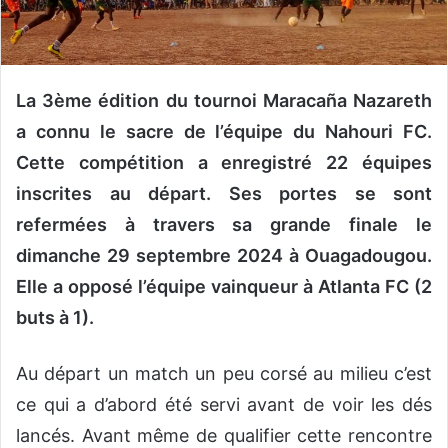
n
c
o
u
La 3ème édition du tournoi Maracaña Nazareth
r
r
a connu le sacre de l’équipe du Nahouri FC.
i
Cette compétition a enregistré 22 équipes
e
inscrites au départ. Ses portes se sont
l
refermées à travers sa grande finale le
dimanche 29 septembre 2024 à Ouagadougou.
Elle a opposé l’équipe vainqueur à Atlanta FC (2
buts à 1).
Au départ un match un peu corsé au milieu c’est
ce qui a d’abord été servi avant de voir les dés
lancés. Avant même de qualifier cette rencontre