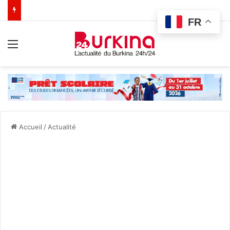
FR
Menu
Accueil
/
Actualité