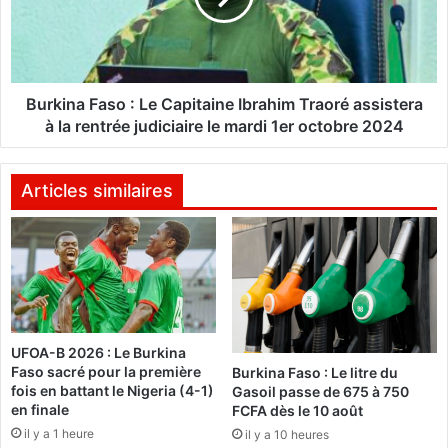
r
n
e
a
é
F
d
a
i
s
Burkina Faso : Le Capitaine Ibrahim Traoré assistera
t
o
à la rentrée judiciaire le mardi 1er octobre 2024
i
:
o
L
n
e
Articles similaires
:
C
a
G
p
o
i
u
t
n
a
g
i
UFOA-B 2026 : Le Burkina
h
n
Faso sacré pour la première
Burkina Faso : Le litre du
i
e
fois en battant le Nigeria (4-1)
Gasoil passe de 675 à 750
n
I
en finale
FCFA dès le 10 août
F
b
il y a 1 heure
il y a 10 heures
C
r