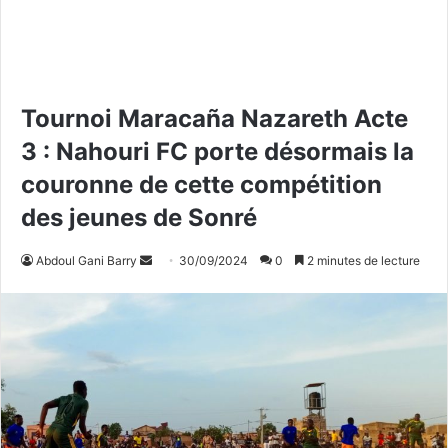
Tournoi Maracaña Nazareth Acte
3 : Nahouri FC porte désormais la
couronne de cette compétition
des jeunes de Sonré
Abdoul Gani Barry
E
30/09/2024
0
2 minutes de lecture
n
v
o
y
e
r
u