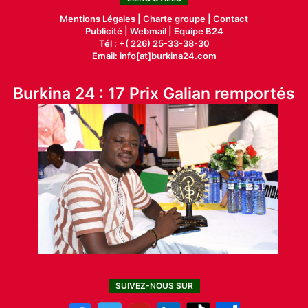
Mentions Légales |
Charte groupe |
Contact
Publicité
|
Webmail |
Equipe B24
Tél : +( 226) 25-33-38-30
Email: info[at]burkina24.com
Burkina 24 : 17 Prix Galian remportés
SUIVEZ-NOUS SUR