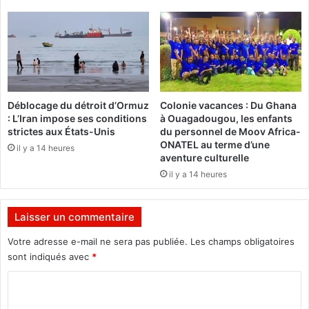
,
a
g
h
r
i
a
m
n
T
d
r
c
a
Déblocage du détroit d’Ormuz
Colonie vacances : Du Ghana
h
o
: L’Iran impose ses conditions
à Ouagadougou, les enfants
a
r
strictes aux États-Unis
du personnel de Moov Africa-
m
é
ONATEL au terme d’une
il y a 14 heures
p
a
aventure culturelle
i
s
il y a 14 heures
o
s
n
i
,
s
Laisser un commentaire
e
t
m
e
Votre adresse e-mail ne sera pas publiée.
Les champs obligatoires
p
r
sont indiqués avec
*
o
a
C
c
à
h
l
o