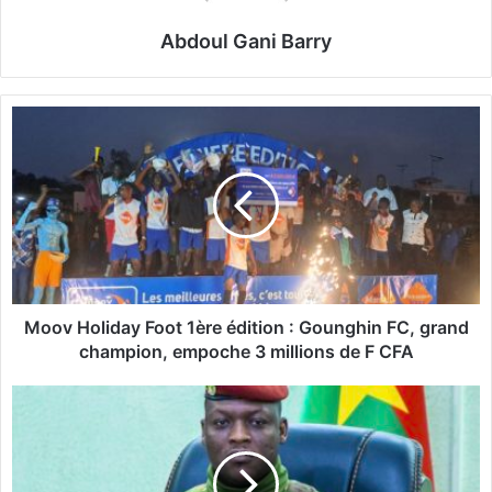
Abdoul Gani Barry
M
o
o
v
H
o
l
i
d
a
Moov Holiday Foot 1ère édition : Gounghin FC, grand
y
champion, empoche 3 millions de F CFA
F
o
B
o
u
t
r
1
k
è
i