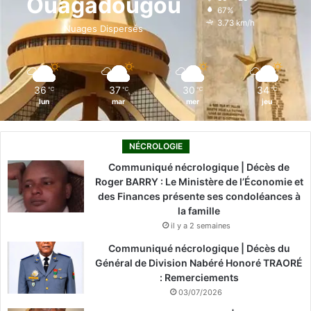
Ouagadougou
67%
o
i
e
r
3.73 km/h
Nuages Dispersés
k
n
a
m
36
37
30
34
℃
℃
℃
℃
lun
mar
mer
jeu
NÉCROLOGIE
Communiqué nécrologique | Décès de
Roger BARRY : Le Ministère de l’Économie et
des Finances présente ses condoléances à
la famille
il y a 2 semaines
Communiqué nécrologique | Décès du
Général de Division Nabéré Honoré TRAORÉ
: Remerciements
03/07/2026