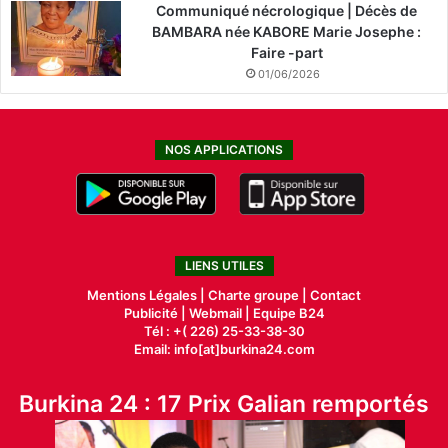
Communiqué nécrologique | Décès de
BAMBARA née KABORE Marie Josephe :
Faire -part
01/06/2026
NOS APPLICATIONS
LIENS UTILES
Mentions Légales |
Charte groupe |
Contact
Publicité
|
Webmail |
Equipe B24
Tél : +( 226) 25-33-38-30
Email: info[at]burkina24.com
Burkina 24 : 17 Prix Galian remportés