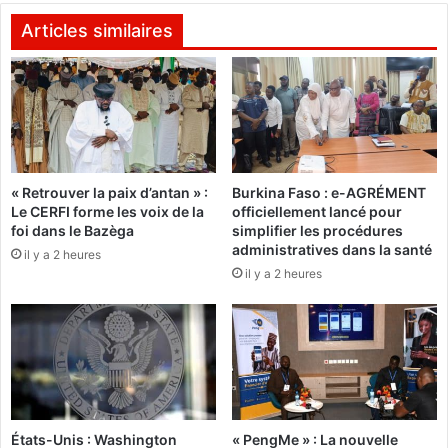
u
s
e
i
Articles similaires
d
o
a
n
n
à
s
l
l
a
e
r
d
e
o
« Retrouver la paix d’antan » :
Burkina Faso : e-AGRÉMENT
t
Le CERFI forme les voix de la
officiellement lancé pour
m
r
foi dans le Bazèga
simplifier les procédures
a
a
administratives dans la santé
i
il y a 2 heures
i
il y a 2 heures
n
t
e
e
d
:
e
L
l
'
’
A
a
d
r
j
États-Unis : Washington
« PengMe » : La nouvelle
t
u