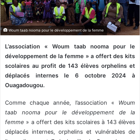
o
u
r
r
Woum taab nooma pour le développement de la femme
i
e
L’association « Woum taab nooma pour le
l
développement de la femme » a offert des kits
scolaires au profit de 143 élèves orphelins et
déplacés internes le 6 octobre 2024 à
Ouagadougou.
Comme chaque année, l’association «
Woum
taab nooma pour le développement de la
femme
» a offert des kits scolaires à 143 élèves
déplacés internes, orphelins et vulnérables de