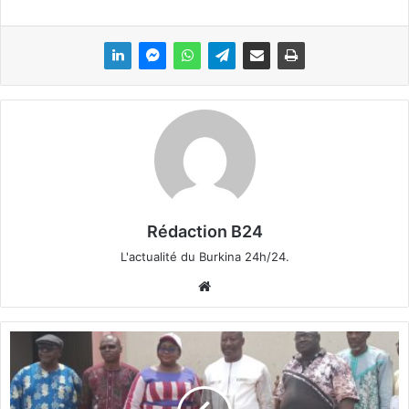
Rédaction B24
L'actualité du Burkina 24h/24.
We
bsi
te
R
e
s
p