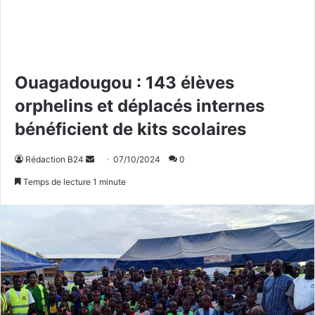
Ouagadougou : 143 élèves
orphelins et déplacés internes
bénéficient de kits scolaires
Rédaction B24
E
07/10/2024
0
n
Temps de lecture 1 minute
v
o
y
e
r
u
n
c