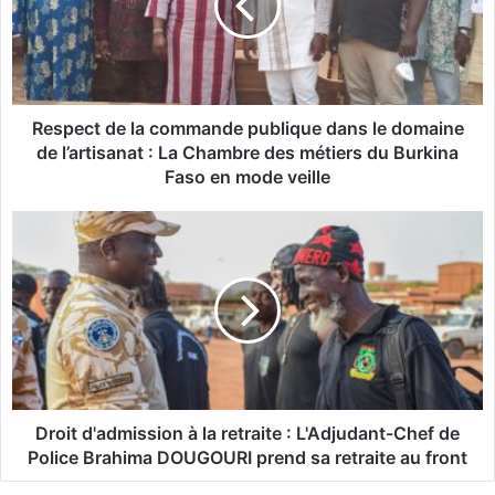
e
c
t
d
e
l
Respect de la commande publique dans le domaine
a
de l’artisanat : La Chambre des métiers du Burkina
c
Faso en mode veille
o
m
D
m
r
a
o
n
i
d
t
e
d
p
'
u
a
b
d
l
m
Droit d'admission à la retraite : L'Adjudant-Chef de
i
i
Police Brahima DOUGOURI prend sa retraite au front
q
s