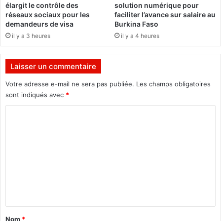
élargit le contrôle des
solution numérique pour
i
d
réseaux sociaux pour les
faciliter l’avance sur salaire au
s
a
demandeurs de visa
Burkina Faso
a
n
il y a 3 heures
il y a 4 heures
n
t
a
-
t
C
Laisser un commentaire
h
:
e
Votre adresse e-mail ne sera pas publiée.
Les champs obligatoires
L
f
sont indiqués avec
*
a
d
C
C
e
h
P
o
a
o
m
m
l
b
i
m
r
c
e
e
e
d
B
n
e
r
t
s
a
m
a
h
Nom
*