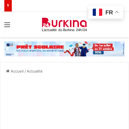
FR
Menu
Accueil
/
Actualité