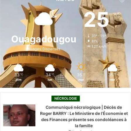
e
k
T
t
T
25
℃
b
e
u
a
o
o
d
b
g
k
Ouagadougou
33º - 25º
81%
o
i
e
r
1.27 km/h
Nuages Dispersés
k
n
a
m
33
34
35
35
℃
℃
℃
℃
dim
lun
mar
mer
NÉCROLOGIE
Communiqué nécrologique | Décès de
Roger BARRY : Le Ministère de l’Économie et
des Finances présente ses condoléances à
la famille