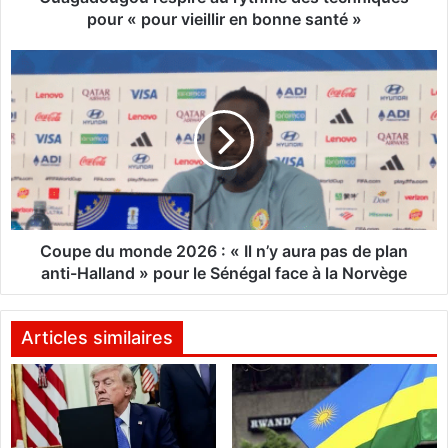
r
pour « pour vieillir en bonne santé »
n
a
C
t
o
i
u
o
p
n
e
a
d
l
u
e
m
d
o
u
n
Coupe du monde 2026 : « Il n’y aura pas de plan
y
d
anti-Halland » pour le Sénégal face à la Norvège
o
e
g
2
a
0
Articles similaires
2
2
0
6
2
:
6
«
: