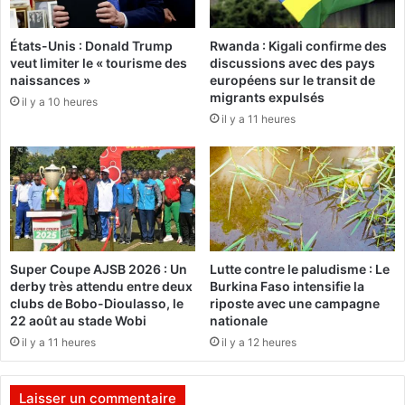
O
I
u
l
a
États-Unis : Donald Trump
Rwanda : Kigali confirme des
n
veut limiter le « tourisme des
discussions avec des pays
g
’
naissances »
européens sur le transit de
a
y
migrants expulsés
d
il y a 10 heures
a
il y a 11 heures
o
u
u
r
g
a
o
p
u
a
r
s
e
d
s
e
Super Coupe AJSB 2026 : Un
Lutte contre le paludisme : Le
p
p
derby très attendu entre deux
Burkina Faso intensifie la
i
l
clubs de Bobo-Dioulasso, le
riposte avec une campagne
r
a
22 août au stade Wobi
nationale
e
n
il y a 11 heures
il y a 12 heures
a
a
u
n
r
t
Laisser un commentaire