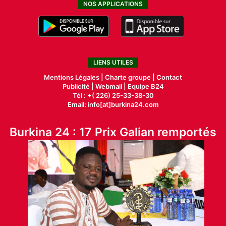
NOS APPLICATIONS
LIENS UTILES
Mentions Légales |
Charte groupe |
Contact
Publicité
|
Webmail |
Equipe B24
Tél : +( 226) 25-33-38-30
Email: info[at]burkina24.com
Burkina 24 : 17 Prix Galian remportés