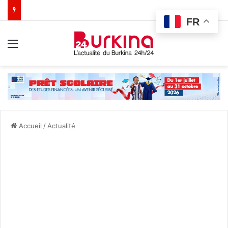
FR
Menu
Accueil
/
Actualité