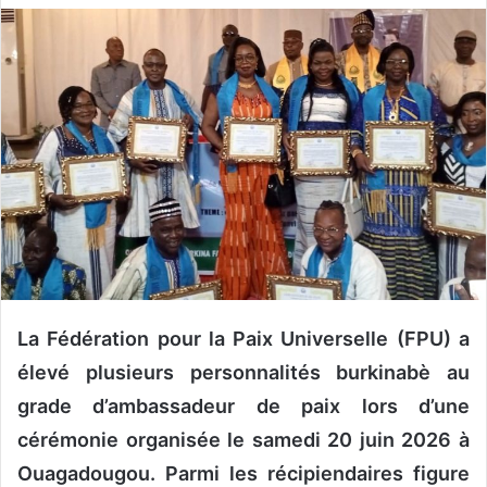
v
o
y
e
r
u
n
c
o
u
r
r
La Fédération pour la Paix Universelle (FPU) a
i
e
élevé plusieurs personnalités burkinabè au
l
grade d’ambassadeur de paix lors d’une
cérémonie organisée le samedi 20 juin 2026 à
Ouagadougou. Parmi les récipiendaires figure