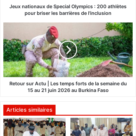
n
Jeux nationaux de Special Olympics : 200 athlètes
a
pour briser les barrières de l'inclusion
u
x
R
d
e
e
t
S
o
p
u
e
r
c
s
i
u
a
r
l
A
Retour sur Actu | Les temps forts de la semaine du
O
c
15 au 21 juin 2026 au Burkina Faso
l
t
y
u
m
|
Articles similaires
p
L
i
e
c
s
s
t