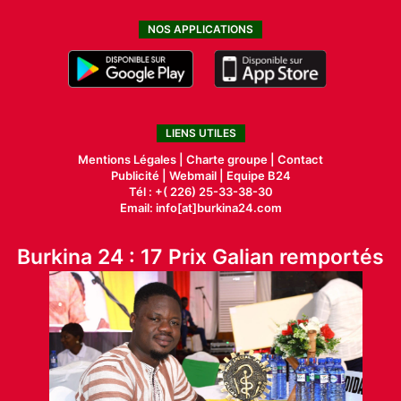
NOS APPLICATIONS
LIENS UTILES
Mentions Légales |
Charte groupe |
Contact
Publicité
|
Webmail |
Equipe B24
Tél : +( 226) 25-33-38-30
Email: info[at]burkina24.com
Burkina 24 : 17 Prix Galian remportés