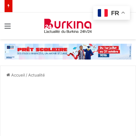
FR
Menu
Accueil
/
Actualité