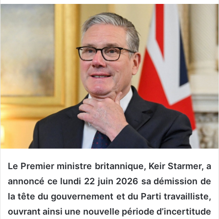
v
o
y
e
r
u
n
c
o
u
r
r
i
e
Le Premier ministre britannique, Keir Starmer, a
l
annoncé ce lundi 22 juin 2026 sa démission de
la tête du gouvernement et du Parti travailliste,
ouvrant ainsi une nouvelle période d’incertitude