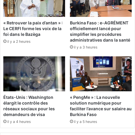
:
e
2
m
0
p
« Retrouver la paix d’antan » :
Burkina Faso : e-AGRÉMENT
0
s
Le CERFI forme les voix de la
officiellement lancé pour
a
f
foi dans le Bazèga
simplifier les procédures
t
o
administratives dans la santé
il y a 2 heures
h
r
il y a 3 heures
l
t
è
s
t
d
e
e
s
l
p
a
o
s
u
e
États-Unis : Washington
« PengMe » : La nouvelle
r
m
élargit le contrôle des
solution numérique pour
b
a
réseaux sociaux pour les
faciliter l’avance sur salaire au
r
i
demandeurs de visa
Burkina Faso
i
n
il y a 4 heures
il y a 5 heures
s
e
e
d