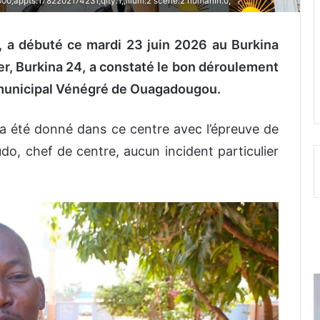
;appts:1782202174231;qlty:1;;illum:2 scene:2 humanIn:0;
, a débuté ce mardi 23 juin 2026 au Burkina
r, Burkina 24, a constaté le bon déroulement
 municipal Vénégré de Ouagadougou.
 a été donné dans ce centre avec l’épreuve de
do, chef de centre, aucun incident particulier