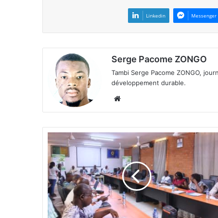
Linkedin
Messenger
Serge Pacome ZONGO
Tambi Serge Pacome ZONGO, journal
développement durable.
We
bsi
te
S
o
c
i
é
t
é
d