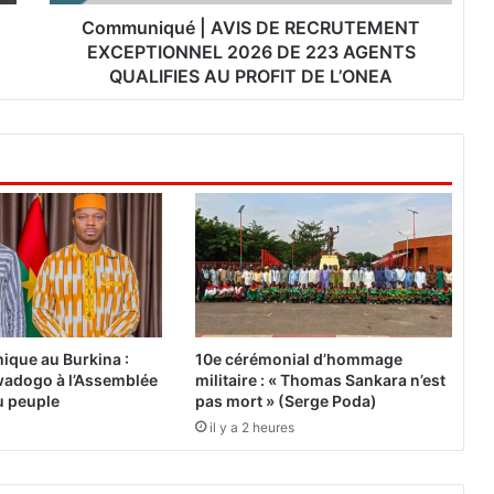
u
é
Communiqué | AVIS DE RECRUTEMENT
|
EXCEPTIONNEL 2026 DE 223 AGENTS
A
QUALIFIES AU PROFIT DE L’ONEA
V
I
S
D
E
R
E
C
R
U
T
E
ique au Burkina :
10e cérémonial d’hommage
M
adogo à l’Assemblée
militaire : « Thomas Sankara n’est
E
du peuple
pas mort » (Serge Poda)
N
il y a 2 heures
T
E
X