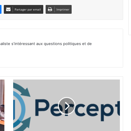
Partager par email
Imprimer
iste s'intéressant aux questions politiques et de
C
o
m
m
u
n
i
q