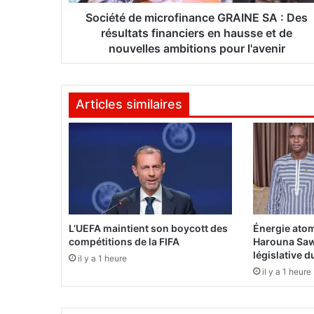
e
m
Société de microfinance GRAINE SA : Des
i
résultats financiers en hausse et de
c
nouvelles ambitions pour l'avenir
r
o
f
Articles similaires
i
n
a
n
c
e
G
R
A
L’UEFA maintient son boycott des
Énergie atom
I
compétitions de la FIFA
Harouna Saw
N
législative 
il y a 1 heure
E
il y a 1 heure
S
A
: