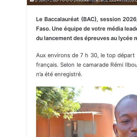
0-3840x2160-1-0-{}-0-24#bokehtype:0#;ts:1002493585591000
Le Baccalauréat (BAC), session 2026
Faso. Une équipe de votre média leade
du lancement des épreuves au lycée
Aux environs de 7 h 30, le top départ
français. Selon le camarade Rémi Ilbou
n’a été enregistré.