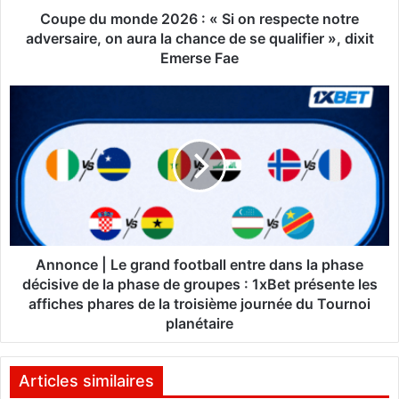
n
Coupe du monde 2026 : « Si on respecte notre
d
adversaire, on aura la chance de se qualifier », dixit
e
Emerse Fae
2
0
A
2
n
6
n
:
o
«
n
S
c
i
e
o
|
n
L
r
e
Annonce | Le grand football entre dans la phase
e
g
décisive de la phase de groupes : 1xBet présente les
s
r
affiches phares de la troisième journée du Tournoi
p
a
planétaire
e
n
c
d
t
f
Articles similaires
e
o