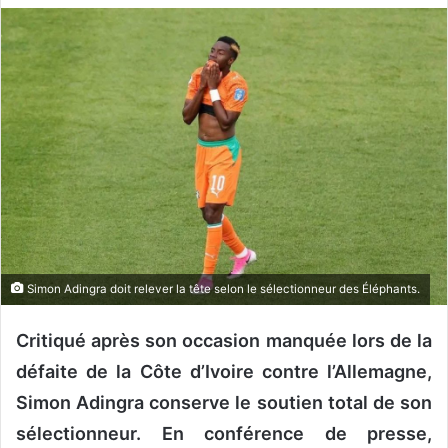
v
o
y
e
r
u
n
c
o
u
r
r
Simon Adingra doit relever la tête selon le sélectionneur des Éléphants.
i
e
Critiqué après son occasion manquée lors de la
l
défaite de la Côte d’Ivoire contre l’Allemagne,
Simon Adingra conserve le soutien total de son
sélectionneur. En conférence de presse,