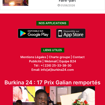
Faire -part
01/06/2026
NOS APPLICATIONS
LIENS UTILES
Mentions Légales |
Charte groupe |
Contact
Publicité
|
Webmail |
Equipe B24
Tél : +( 226) 25-33-38-30
Email: info[at]burkina24.com
Burkina 24 : 17 Prix Galian remportés