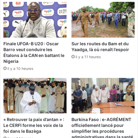
n
o
o
t
t
b
r
a
e
l
a
l
d
Finale UFOA-B U20 : Oscar
Sur les routes du Bam et du
e
v
Barro veut conduire les
Yaadga, là où renaît l’espoir
n
Étalons à la CAN en battant le
e
t
il y a 11 heures
Nigeria
r
r
s
il y a 10 heures
e
a
d
i
a
r
n
e
s
,
l
o
a
n
p
« Retrouver la paix d’antan » :
Burkina Faso : e-AGRÉMENT
a
h
Le CERFI forme les voix de la
officiellement lancé pour
u
a
foi dans le Bazèga
simplifier les procédures
r
s
administratives dans la santé