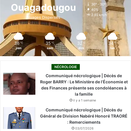
o
d
b
g
k
Ouagadougou
36º - 30º
40%
o
i
e
r
2.92 km/h
Nuages Dispersés
k
n
a
m
36
35
32
34
℃
℃
℃
℃
ven
sam
dim
lun
NÉCROLOGIE
Communiqué nécrologique | Décès de
Roger BARRY : Le Ministère de l’Économie et
des Finances présente ses condoléances à
la famille
il y a 1 semaine
Communiqué nécrologique | Décès du
Général de Division Nabéré Honoré TRAORÉ
: Remerciements
03/07/2026