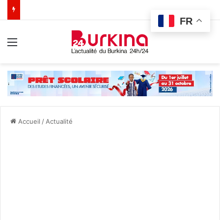
FR
Menu
Accueil
/
Actualité