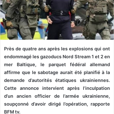
n
c
o
u
r
r
i
e
Près de quatre ans après les explosions qui ont
l
endommagé les gazoducs Nord Stream 1 et 2 en
mer Baltique, le parquet fédéral allemand
affirme que le sabotage aurait été planifié à la
demande d’autorités étatiques ukrainiennes.
Cette annonce intervient après l’inculpation
d’un ancien officier de l’armée ukrainienne,
soupçonné d’avoir dirigé l’opération, rapporte
BFM tv.