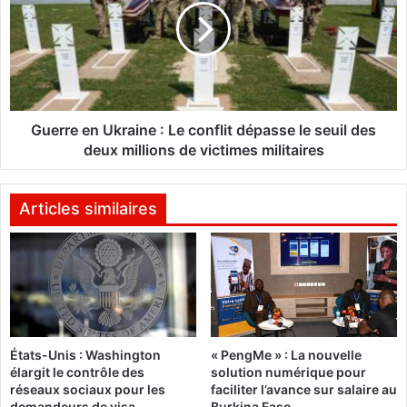
R
r
I
r
U
e
M
e
S
n
A
U
R
k
Guerre en Ukraine : Le conflit dépasse le seuil des
L
r
deux millions de victimes militaires
l
a
a
i
n
n
Articles similaires
c
e
e
:
l
L
e
e
r
c
e
o
c
n
États-Unis : Washington
« PengMe » : La nouvelle
r
f
élargit le contrôle des
solution numérique pour
u
l
réseaux sociaux pour les
faciliter l’avance sur salaire au
t
i
demandeurs de visa
Burkina Faso