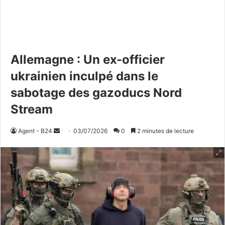
Allemagne : Un ex-officier
ukrainien inculpé dans le
sabotage des gazoducs Nord
Stream
Agent - B24
E
03/07/2026
0
2 minutes de lecture
n
v
o
y
e
r
u