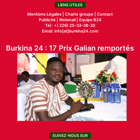
LIENS UTILES
Mentions Légales |
Charte groupe |
Contact
Publicité
|
Webmail |
Equipe B24
Tél : +( 226) 25-33-38-30
Email: info[at]burkina24.com
Burkina 24 : 17 Prix Galian remportés
SUIVEZ-NOUS SUR