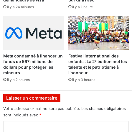
e
t
il y a 24 minutes
il y a 1 heure
m
d
e
é
n
p
t
a
d
s
'
s
u
e
n
l
Meta condamné à financer un
Festival international des
(
e
fonds de 567 millions de
enfants : La 2ᵉ édition met les
e
s
dollars pour protéger les
talents et le patriotisme à
)
e
mineurs
l’honneur
R
u
il y a 2 heures
il y a 3 heures
e
i
s
l
p
d
Laisser un commentaire
o
e
n
s
Votre adresse e-mail ne sera pas publiée.
Les champs obligatoires
s
d
sont indiqués avec
*
a
e
b
C
u
l