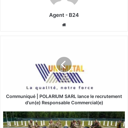
Agent - B24
We
bsi
te
C
o
m
m
u
n
i
q
u
é
Communiqué | POLARIUM SARL lance le recrutement
|
d'un(e) Responsable Commercial(e)
P
O
G
L
u
A
e