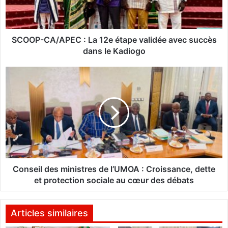
C
A
/
A
SCOOP-CA/APEC : La 12e étape validée avec succès
P
dans le Kadiogo
E
C
C
o
:
n
L
s
a
e
1
i
2
l
e
d
é
e
t
s
Conseil des ministres de l’UMOA : Croissance, dette
a
m
et protection sociale au cœur des débats
p
i
e
n
v
i
Articles similaires
a
s