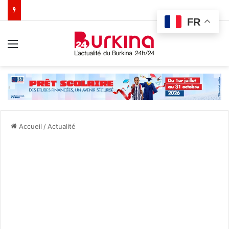
FR
Menu
Accueil
/
Actualité