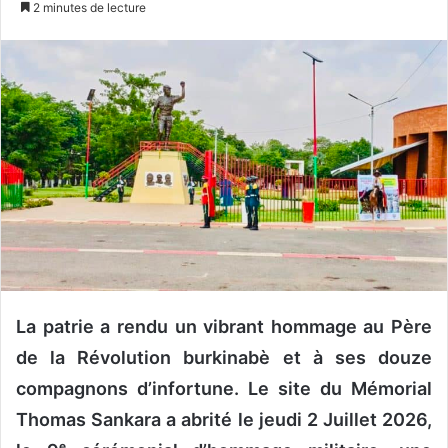
2 minutes de lecture
v
o
y
e
r
u
n
c
o
u
r
r
i
La patrie a rendu un vibrant hommage au Père
e
de la Révolution burkinabè et à ses douze
l
compagnons d’infortune. Le site du Mémorial
Thomas Sankara a abrité le jeudi 2 Juillet 2026,