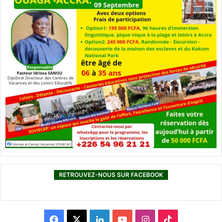
RETROUVEZ-NOUS SUR FACEBOOK
F
X
L
Y
I
T