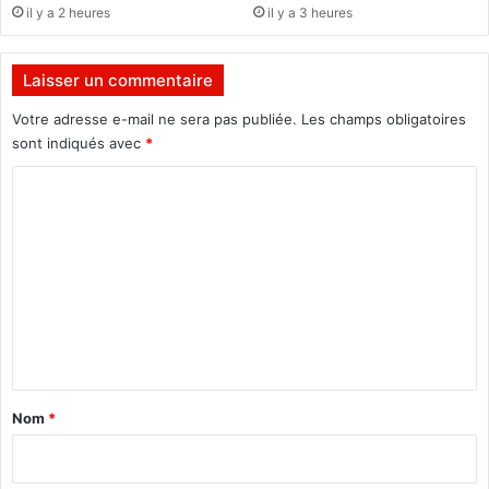
c
il y a 2 heures
il y a 3 heures
a
e
d
,
i
d
Laisser un commentaire
o
e
g
t
Votre adresse e-mail ne sera pas publiée.
Les champs obligatoires
o
t
sont indiqués avec
*
e
C
e
t
o
p
m
r
o
m
t
e
e
c
n
t
t
i
a
o
Nom
*
n
i
s
r
o