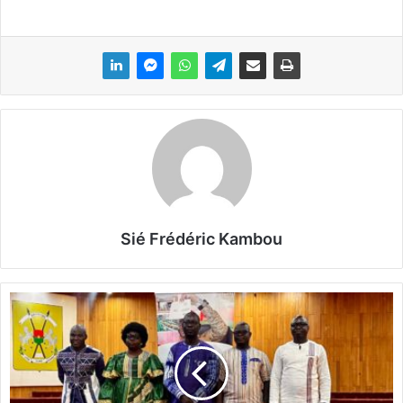
Sié Frédéric Kambou
S
C
O
O
P
-