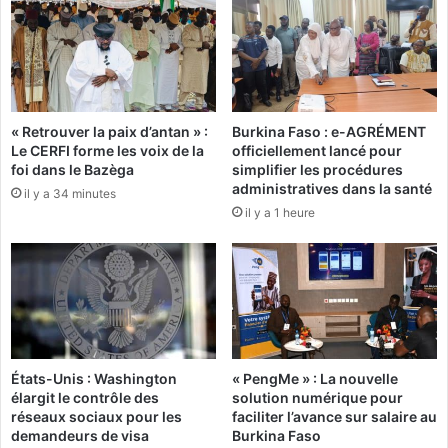
l
t
i
r
d
e
é
s
e
d
a
e
« Retrouver la paix d’antan » :
Burkina Faso : e-AGRÉMENT
v
l
Le CERFI forme les voix de la
officiellement lancé pour
e
’
foi dans le Bazèga
simplifier les procédures
c
U
administratives dans la santé
il y a 34 minutes
s
M
il y a 1 heure
u
O
c
A
c
:
è
C
s
r
d
o
a
i
n
s
États-Unis : Washington
« PengMe » : La nouvelle
s
s
élargit le contrôle des
solution numérique pour
l
a
réseaux sociaux pour les
faciliter l’avance sur salaire au
e
n
demandeurs de visa
Burkina Faso
K