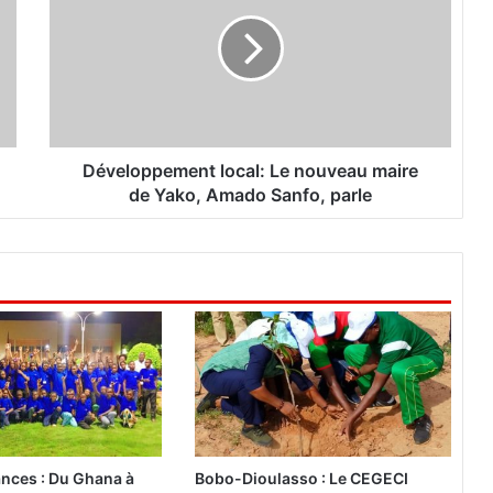
v
e
l
o
p
p
e
m
Développement local: Le nouveau maire
e
de Yako, Amado Sanfo, parle
n
t
l
o
c
a
l
:
L
e
n
o
nces : Du Ghana à
Bobo-Dioulasso : Le CEGECI
u