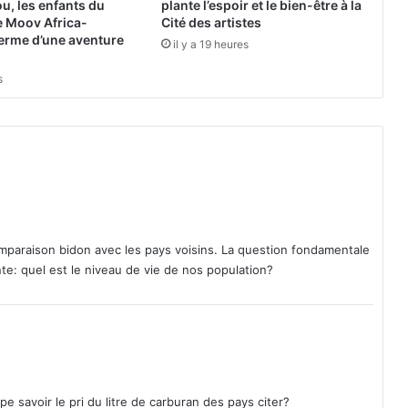
, les enfants du
plante l’espoir et le bien-être à la
v
e Moov Africa-
Cité des artistes
e
erme d’une aventure
il y a 19 heures
a
u
s
m
a
i
r
e
d
e
Y
a
mparaison bidon avec les pays voisins. La question fondamentale
k
te: quel est le niveau de vie de nos population?
o
,
A
m
a
d
o
pe savoir le pri du litre de carburan des pays citer?