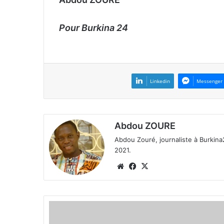
Pour Burkina 24
Linkedin
Messenger
Abdou ZOURE
Abdou Zouré, journaliste à Burkin
2021.
We
Fa
X
bsi
ce
te
bo
ok
L
i