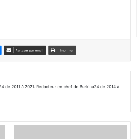
Partager par email
Imprimer
a24 de 2011 à 2021. Rédacteur en chef de Burkina24 de 2014 à
D
é