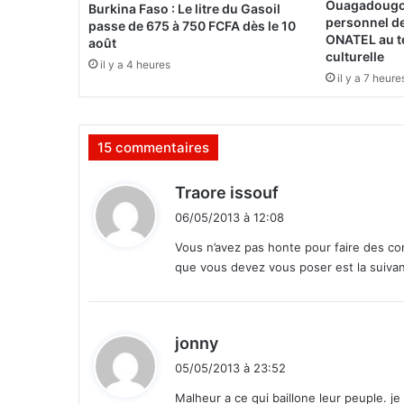
Ouagadougou
Burkina Faso : Le litre du Gasoil
n
personnel d
passe de 675 à 750 FCFA dès le 10
a
ONATEL au t
août
culturelle
:
il y a 4 heures
l
il y a 7 heure
a
S
E
15 commentaires
P
i
d
n
Traore issouf
v
i
06/05/2013 à 12:08
i
t
t
Vous n’avez pas honte pour faire des co
e
que vous devez vous poser est la suivan
:
à
p
l
d
u
jonny
s
i
05/05/2013 à 23:52
d
t
e
Malheur a ce qui baillone leur peuple. je 