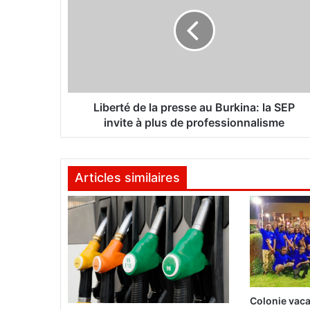
b
e
r
t
é
d
e
l
Liberté de la presse au Burkina: la SEP
a
invite à plus de professionnalisme
p
r
e
Articles similaires
s
s
e
a
u
B
u
r
k
Colonie vaca
i