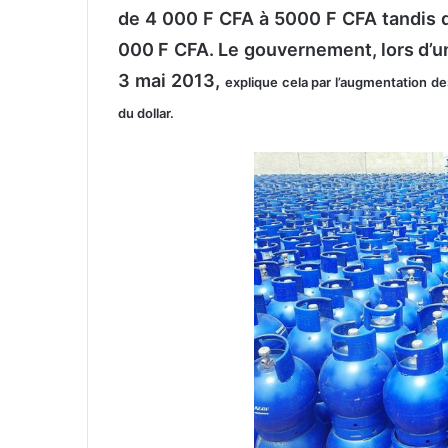
o
de 4 000 F CFA à 5000 F CFA tandis q
y
000 F CFA. Le gouvernement, lors d’
e
3 mai 2013,
explique
cela par l’augmentation de
r
u
du dollar.
n
c
o
u
r
r
i
e
l