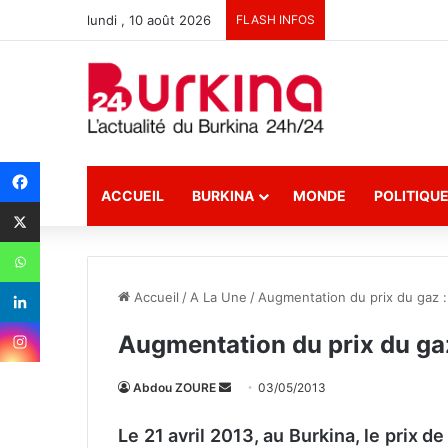
lundi , 10 août 2026
FLASH INFOS
ACCUEIL
BURKINA
MONDE
POLITIQU
Accueil
/
A La Une
/
Augmentation du prix du gaz :
Augmentation du prix du gaz
Abdou ZOURE
E
03/05/2013
n
Le 21 avril 2013, au Burkina, le prix d
v