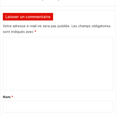
n
c
:
e
h
s
a
Laisser un commentaire
r
n
o
g
Votre adresse e-mail ne sera pas publiée.
Les champs obligatoires
u
e
sont indiqués avec
*
g
»
e
C
s
o
m
m
e
n
t
a
Nom
*
i
r