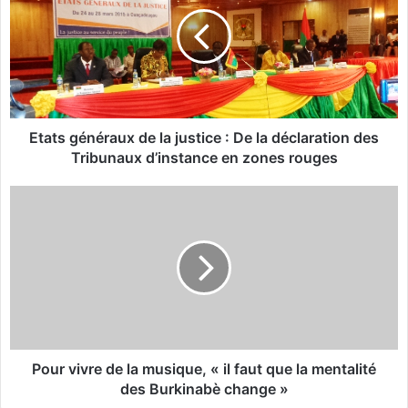
a
t
s
g
é
n
é
r
Etats généraux de la justice : De la déclaration des
a
Tribunaux d’instance en zones rouges
u
x
P
d
o
e
u
l
r
a
v
j
i
u
v
s
r
t
e
i
d
Pour vivre de la musique, « il faut que la mentalité
c
e
des Burkinabè change »
e
l