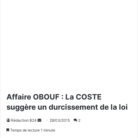
Affaire OBOUF : La COSTE
suggère un durcissement de la loi
Rédaction B24
E
28/03/2015
2
n
Temps de lecture 1 minute
v