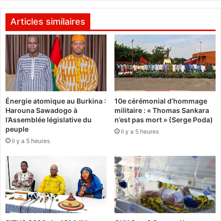
:
a
D
m
Articles similaires
e
u
l
s
a
i
d
q
é
u
c
e
l
,
Énergie atomique au Burkina :
10e cérémonial d’hommage
a
«
Harouna Sawadogo à
militaire : « Thomas Sankara
r
i
l’Assemblée législative du
n’est pas mort » (Serge Poda)
a
l
peuple
il y a 5 heures
t
f
il y a 5 heures
i
a
o
u
n
t
d
q
e
u
s
e
T
l
r
a