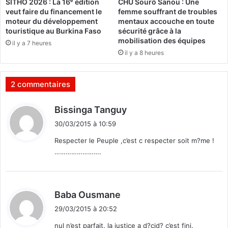
SITHO 2026 : La 16ᵉ édition
CHU Sourô Sanou : Une
i
m
veut faire du financement le
femme souffrant de troubles
b
e
moteur du développement
mentaux accouche en toute
u
n
touristique au Burkina Faso
sécurité grâce à la
n
t
mobilisation des équipes
il y a 7 heures
a
a
il y a 8 heures
u
l
x
i
d
t
2 commentaires
’
é
i
d
d
Bissinga Tanguy
n
e
i
s
s
30/03/2015 à 10:59
t
t
B
Respecter le Peuple ,c’est c respecter soit m?me !
a
u
…………………….
n
:
r
c
k
e
i
e
n
d
Baba Ousmane
n
a
i
z
b
29/03/2015 à 20:52
t
o
è
nul n’est parfait. la justice a d?cid? c’est fini.