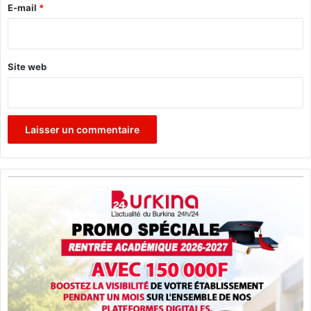
e
E-mail
*
*
Site web