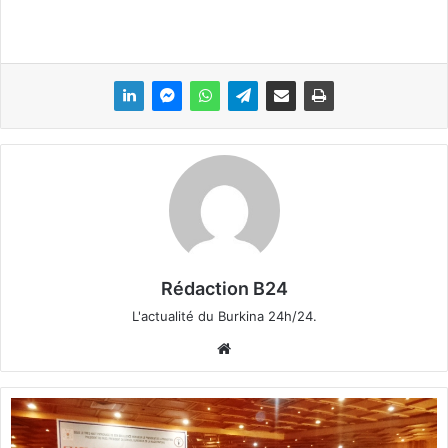
Rédaction B24
L'actualité du Burkina 24h/24.
We
bsi
te
E
t