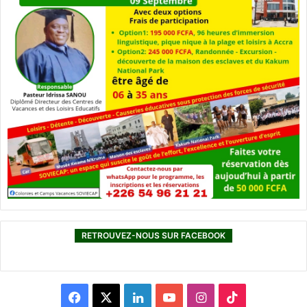
RETROUVEZ-NOUS SUR FACEBOOK
F
X
L
Y
I
T