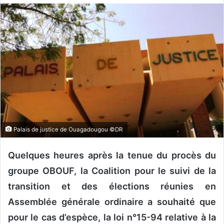
o
y
e
r
u
n
c
o
u
r
r
Palais de justice de Ouagadougou ©DR
i
e
Quelques heures après la tenue du procès du
l
groupe OBOUF, la Coalition pour le suivi de la
transition et des élections réunies en
Assemblée générale ordinaire a souhaité que
pour le cas d’espèce, la loi n°15-94 relative à la