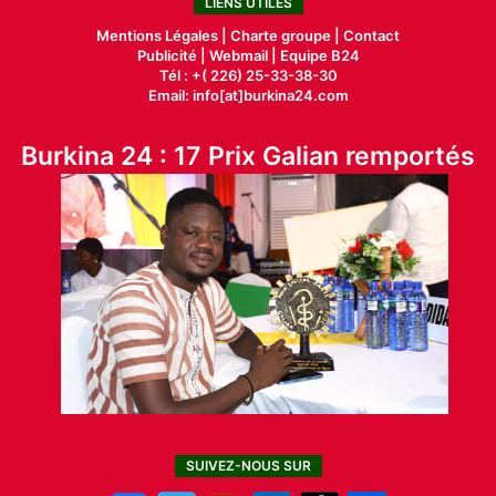
LIENS UTILES
Mentions Légales |
Charte groupe |
Contact
Publicité
|
Webmail |
Equipe B24
Tél : +( 226) 25-33-38-30
Email: info[at]burkina24.com
Burkina 24 : 17 Prix Galian remportés
SUIVEZ-NOUS SUR