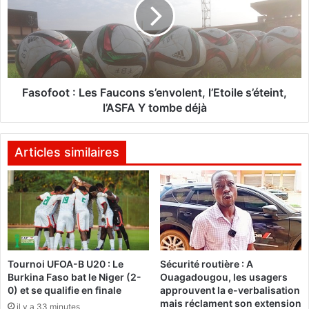
d
o
l
f
e
o
T
o
-
t
s
:
h
L
Fasofoot : Les Faucons s’envolent, l’Etoile s’éteint,
i
e
l’ASFA Y tombe déjà
r
s
t
F
p
a
Articles similaires
o
u
r
c
t
o
e
n
l
s
e
s
F
’
Tournoi UFOA-B U20 : Le
Sécurité routière : A
a
e
Burkina Faso bat le Niger (2-
Ouagadougou, les usagers
s
n
0) et se qualifie en finale
approuvent la e-verbalisation
o
v
mais réclament son extension
il y a 33 minutes
D
o