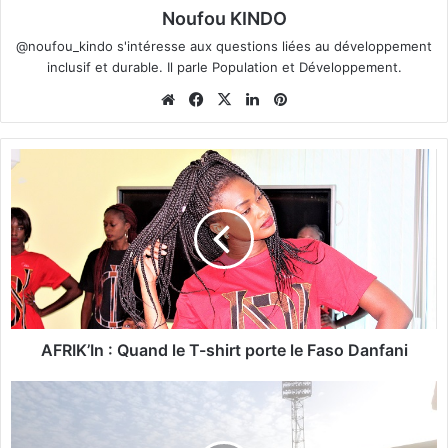
Noufou KINDO
@noufou_kindo s'intéresse aux questions liées au développement
inclusif et durable. Il parle Population et Développement.
We
Fa
X
Lin
Pin
bsi
ce
ke
ter
te
bo
din
est
A
ok
F
R
I
K
’
I
n
:
AFRIK’In : Quand le T-shirt porte le Faso Danfani
Q
u
F
a
a
n
s