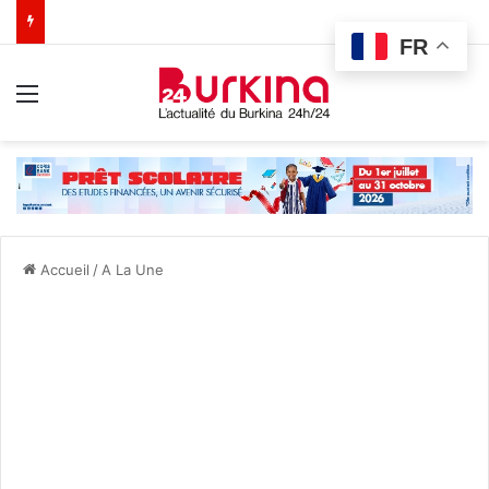
FR
Menu
Accueil
/
A La Une