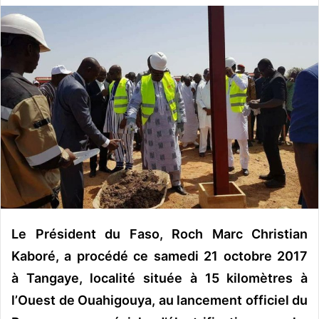
v
o
y
e
r
u
n
c
o
u
r
r
i
Le Président du Faso, Roch Marc Christian
e
Kaboré, a procédé ce samedi 21 octobre 2017
l
à Tangaye, localité située à 15 kilomètres à
l’Ouest de Ouahigouya, au lancement officiel du