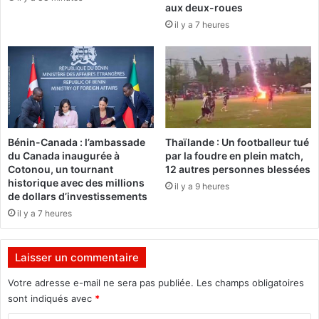
aux deux-roues
a
l
il y a 7 heures
n
e
f
n
a
t
n
,
i
l
’
E
t
Bénin-Canada : l’ambassade
Thaïlande : Un footballeur tué
o
du Canada inaugurée à
par la foudre en plein match,
i
Cotonou, un tournant
12 autres personnes blessées
l
historique avec des millions
il y a 9 heures
e
de dollars d’investissements
s
il y a 7 heures
’
é
t
Laisser un commentaire
e
Votre adresse e-mail ne sera pas publiée.
Les champs obligatoires
i
n
sont indiqués avec
*
t