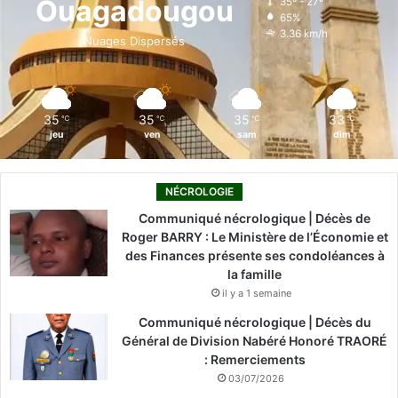
Ouagadougou
35º - 27º
65%
o
i
e
r
3.36 km/h
Nuages Dispersés
k
n
a
m
35
35
35
33
℃
℃
℃
℃
jeu
ven
sam
dim
NÉCROLOGIE
Communiqué nécrologique | Décès de
Roger BARRY : Le Ministère de l’Économie et
des Finances présente ses condoléances à
la famille
il y a 1 semaine
Communiqué nécrologique | Décès du
Général de Division Nabéré Honoré TRAORÉ
: Remerciements
03/07/2026