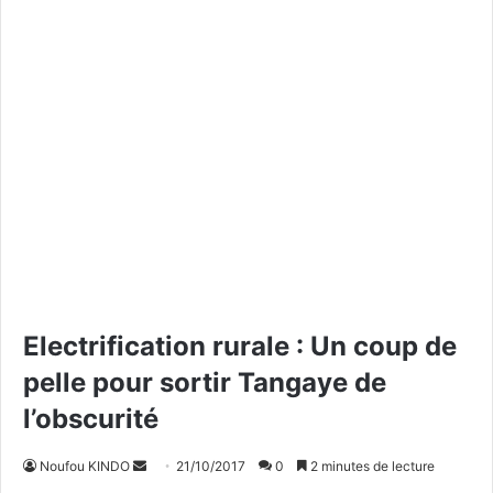
Electrification rurale : Un coup de
pelle pour sortir Tangaye de
l’obscurité
Noufou KINDO
E
21/10/2017
0
2 minutes de lecture
n