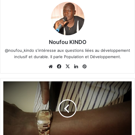
Noufou KINDO
@noufou_kindo s'intéresse aux questions liées au développement
inclusif et durable. Il parle Population et Développement.
We
Fa
X
Lin
Pin
bsi
ce
ke
ter
te
bo
din
est
L
ok
a
p
l
u
m
e
d
e