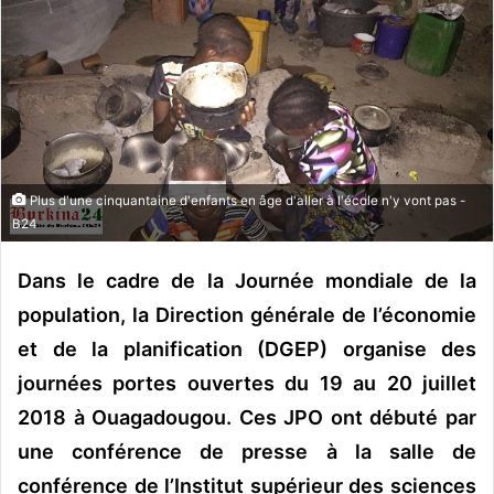
y
e
r
u
n
c
o
Plus d'une cinquantaine d'enfants en âge d'aller à l'école n'y vont pas -
u
B24
r
r
Dans le cadre de la Journée mondiale de la
i
e
population, la Direction générale de l’économie
l
et de la planification (DGEP) organise des
journées portes ouvertes du 19 au 20 juillet
2018 à Ouagadougou. Ces JPO ont débuté par
une conférence de presse à la salle de
conférence de l’Institut supérieur des sciences