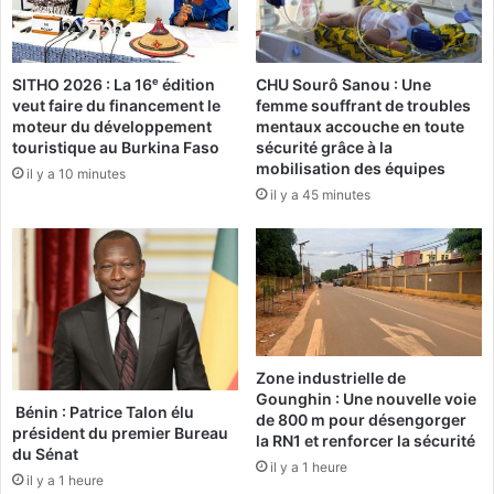
r
l
i
i
c
s
SITHO 2026 : La 16ᵉ édition
CHU Sourô Sanou : Une
a
t
veut faire du financement le
femme souffrant de troubles
i
e
moteur du développement
mentaux accouche en toute
n
s
touristique au Burkina Faso
sécurité grâce à la
s
:
mobilisation des équipes
il y a 10 minutes
:
L
il y a 45 minutes
Q
'
u
I
i
S
s
T
o
I
n
C
t
p
l
r
Zone industrielle de
e
e
Gounghin : Une nouvelle voie
s
n
Bénin : Patrice Talon élu
de 800 m pour désengorger
v
président du premier Bureau
d
la RN1 et renforcer la sécurité
du Sénat
r
l
il y a 1 heure
a
a
il y a 1 heure