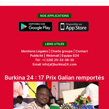
NOS APPLICATIONS
LIENS UTILES
Mentions Légales |
Charte groupe |
Contact
Publicité
|
Webmail |
Equipe B24
Tél : +( 226) 25-33-38-30
Email: info[at]burkina24.com
Burkina 24 : 17 Prix Galian remportés