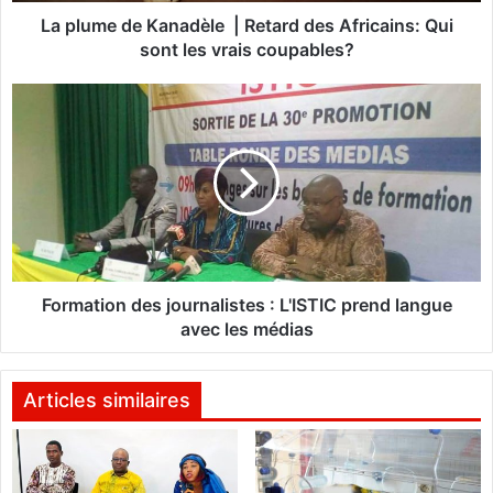
K
La plume de Kanadèle | Retard des Africains: Qui
a
sont les vrais coupables?
n
a
F
d
o
è
r
l
m
e
a
t
|
i
R
o
e
n
t
d
Formation des journalistes : L'ISTIC prend langue
a
e
avec les médias
r
s
d
j
d
o
Articles similaires
e
u
s
r
A
n
f
a