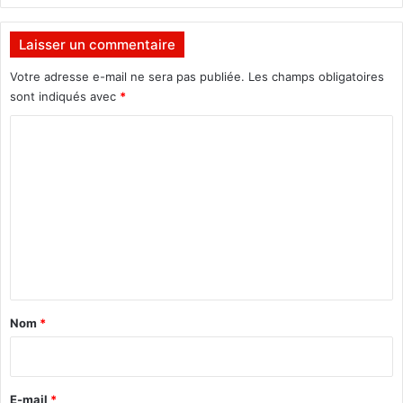
i
n
s
g
Laisser un commentaire
c
u
o
e
Votre adresse e-mail ne sera pas publiée.
Les champs obligatoires
u
a
sont indiqués avec
*
p
v
a
e
C
b
c
o
l
l
e
e
m
s
s
m
?
m
é
e
d
n
i
t
a
s
a
Nom
*
i
r
e
E-mail
*