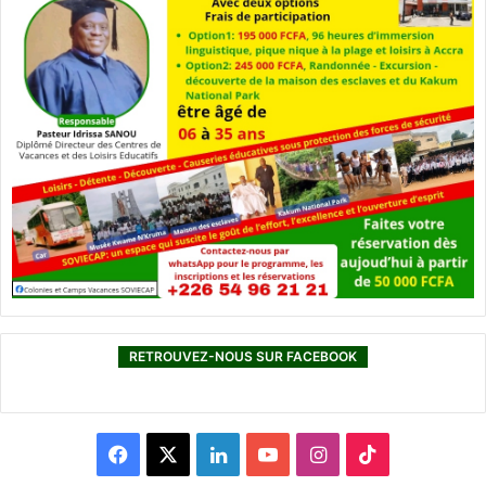
RETROUVEZ-NOUS SUR FACEBOOK
F
X
L
Y
I
T