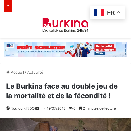
FR
Menu
Accueil
/
Actualité
Le Burkina face au double jeu de
la mortalité et de la fécondité !
Noufou KINDO
E
19/07/2018
0
2 minutes de lecture
n
v
o