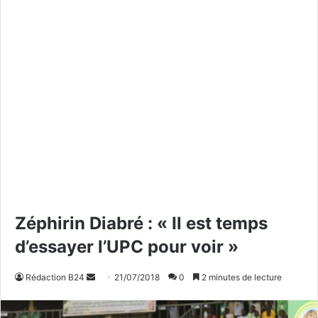
Zéphirin Diabré : « Il est temps
d’essayer l’UPC pour voir »
Rédaction B24
E
21/07/2018
0
2 minutes de lecture
n
v