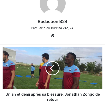
Rédaction B24
L'actualité du Burkina 24h/24.
We
bsi
te
U
n
a
n
e
t
d
e
m
i
Un an et demi après sa blessure, Jonathan Zongo de
a
retour
p