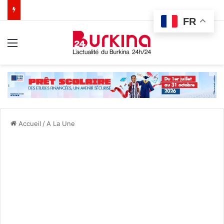
FR
Menu
Accueil
/
A La Une