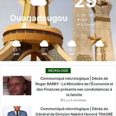
29
b
e
u
a
o
o
d
b
g
k
Ouagadougou
33º - 24º
64%
o
i
e
r
5.13 km/h
Nuages Dispersés
k
n
a
m
33
32
34
32
℃
℃
℃
℃
sam
dim
lun
mar
NÉCROLOGIE
Communiqué nécrologique | Décès de
Roger BARRY : Le Ministère de l’Économie et
des Finances présente ses condoléances à
la famille
il y a 2 semaines
Communiqué nécrologique | Décès du
Général de Division Nabéré Honoré TRAORÉ