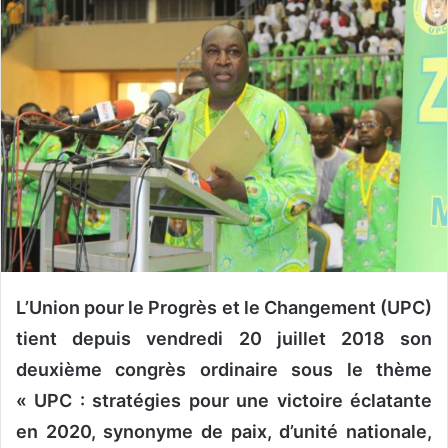
o
y
e
r
u
n
c
o
u
r
r
i
e
L’Union pour le Progrès et le Changement (UPC)
l
tient depuis vendredi 20 juillet 2018 son
deuxième congrès ordinaire sous le thème
« UPC : stratégies pour une victoire éclatante
en 2020, synonyme de paix, d’unité nationale,