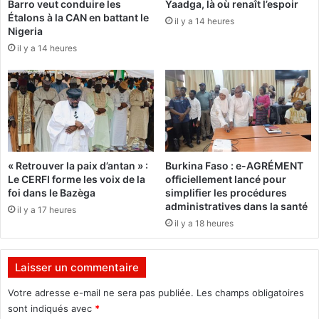
Barro veut conduire les
Yaadga, là où renaît l’espoir
n
o
Étalons à la CAN en battant le
Z
il y a 14 heures
r
Nigeria
o
s
il y a 14 heures
n
s
g
e
o
r
d
o
e
n
r
t
e
a
t
u
« Retrouver la paix d’antan » :
Burkina Faso : e-AGRÉMENT
o
N
Le CERFI forme les voix de la
officiellement lancé pour
u
i
foi dans le Bazèga
simplifier les procédures
r
g
administratives dans la santé
il y a 17 heures
e
il y a 18 heures
r
Laisser un commentaire
Votre adresse e-mail ne sera pas publiée.
Les champs obligatoires
sont indiqués avec
*