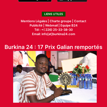
LIENS UTILES
Mentions Légales |
Charte groupe |
Contact
Publicité
|
Webmail |
Equipe B24
Tél : +( 226) 25-33-38-30
Email: info[at]burkina24.com
Burkina 24 : 17 Prix Galian remportés