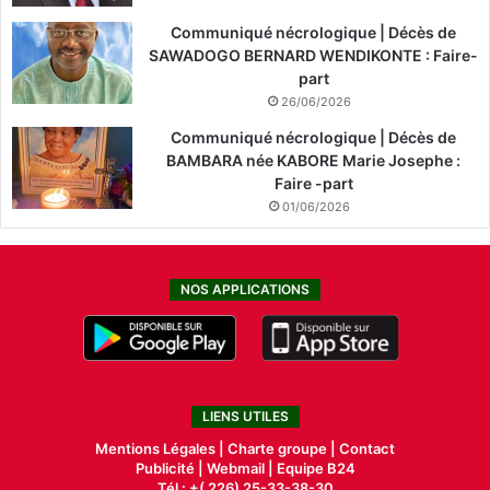
Communiqué nécrologique | Décès de
SAWADOGO BERNARD WENDIKONTE : Faire-
part
26/06/2026
Communiqué nécrologique | Décès de
BAMBARA née KABORE Marie Josephe :
Faire -part
01/06/2026
NOS APPLICATIONS
LIENS UTILES
Mentions Légales |
Charte groupe |
Contact
Publicité
|
Webmail |
Equipe B24
Tél : +( 226) 25-33-38-30