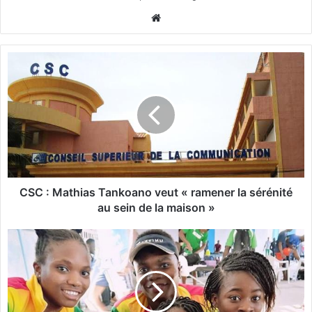
We
bsi
te
C
S
C
:
M
a
t
h
i
CSC : Mathias Tankoano veut « ramener la sérénité
a
au sein de la maison »
s
T
L
a
æ
n
t
k
i
o
t
a
i