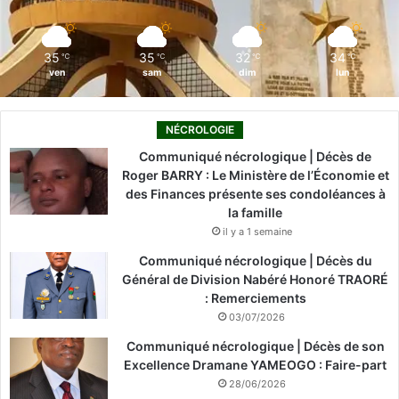
k
n
a
m
35
35
32
34
℃
℃
℃
℃
ven
sam
dim
lun
NÉCROLOGIE
Communiqué nécrologique | Décès de
Roger BARRY : Le Ministère de l’Économie et
des Finances présente ses condoléances à
la famille
il y a 1 semaine
Communiqué nécrologique | Décès du
Général de Division Nabéré Honoré TRAORÉ
: Remerciements
03/07/2026
Communiqué nécrologique | Décès de son
Excellence Dramane YAMEOGO : Faire-part
28/06/2026