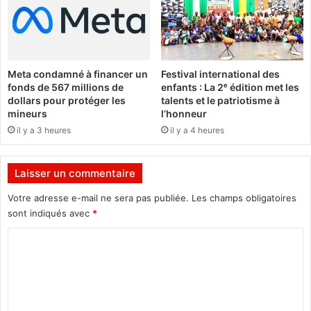
n
c
i
o
t
n
é
t
a
i
Meta condamné à financer un
Festival international des
u
n
fonds de 567 millions de
enfants : La 2ᵉ édition met les
s
u
dollars pour protéger les
talents et le patriotisme à
e
e
mineurs
l’honneur
i
r
il y a 3 heures
il y a 4 heures
n
»
d
e
Laisser un commentaire
l
a
Votre adresse e-mail ne sera pas publiée.
Les champs obligatoires
m
sont indiqués avec
*
a
C
i
s
o
o
m
n
m