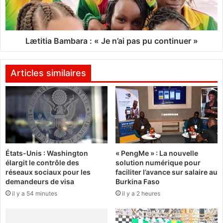
n
a
o
B
v
a
e
m
Lætitia Bambara : « Je n’ai pas pu continuer »
u
b
t
a
«
r
Articles similaires
a
r
:
a
«
m
J
e
e
n
n
e
’
États-Unis : Washington
« PengMe » : La nouvelle
r
a
élargit le contrôle des
solution numérique pour
l
i
réseaux sociaux pour les
faciliter l’avance sur salaire au
a
p
demandeurs de visa
Burkina Faso
s
a
il y a 54 minutes
il y a 2 heures
é
s
r
p
é
u