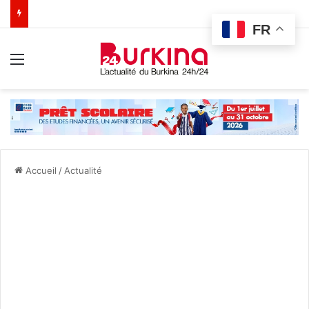
FR
Menu
Accueil
/
Actualité