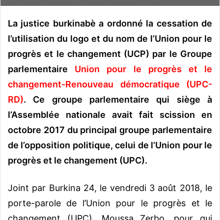
o
y
La justice burkinabè a ordonné la cessation de
e
l’utilisation du logo et du nom de l’Union pour le
r
progrès et le changement (UCP) par le Groupe
u
n
parlementaire
Union pour le progrès et le
c
changement-Renouveau démocratique (UPC-
o
RD)
. Ce groupe parlementaire qui siège à
u
l’Assemblée nationale avait fait scission en
r
r
octobre 2017 du principal groupe parlementaire
i
de l’opposition politique, celui de l’Union pour le
e
progrès et le changement (UPC).
l
Joint par Burkina 24, le vendredi 3 août 2018, le
porte-parole de l’Union pour le progrès et le
changement (UPC), Moussa Zerbo, pour qui