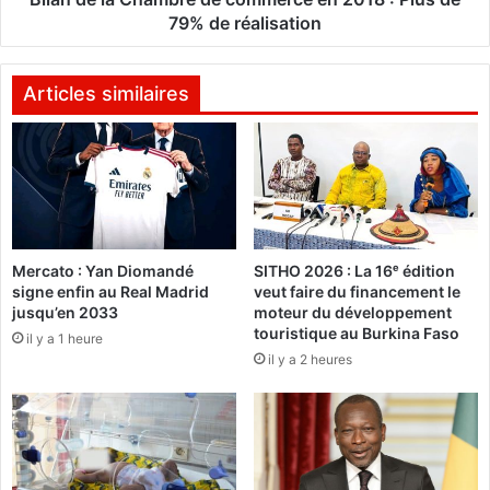
i
h
79% de réalisation
n
a
a
m
F
b
Articles similaires
a
r
s
e
o
d
p
e
a
c
r
o
t
m
Mercato : Yan Diomandé
SITHO 2026 : La 16ᵉ édition
i
m
signe enfin au Real Madrid
veut faire du financement le
c
e
jusqu’en 2033
moteur du développement
i
r
touristique au Burkina Faso
il y a 1 heure
p
c
il y a 2 heures
e
e
a
e
u
n
x
2
J
0
e
1