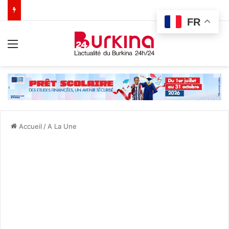
FR
Menu
Accueil
/
A La Une