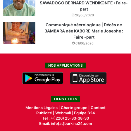
SAWADOGO BERNARD WENDIKONTE : Faire-
part
26/06/2026
Communiqué nécrologique | Décès de
BAMBARA née KABORE Marie Josephe :
Faire -part
01/06/2026
NOS APPLICATIONS
LIENS UTILES
Mentions Légales |
Charte groupe |
Contact
Publicité
|
Webmail |
Equipe B24
Tél : +( 226) 25-33-38-30
Email: info[at]burkina24.com