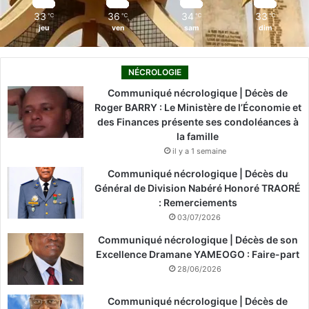
m
33
36
34
33
℃
℃
℃
℃
jeu
ven
sam
dim
NÉCROLOGIE
Communiqué nécrologique | Décès de
Roger BARRY : Le Ministère de l’Économie et
des Finances présente ses condoléances à
la famille
il y a 1 semaine
Communiqué nécrologique | Décès du
Général de Division Nabéré Honoré TRAORÉ
: Remerciements
03/07/2026
Communiqué nécrologique | Décès de son
Excellence Dramane YAMEOGO : Faire-part
28/06/2026
Communiqué nécrologique | Décès de