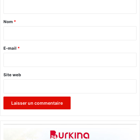
n
t
i
t
o
a
n
Nom
*
i
r
e
E-mail
*
*
Site web