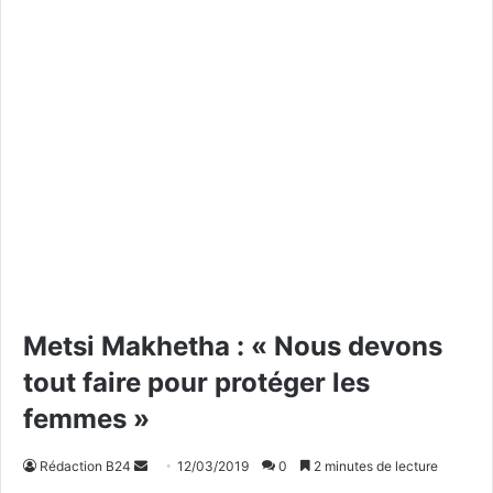
Metsi Makhetha : « Nous devons
tout faire pour protéger les
femmes »
Rédaction B24
E
12/03/2019
0
2 minutes de lecture
n