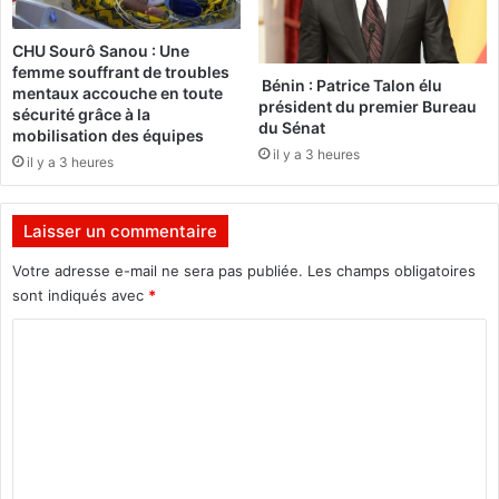
u
8
x
CHU Sourô Sanou : Une
M
:
femme souffrant de troubles
o
P
Bénin : Patrice Talon élu
mentaux accouche en toute
n
l
président du premier Bureau
sécurité grâce à la
d
du Sénat
u
mobilisation des équipes
i
s
il y a 3 heures
il y a 3 heures
a
d
u
e
x
7
Laisser un commentaire
d
9
’
%
Votre adresse e-mail ne sera pas publiée.
Les champs obligatoires
A
d
sont indiqués avec
*
b
e
C
u
r
D
é
o
h
a
m
a
l
b
i
m
i
s
e
a