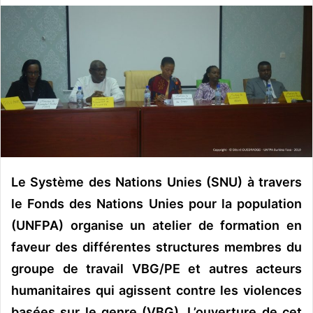
v
o
y
e
r
u
n
c
o
u
Le Système des Nations Unies (SNU) à travers
r
r
le Fonds des Nations Unies pour la population
i
(UNFPA) organise un atelier de formation en
e
faveur des différentes structures membres du
l
groupe de travail VBG/PE et autres acteurs
humanitaires qui agissent contre les violences
basées sur le genre (VBG). L’ouverture de cet