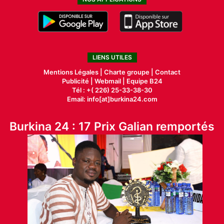
LIENS UTILES
Mentions Légales |
Charte groupe |
Contact
Publicité
|
Webmail |
Equipe B24
Tél : +( 226) 25-33-38-30
Email: info[at]burkina24.com
Burkina 24 : 17 Prix Galian remportés