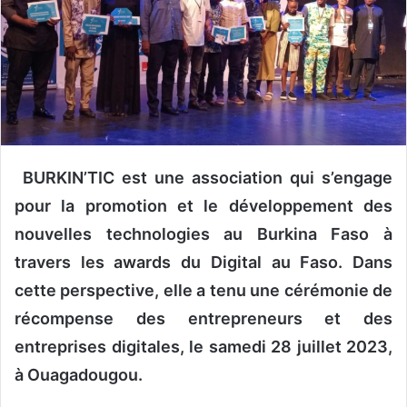
u
n
c
o
u
r
r
i
BURKIN’TIC est une association qui s’engage
e
pour la promotion et le développement des
l
nouvelles technologies au Burkina Faso à
travers les awards du Digital au Faso. Dans
cette perspective, elle a tenu une cérémonie de
récompense des entrepreneurs et des
entreprises digitales, le samedi 28 juillet 2023,
à Ouagadougou.