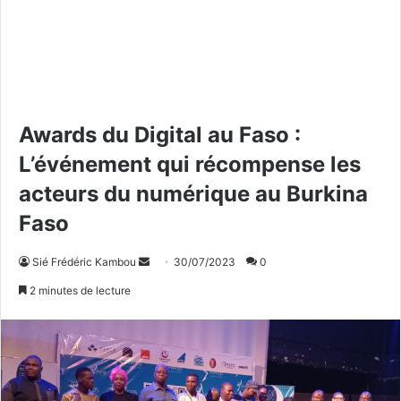
Awards du Digital au Faso :
L’événement qui récompense les
acteurs du numérique au Burkina
Faso
Sié Frédéric Kambou
E
30/07/2023
0
n
2 minutes de lecture
v
o
y
e
r