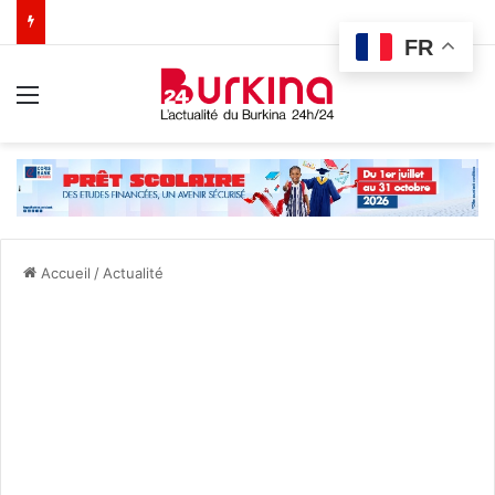
FR
Menu
Accueil
/
Actualité