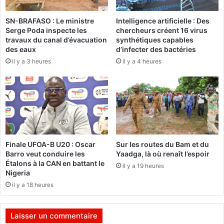
e
e
s
SN-BRAFASO : Le ministre
Intelligence artificielle : Des
s
n
Serge Poda inspecte les
chercheurs créent 16 virus
1
o
travaux du canal d’évacuation
synthétiques capables
0
m
des eaux
d’infecter des bactéries
a
i
il y a 3 heures
il y a 4 heures
n
n
s
é
d
s
’
d
e
e
x
s
i
d
s
i
Finale UFOA-B U20 : Oscar
Sur les routes du Bam et du
t
f
Barro veut conduire les
Yaadga, là où renaît l’espoir
e
f
Étalons à la CAN en battant le
il y a 19 heures
n
é
Nigeria
c
r
il y a 18 heures
e
e
e
n
t
t
Laisser un commentaire
d
e