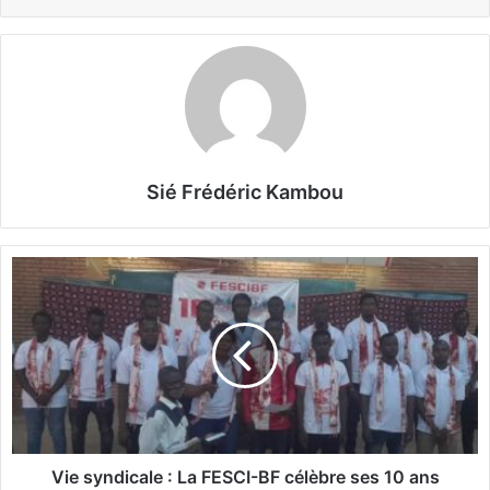
Sié Frédéric Kambou
V
i
e
s
y
n
d
i
c
a
Vie syndicale : La FESCI-BF célèbre ses 10 ans