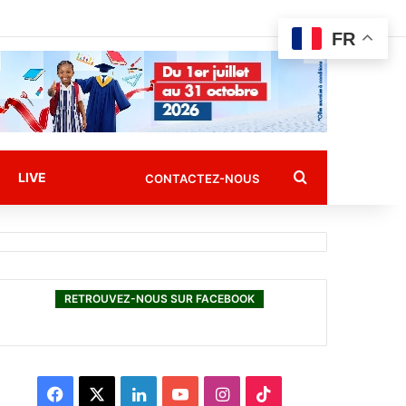
FR
Rechercher
LIVE
CONTACTEZ-NOUS
RETROUVEZ-NOUS SUR FACEBOOK
F
X
L
Y
I
T