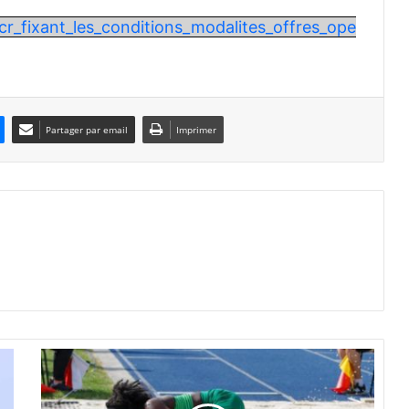
r_fixant_les_conditions_modalites_offres_ope
Partager par email
Imprimer
J
e
u