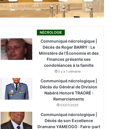
35
35
35
33
℃
℃
℃
℃
jeu
ven
sam
dim
NÉCROLOGIE
Communiqué nécrologique |
Décès de Roger BARRY : Le
Ministère de l’Économie et des
Finances présente ses
condoléances à la famille
il y a 1 semaine
Communiqué nécrologique |
Décès du Général de Division
Nabéré Honoré TRAORÉ :
Remerciements
03/07/2026
Communiqué nécrologique |
Décès de son Excellence
Dramane YAMEOGO : Faire-part