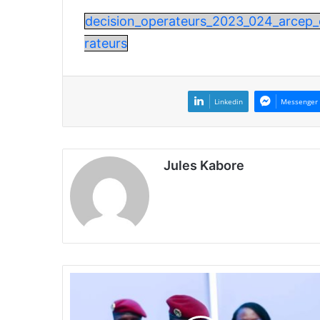
decision_operateurs_2023_024_arcep_c
rateurs
Linkedin
Messenger
Jules Kabore
«
M
a