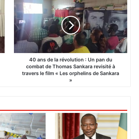
4
0
a
n
s
d
e
l
a
r
40 ans de la révolution : Un pan du
é
combat de Thomas Sankara revisité à
v
travers le film « Les orphelins de Sankara
o
»
l
u
t
i
o
n
:
U
n