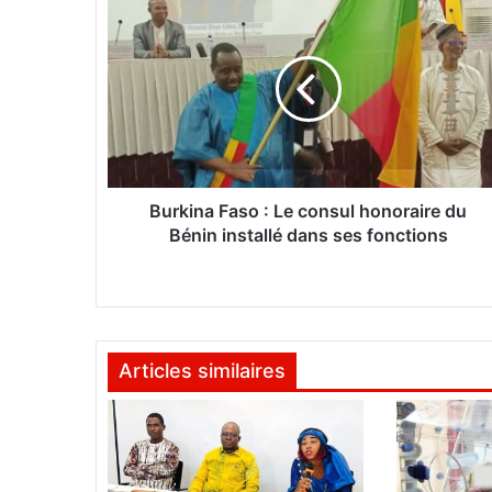
B
u
r
k
i
n
a
F
a
s
Burkina Faso : Le consul honoraire du
o
Bénin installé dans ses fonctions
:
L
e
c
o
Articles similaires
n
s
u
l
h
o