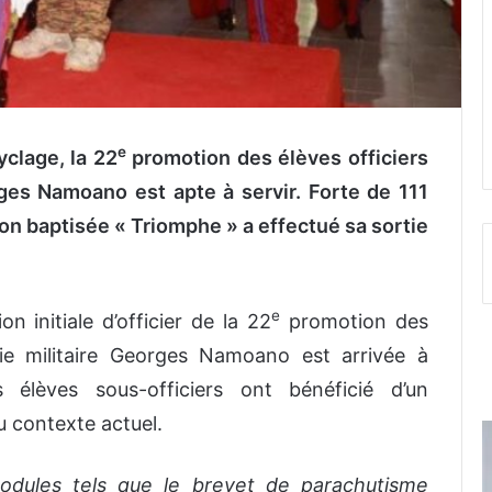
e
yclage, la 22
promotion des élèves officiers
rges Namoano est apte à servir. Forte de 111
ion baptisée « Triomphe » a effectué sa sortie
e
n initiale d’officier de la 22
promotion des
émie militaire Georges Namoano est arrivée à
élèves sous-officiers ont bénéficié d’un
u contexte actuel.
dules tels que le brevet de parachutisme