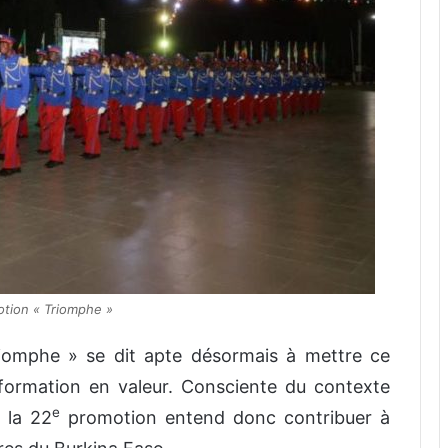
otion « Triomphe »
Triomphe » se dit apte désormais à mettre ce
e formation en valeur. Consciente du contexte
e
, la 22
promotion entend donc contribuer à