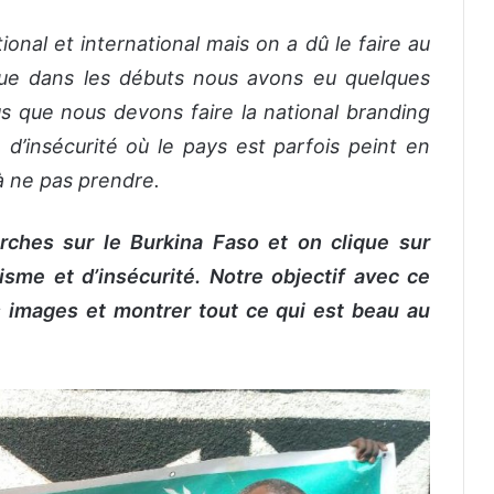
onal et international mais on a dû le faire au
ue
dans
les débuts
nous avons
eu quelques
us
que nous devons
faire la nation
al
branding
d’insécurité o
ù
le pays est parfois
peint
en
à ne pas prendre.
rches sur le Burkina Faso et on clique sur
isme et d’insécurité.
N
otre objectif avec ce
s images et montrer tout ce qui est beau au