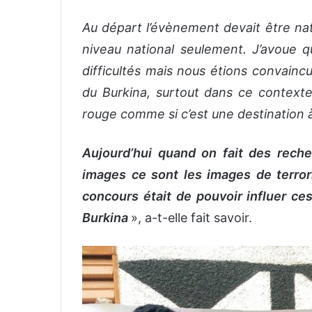
A
u départ l’évènement devait être nati
niveau national
seulement. J’
avoue
q
difficultés mais
nous étions
convainc
du Burkina
,
surtout dans ce contexte 
rouge comme si c’est une destination 
Aujourd’hui quand on fait des reche
images ce sont les images de terror
concours é
tait
de pouvoir influer ce
Burkina
», a-t-elle fait savoir.