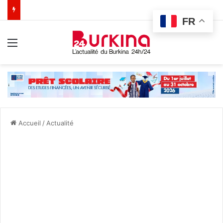
FR
Menu
Accueil
/
Actualité