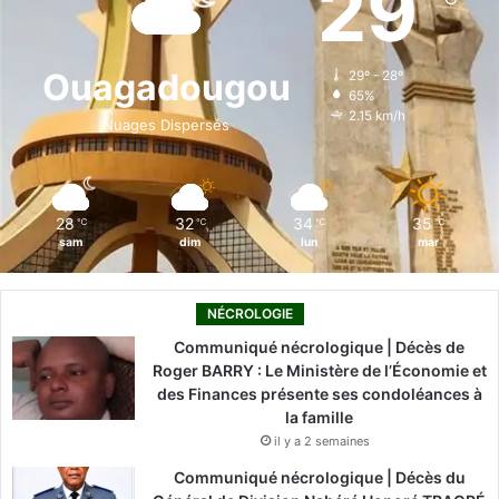
29
b
e
u
a
o
o
d
b
g
k
Ouagadougou
29º - 28º
65%
o
i
e
r
2.15 km/h
Nuages Dispersés
k
n
a
m
28
32
34
35
℃
℃
℃
℃
sam
dim
lun
mar
NÉCROLOGIE
Communiqué nécrologique | Décès de
Roger BARRY : Le Ministère de l’Économie et
des Finances présente ses condoléances à
la famille
il y a 2 semaines
Communiqué nécrologique | Décès du