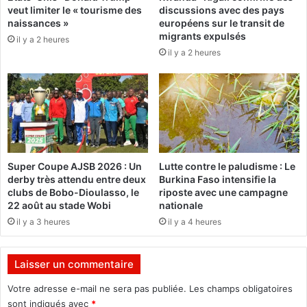
veut limiter le « tourisme des
discussions avec des pays
s
j
naissances »
européens sur le transit de
t
o
migrants expulsés
il y a 2 heures
r
u
il y a 2 heures
e
r
n
n
t
é
e
e
a
d
n
e
n
l
é
a
Super Coupe AJSB 2026 : Un
Lutte contre le paludisme : Le
e
j
derby très attendu entre deux
Burkina Faso intensifie la
s
e
clubs de Bobo-Dioulasso, le
riposte avec une campagne
d
u
22 août au stade Wobi
nationale
’
n
il y a 3 heures
il y a 4 heures
e
e
x
s
i
s
Laisser un commentaire
s
e
t
d
Votre adresse e-mail ne sera pas publiée.
Les champs obligatoires
e
e
sont indiqués avec
*