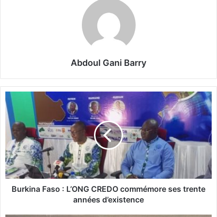
Abdoul Gani Barry
B
u
r
k
i
n
a
F
a
s
Burkina Faso : L’ONG CREDO commémore ses trente
o
années d’existence