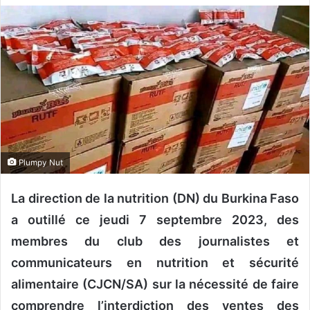
v
o
y
e
r
u
n
c
o
Plumpy Nut
u
r
La direction de la nutrition (DN) du Burkina Faso
r
i
a outillé ce jeudi 7 septembre 2023, des
e
membres du club des journalistes et
l
communicateurs en nutrition et sécurité
alimentaire (CJCN/SA) sur la nécessité de faire
comprendre l’interdiction des ventes des