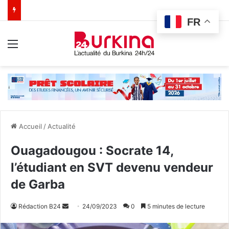
FR
Menu
Accueil
/
Actualité
Ouagadougou : Socrate 14,
l’étudiant en SVT devenu vendeur
de Garba
Rédaction B24
E
24/09/2023
0
5 minutes de lecture
n