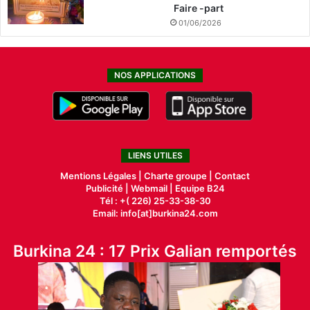
Faire -part
01/06/2026
NOS APPLICATIONS
LIENS UTILES
Mentions Légales |
Charte groupe |
Contact
Publicité
|
Webmail |
Equipe B24
Tél : +( 226) 25-33-38-30
Email: info[at]burkina24.com
Burkina 24 : 17 Prix Galian remportés