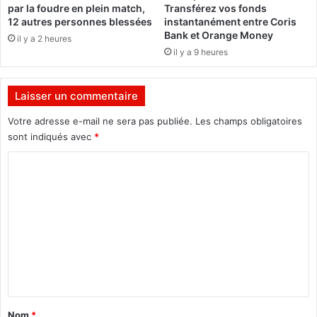
i
par la foudre en plein match,
Transférez vos fonds
t
o
12 autres personnes blessées
instantanément entre Coris
e
n
Bank et Orange Money
il y a 2 heures
»
:
il y a 9 heures
L
e
s
Laisser un commentaire
G
u
Votre adresse e-mail ne sera pas publiée.
Les champs obligatoires
é
sont indiqués avec
*
p
C
a
r
o
d
m
s
d
m
u
e
B
é
n
n
t
i
a
n
Nom
*