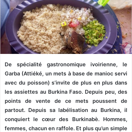
v
o
y
e
r
u
n
c
o
De spécialité gastronomique ivoirienne, le
u
r
Garba (Attiéké, un mets à base de manioc servi
r
avec du poisson) s’invite de plus en plus dans
i
les assiettes au Burkina Faso. Depuis peu, des
e
l
points de vente de ce mets poussent de
partout. Depuis sa labélisation au Burkina, il
conquiert le cœur des Burkinabè. Hommes,
femmes, chacun en raffole. Et plus qu’un simple