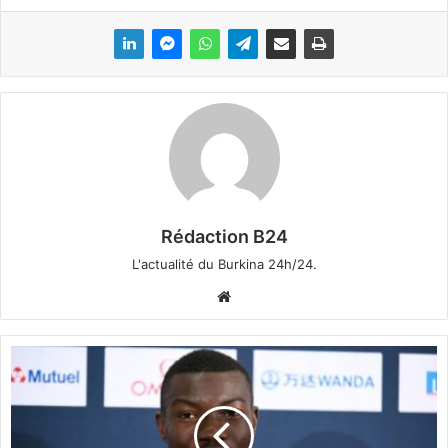
Rédaction B24
L'actualité du Burkina 24h/24.
We
bsi
te
H
u
g
u
e