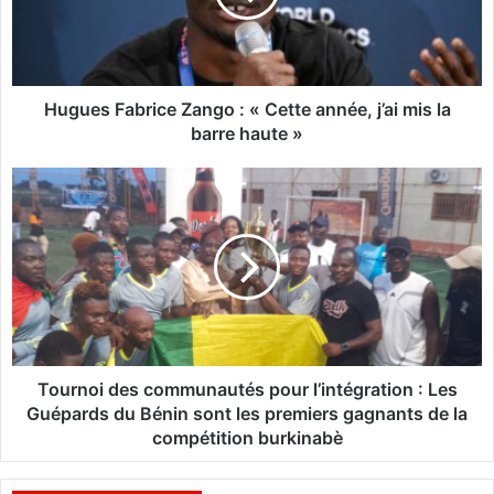
s
F
a
b
r
Hugues Fabrice Zango : « Cette année, j’ai mis la
i
barre haute »
c
e
T
Z
o
a
u
n
r
g
n
o
o
:
i
«
d
C
e
e
s
Tournoi des communautés pour l’intégration : Les
t
c
Guépards du Bénin sont les premiers gagnants de la
t
o
compétition burkinabè
e
m
a
m