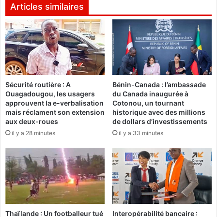
n
u
Articles similaires
n
n
é
a
e
u
,
t
j
é
’
s
a
p
i
Sécurité routière : A
Bénin-Canada : l’ambassade
o
Ouagadougou, les usagers
du Canada inaugurée à
m
u
approuvent la e-verbalisation
Cotonou, un tournant
i
r
mais réclament son extension
historique avec des millions
s
l
aux deux-roues
de dollars d’investissements
l
’
il y a 28 minutes
il y a 33 minutes
a
i
b
n
a
t
r
é
r
g
e
r
h
a
a
t
Thaïlande : Un footballeur tué
Interopérabilité bancaire :
u