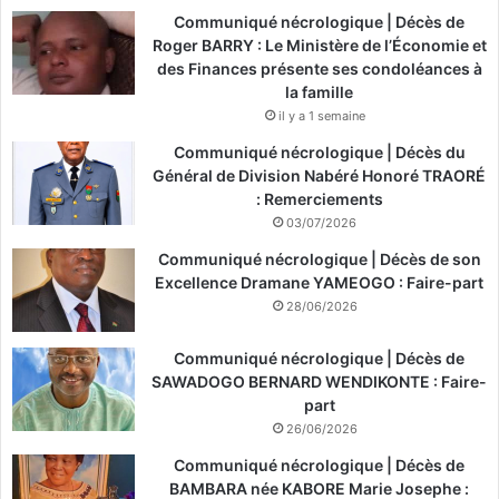
i
Communiqué nécrologique | Décès de
n
Roger BARRY : Le Ministère de l’Économie et
a
des Finances présente ses condoléances à
b
la famille
è
il y a 1 semaine
Communiqué nécrologique | Décès du
Général de Division Nabéré Honoré TRAORÉ
: Remerciements
03/07/2026
Communiqué nécrologique | Décès de son
Excellence Dramane YAMEOGO : Faire-part
28/06/2026
Communiqué nécrologique | Décès de
SAWADOGO BERNARD WENDIKONTE : Faire-
part
26/06/2026
Communiqué nécrologique | Décès de
BAMBARA née KABORE Marie Josephe :