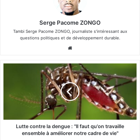
Serge Pacome ZONGO
Tambi Serge Pacome ZONGO, journaliste s'intéressant aux
questions politiques et de développement durable.
We
bsi
te
L
u
t
t
e
c
o
n
t
r
Lutte contre la dengue : "Il faut qu'on travaille
e
ensemble à améliorer notre cadre de vie"
l