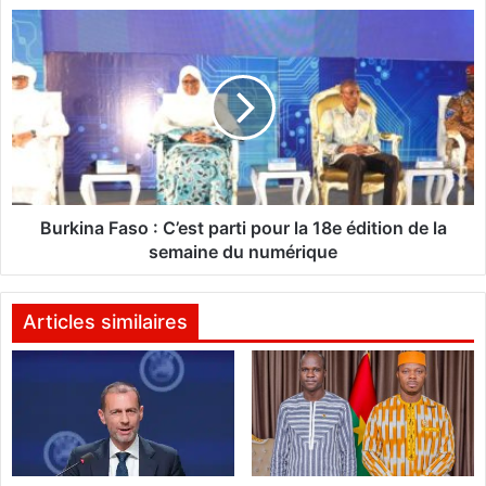
a
B
d
u
e
r
n
k
g
i
u
n
e
a
:
"
F
I
a
Burkina Faso : C’est parti pour la 18e édition de la
l
s
semaine du numérique
f
o
a
:
u
C
Articles similaires
t
’
q
e
u
s
'
t
o
p
n
a
t
r