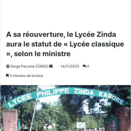
A sa réouverture, le Lycée Zinda
aura le statut de « Lycée classique
», selon le ministre
Serge Pacome ZONGO
E
14/11/2023
0
n
3 minutes de lecture
v
o
y
e
r
u
n
c