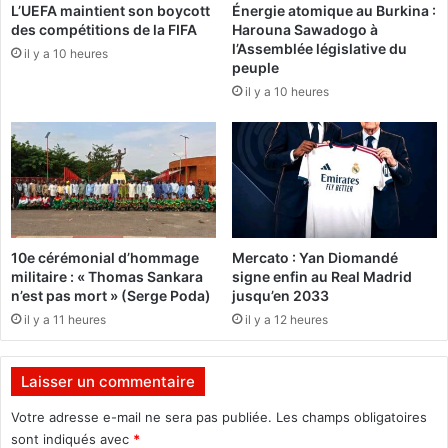
L’UEFA maintient son boycott
Énergie atomique au Burkina :
r
t
des compétitions de la FIFA
Harouna Sawadogo à
a
i
l’Assemblée législative du
v
il y a 10 heures
p
peuple
a
o
il y a 10 heures
i
u
l
r
l
l
e
a
e
1
n
8
s
e
e
é
10e cérémonial d’hommage
Mercato : Yan Diomandé
m
d
militaire : « Thomas Sankara
signe enfin au Real Madrid
b
i
n’est pas mort » (Serge Poda)
jusqu’en 2033
l
t
il y a 11 heures
il y a 12 heures
e
i
à
o
a
n
Laisser un commentaire
m
d
é
e
Votre adresse e-mail ne sera pas publiée.
Les champs obligatoires
l
l
sont indiqués avec
*