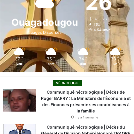
26
b
e
u
a
o
o
d
b
g
k
Ouagadougou
37º - 26º
76%
o
i
e
r
4.54 km/h
Nuages Dispersés
k
n
a
m
37
35
34
33
℃
℃
℃
℃
ven
sam
dim
lun
NÉCROLOGIE
Communiqué nécrologique | Décès de
Roger BARRY : Le Ministère de l’Économie et
des Finances présente ses condoléances à
la famille
il y a 1 semaine
Communiqué nécrologique | Décès du
Général de Division Nabéré Honoré TRAORÉ