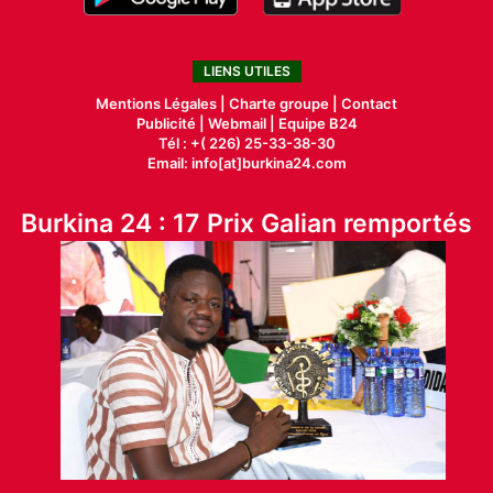
LIENS UTILES
Mentions Légales |
Charte groupe |
Contact
Publicité
|
Webmail |
Equipe B24
Tél : +( 226) 25-33-38-30
Email: info[at]burkina24.com
Burkina 24 : 17 Prix Galian remportés