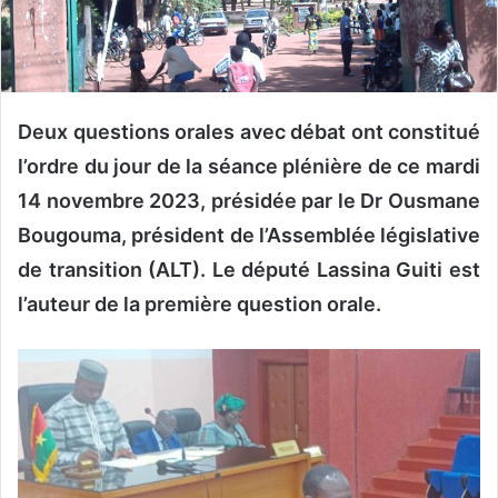
o
u
r
r
i
Deux questions orales avec débat ont constitué
e
l’ordre du jour de la séance plénière de ce mardi
l
14 novembre 2023, présidée par le Dr Ousmane
Bougouma, président de l’Assemblée législative
de transition (ALT). Le député Lassina Guiti est
l’auteur de la première question orale.