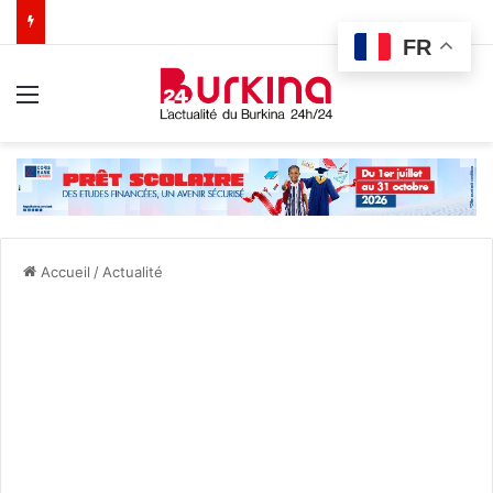
FR
Menu
Accueil
/
Actualité