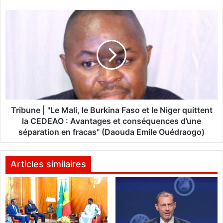
l
a
T
b
r
l
i
e
b
d
u
'
n
a
e
p
|
p
"
u
L
Tribune | "Le Mali, le Burkina Faso et le Niger quittent
i
e
la CEDEAO : Avantages et conséquences d’une
a
M
séparation en fracas" (Daouda Emile Ouédraogo)
u
a
s
l
e
i
Articles similaires
c
,
t
l
e
e
u
B
r
u
d