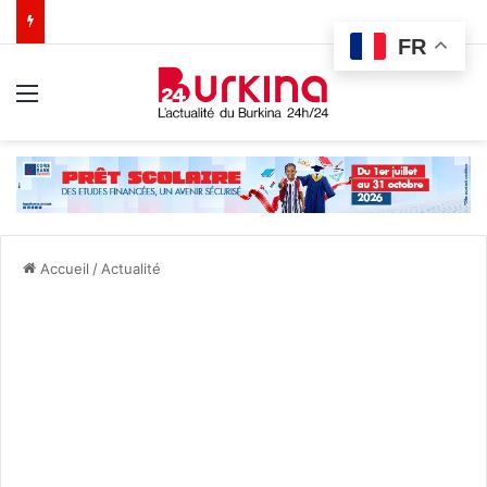
FR
Menu
Accueil
/
Actualité