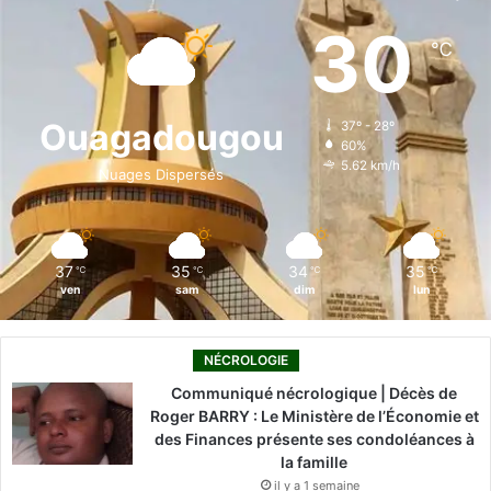
e
k
T
t
T
30
℃
b
e
u
a
o
o
d
b
g
k
Ouagadougou
37º - 28º
60%
o
i
e
r
5.62 km/h
Nuages Dispersés
k
n
a
m
37
35
34
35
℃
℃
℃
℃
ven
sam
dim
lun
NÉCROLOGIE
Communiqué nécrologique | Décès de
Roger BARRY : Le Ministère de l’Économie et
des Finances présente ses condoléances à
la famille
il y a 1 semaine