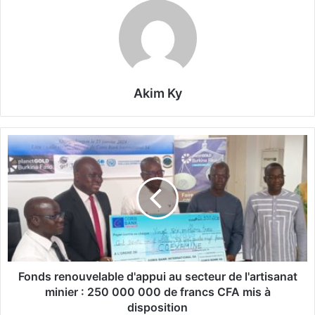
Akim Ky
F
o
n
d
s
r
e
n
o
u
Fonds renouvelable d'appui au secteur de l'artisanat
v
minier : 250 000 000 de francs CFA mis à
e
disposition