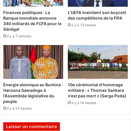
r
e
k
l
Finances publiques : La
L’UEFA maintient son boycott
i
Banque mondiale annonce
des compétitions de la FIFA
'
n
340 milliards de FCFA pour le
a
a
il y a 13 heures
Sénégal
r
F
il y a 7 minutes
t
a
i
s
s
o
a
e
n
t
a
l
t
e
m
N
Énergie atomique au Burkina :
10e cérémonial d’hommage
i
i
Harouna Sawadogo à
militaire : « Thomas Sankara
n
g
l’Assemblée législative du
n’est pas mort » (Serge Poda)
i
e
peuple
il y a 14 heures
e
r
il y a 14 heures
r
q
u
:
i
Laisser un commentaire
2
t