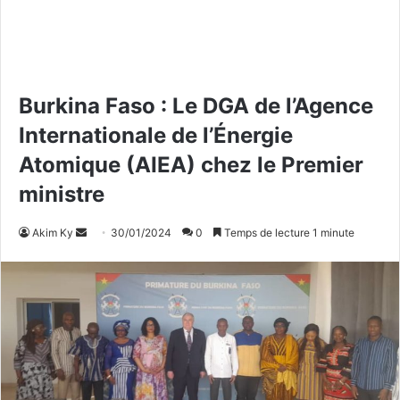
Burkina Faso : Le DGA de l’Agence
Internationale de l’Énergie
Atomique (AIEA) chez le Premier
ministre
Akim Ky
E
30/01/2024
0
Temps de lecture 1 minute
n
v
o
y
e
r
u