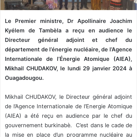
n
c
o
Le Premier ministre, Dr Apollinaire Joachim
u
Kyélem de Tambèla a reçu en audience le
r
r
Directeur général adjoint et chef du
i
département de l’énergie nucléaire, de l’Agence
e
Internationale de l’Énergie Atomique (AIEA),
l
Mikhail CHUDAKOV, le lundi 29 janvier 2024 à
Ouagadougou.
Mikhail CHUDAKOV, le Directeur général adjoint
de l’Agence Internationale de l’Energie Atomique
(AIEA) a été reçu en audience par le chef du
gouvernement burkinabè. C’est dans le cade de
la mise en place d’un programme nucléaire au