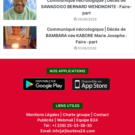
Communiqué nécrologique | Décès de
SAWADOGO BERNARD WENDIKONTE : Faire-
part
26/06/2026
Communiqué nécrologique | Décès de
BAMBARA née KABORE Marie Josephe :
Faire -part
01/06/2026
NOS APPLICATIONS
LIENS UTILES
Mentions Légales |
Charte groupe |
Contact
Publicité
|
Webmail |
Equipe B24
Tél : +( 226) 25-33-38-30
Email: info[at]burkina24.com