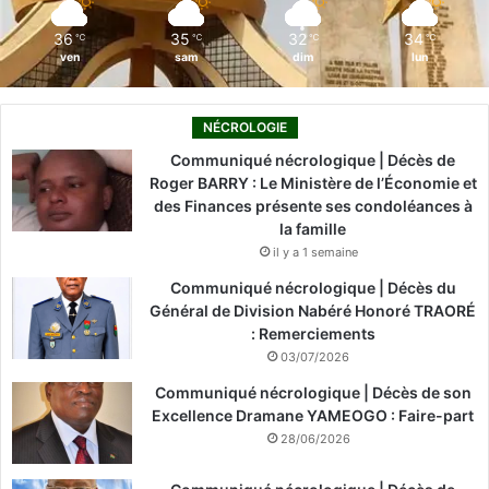
m
36
35
32
34
℃
℃
℃
℃
ven
sam
dim
lun
NÉCROLOGIE
Communiqué nécrologique | Décès de
Roger BARRY : Le Ministère de l’Économie et
des Finances présente ses condoléances à
la famille
il y a 1 semaine
Communiqué nécrologique | Décès du
Général de Division Nabéré Honoré TRAORÉ
: Remerciements
03/07/2026
Communiqué nécrologique | Décès de son
Excellence Dramane YAMEOGO : Faire-part
28/06/2026