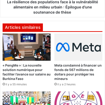
r
n
La résilience des populations face à la vulnérabilité
l
c
alimentaire en milieu urbain : Épilogue d'une
e
e
soutenance de thèse
c
d
o
e
d
s
Articles similaires
e
p
é
o
l
p
e
u
c
l
t
a
o
t
r
« PengMe » : La nouvelle
Meta condamné à financer un
i
solution numérique pour
fonds de 567 millions de
a
o
faciliter l’avance sur salaire au
dollars pour protéger les
l
n
Burkina Faso
mineurs
»
s
il y a 55 minutes
il y a 2 heures
(
f
C
a
a
c
p
e
i
à