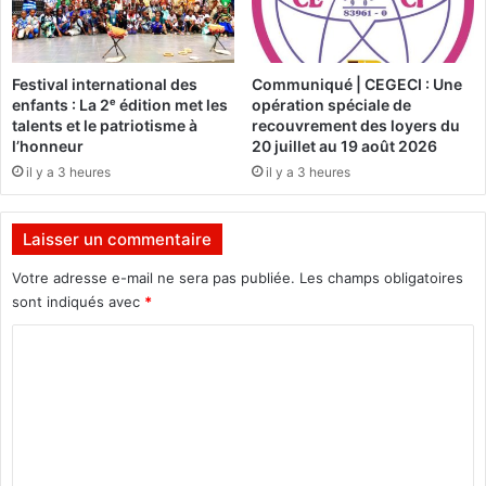
t
l
a
a
i
v
Festival international des
Communiqué | CEGECI : Une
n
u
enfants : La 2ᵉ édition met les
opération spéciale de
e
l
talents et le patriotisme à
recouvrement des loyers du
I
n
l’honneur
20 juillet au 19 août 2026
b
é
il y a 3 heures
il y a 3 heures
r
r
a
a
h
b
Laisser un commentaire
i
i
m
l
Votre adresse e-mail ne sera pas publiée.
Les champs obligatoires
T
i
sont indiqués avec
*
r
t
a
C
é
o
a
o
r
l
m
é
i
)
m
m
e
e
n