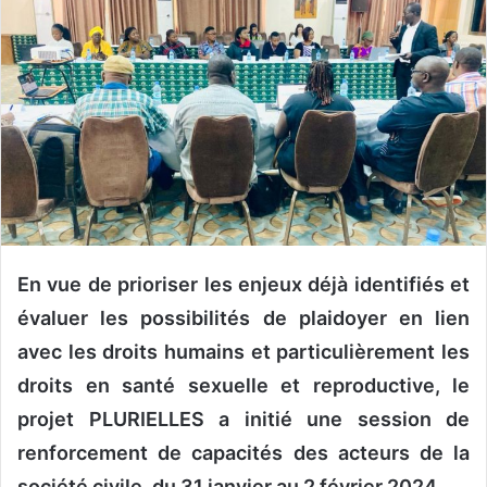
y
e
r
u
n
c
o
u
r
r
i
En vue de prioriser les enjeux déjà identifiés et
e
évaluer les possibilités de plaidoyer en lien
l
avec les droits humains et particulièrement les
droits en santé sexuelle et reproductive, le
projet PLURIELLES a initié une session de
renforcement de capacités des acteurs de la
société civile, du 31 janvier au 2 février 2024.