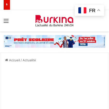
FR
Menu
Accueil
/
Actualité