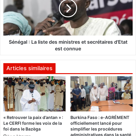
i
é
n
g
n
a
e
l
r
:
-
L
T
a
Sénégal : La liste des ministres et secrétaires d'Etat
e
l
est connue
s
i
p
s
a
t
Articles similaires
r
e
i
d
s
e
m
s
o
m
b
i
i
n
« Retrouver la paix d’antan » :
Burkina Faso : e-AGRÉMENT
l
i
Le CERFI forme les voix de la
officiellement lancé pour
e
s
foi dans le Bazèga
simplifier les procédures
s
t
administratives dans la santé