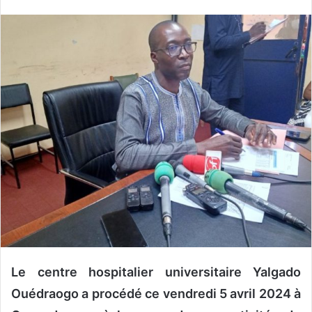
n
v
o
y
e
r
u
n
c
o
u
r
r
i
e
l
Le centre hospitalier universitaire Yalgado
Ouédraogo a procédé ce vendredi 5 avril 2024 à