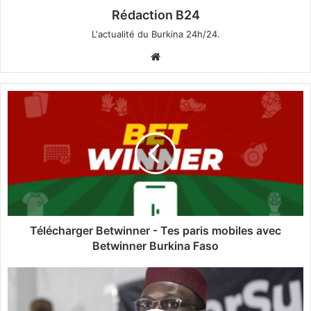
Rédaction B24
L'actualité du Burkina 24h/24.
We
bsi
te
T
é
l
é
c
h
a
r
g
e
Télécharger Betwinner - Tes paris mobiles avec
r
Betwinner Burkina Faso
B
e
S
t
é
w
n