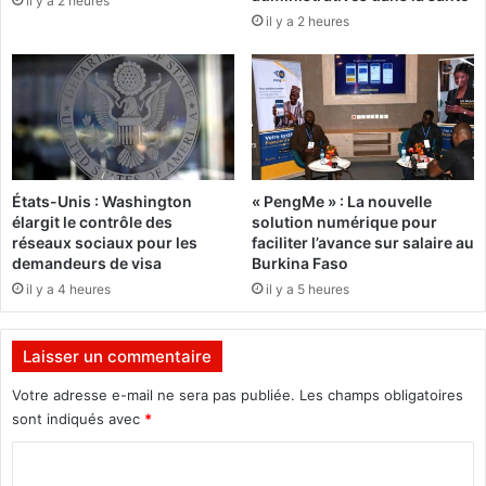
il y a 2 heures
a
r
il y a 2 heures
v
e
e
s
c
e
B
t
e
s
t
e
w
c
i
r
États-Unis : Washington
« PengMe » : La nouvelle
n
é
élargit le contrôle des
solution numérique pour
n
t
réseaux sociaux pour les
faciliter l’avance sur salaire au
e
a
demandeurs de visa
Burkina Faso
r
i
il y a 4 heures
il y a 5 heures
B
r
u
e
r
s
Laisser un commentaire
k
d
i
'
Votre adresse e-mail ne sera pas publiée.
Les champs obligatoires
n
E
sont indiqués avec
*
a
t
F
C
a
a
t