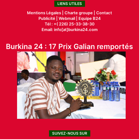
LIENS UTILES
Mentions Légales |
Charte groupe |
Contact
Publicité
|
Webmail |
Equipe B24
Tél : +( 226) 25-33-38-30
Email: info[at]burkina24.com
Burkina 24 : 17 Prix Galian remportés
SUIVEZ-NOUS SUR