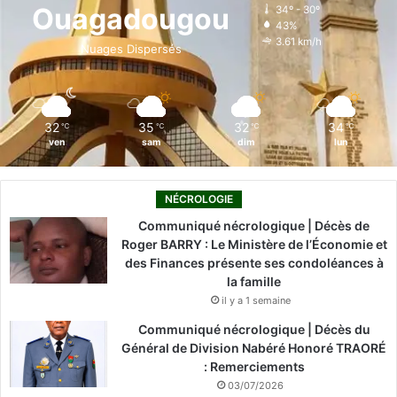
o
d
b
g
k
Ouagadougou
34º - 30º
43%
o
i
e
r
3.61 km/h
Nuages Dispersés
k
n
a
m
32
35
32
34
℃
℃
℃
℃
ven
sam
dim
lun
NÉCROLOGIE
Communiqué nécrologique | Décès de
Roger BARRY : Le Ministère de l’Économie et
des Finances présente ses condoléances à
la famille
il y a 1 semaine
Communiqué nécrologique | Décès du
Général de Division Nabéré Honoré TRAORÉ
: Remerciements
03/07/2026