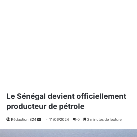
Le Sénégal devient officiellement
producteur de pétrole
Rédaction B24
E
11/06/2024
0
2 minutes de lecture
n
v