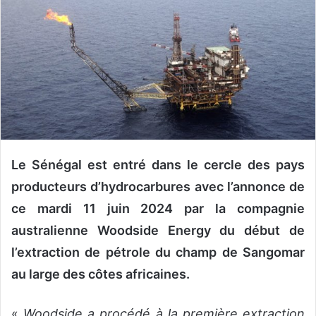
o
y
e
r
u
n
c
o
u
Le Sénégal est entré dans le cercle des pays
r
r
producteurs d’hydrocarbures avec l’annonce de
i
ce mardi 11 juin 2024 par la compagnie
e
australienne Woodside Energy du début de
l
l’extraction de pétrole du champ de Sangomar
au large des côtes africaines.
«
Woodside a procédé à la première extraction