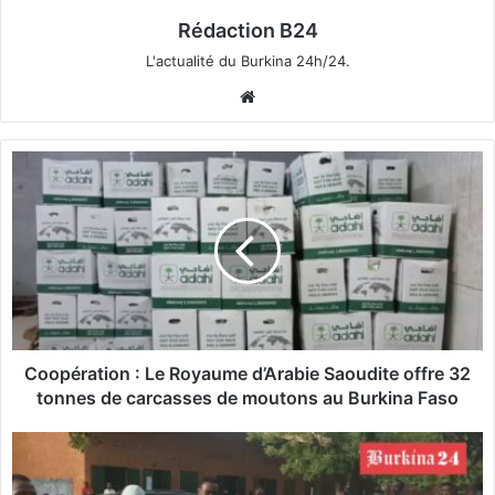
Rédaction B24
L'actualité du Burkina 24h/24.
We
bsi
te
C
o
o
p
é
r
a
t
i
o
Coopération : Le Royaume d’Arabie Saoudite offre 32
n
tonnes de carcasses de moutons au Burkina Faso
:
B
L
E
e
P