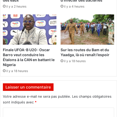
des eaux
d’infecter des bactéries
t
e
il y a 2 heures
il y a 4 heures
e
d
o
e
f
4
f
2
r
,
e
2
3
4
2
%
Finale UFOA-B U20 : Oscar
Sur les routes du Bam et du
t
a
Barro veut conduire les
Yaadga, là où renaît l’espoir
o
u
Étalons à la CAN en battant le
il y a 18 heures
n
j
Nigeria
n
u
il y a 18 heures
e
r
s
y
d
3
Laisser un commentaire
e
d
c
u
Votre adresse e-mail ne sera pas publiée.
Les champs obligatoires
a
L
sont indiqués avec
*
r
y
c
C
c
a