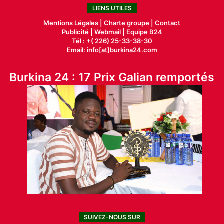
LIENS UTILES
Mentions Légales |
Charte groupe |
Contact
Publicité
|
Webmail |
Equipe B24
Tél : +( 226) 25-33-38-30
Email: info[at]burkina24.com
Burkina 24 : 17 Prix Galian remportés
SUIVEZ-NOUS SUR