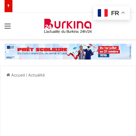
FR
Menu
Accueil
/
Actualité