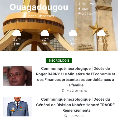
o
d
b
g
k
Ouagadougou
34º - 26º
45%
o
i
e
r
3.04 km/h
Nuages Dispersés
k
n
a
m
33
32
34
35
℃
℃
℃
℃
sam
dim
lun
mar
NÉCROLOGIE
Communiqué nécrologique | Décès de
Roger BARRY : Le Ministère de l’Économie et
des Finances présente ses condoléances à
la famille
il y a 2 semaines
Communiqué nécrologique | Décès du
Général de Division Nabéré Honoré TRAORÉ
: Remerciements
03/07/2026